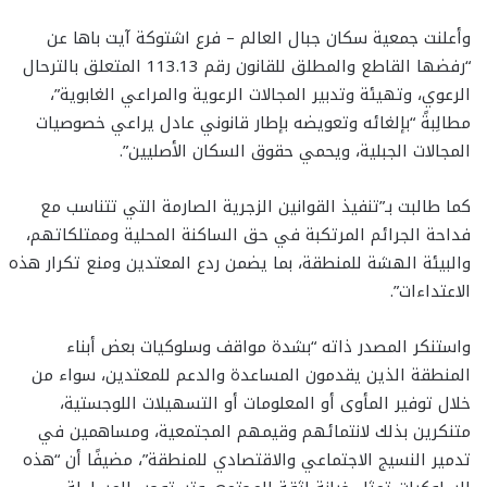
وأعلنت جمعية سكان جبال العالم – فرع اشتوكة آيت باها عن
“رفضها القاطع والمطلق للقانون رقم 113.13 المتعلق بالترحال
الرعوي، وتهيئة وتدبير المجالات الرعوية والمراعي الغابوية”،
مطالِبةً “بإلغائه وتعويضه بإطار قانوني عادل يراعي خصوصيات
المجالات الجبلية، ويحمي حقوق السكان الأصليين”.
كما طالبت بـ”تنفيذ القوانين الزجرية الصارمة التي تتناسب مع
فداحة الجرائم المرتكبة في حق الساكنة المحلية وممتلكاتهم،
والبيئة الهشة للمنطقة، بما يضمن ردع المعتدين ومنع تكرار هذه
الاعتداءات”.
واستنكر المصدر ذاته “بشدة مواقف وسلوكيات بعض أبناء
المنطقة الذين يقدمون المساعدة والدعم للمعتدين، سواء من
خلال توفير المأوى أو المعلومات أو التسهيلات اللوجستية،
متنكرين بذلك لانتمائهم وقيمهم المجتمعية، ومساهمين في
تدمير النسيج الاجتماعي والاقتصادي للمنطقة”، مضيفًا أن “هذه