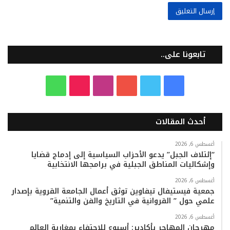
تابعونا على..
ف
ت
ي
ا
T
و
ي
و
و
ن
i
ا
أحدث المقالات
س
ي
ت
س
k
ت
ب
ت
ي
ت
T
س
أغسطس 6, 2026
“إئتلاف الجبل” يدعو الأحزاب السياسية إلى إدماج قضايا
وإشكاليات المناطق الجبلية في برامجها الانتخابية
و
ر
و
ق
o
ا
أغسطس 6, 2026
ك
ب
ر
k
ب
جمعية فيستيفال تيفاوين توثق أعمال الجامعة القروية بإصدار
علمي حول ” القروانية في التاريخ والفن والتنمية”
ا
أغسطس 6, 2026
م
مهرجان المهاجر بأكادير: أسبوع للاحتفاء بمغاربة العالم