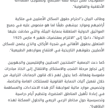
السلوكيات تمثل خيانة لثقة المجتمع، وتستوجب المساءلة
الأخلاقية والقانونية”.
وطالب البيان بـ”احترام حقوق السكان الأصليين في ملكية
أراضيهم وموارد عيشهم، طبقًا لما هو منصوص عليه في جميع
المواثيق الدولية المتعلقة بحماية البيئة، والتي صادقت عليها
الدولة”، داعيًا إلى “الالتزام بمقتضيات ظهير 4 مارس 1925
المتعلق بحقوق الأهالي في شجرة الأركان، والذي يضمن للسكان
الأصليين حقوقهم التاريخية في الانتفاع بمواردهم الطبيعية”.
كما دعت الجمعية “المنتخبين المحليين والإقليميين والجهويين
إلى تجاوز مرحلة الشجب والاستنكار، والانتقال إلى اتخاذ مبادرات
ملموسة وفعالة، كما يخول لهم ذلك قانون الجماعات الترابية، من
خلال تفعيل آليات الحماية القانونية للممتلكات العامة والخاصة،
وتخصيص موارد مالية لمواجهة آثار هذه الاعتداءات، والمساهمة
في إعادة تأهيل المناطق المتضررة، وتنظيم أيام دراسية
وتحسيسية حول مخاطر الرعي الريعي والحلول الممكنة لهذه
الظاهرة”.