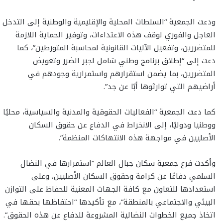
ودعت الجمعية “السلطات المحلية والإقليمية والوطنية إلى التدخل
العاجل والفوري لوقف هذه الاعتداءات، وتوفير الحماية اللازمة
للمتضررين، وتفعيل الآليات القانونية لمحاسبة المتورطين”، كما
دعت إلى “إطلاق برنامج وطني شامل لجبر الضرر وتعويض
المتضررين، بما يضمن استقرارهم واستمرارية وجودهم في
أراضيهم التي توارثوها أبًا عن جد”.
كما دعت الجمعية “الفعاليات الحقوقية والمدنية والسياسية، محليًا
ووطنيا ودوليًا، إلى الانخراط في الدفاع عن حقوق السكان
الأصليين في مواجهة هذه الانتهاكات المنظمة”.
وأكدت فرع جمعية سكان جبال العالم “استمرارها في النضال
السلمي دفاعًا عن كرامة وحقوق السكان الأصليين، وعلى
استعدادها للتعاون مع كافة الجهات المعنية للحفاظ على التوازن
البيئي والاجتماعي بالمنطقة”، مع تأكيدها “احتفاظها بحقها في
اتخاذ جميع الخطوات النضالية المشروعة للدفاع عن هذه الحقوق”.