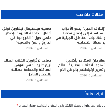
مقالات ذات صلة
“إئتلاف الجبل” يدعو الأحزاب
جمعية فيستيفال تيفاوين توثق
السياسية إلى إدماج قضايا
أعمال الجامعة القروية بإصدار
وإشكاليات المناطق الجبلية في
علمي حول ” القروانية في
برامجها الانتخابية
التاريخ والفن والتنمية”
أغسطس 6, 2026
أغسطس 6, 2026
مهرجان المهاجر بأكادير:
جماعة تزگزاوين: الكلاب الضالة
أسبوع للاحتفاء بمغاربة العالم
تزرع “الرعب” في نفوس
وتعزيز ارتباطهم بالوطن الأم
الساكنة والجماعة مطالبة
بالتدخل العاجل
أغسطس 6, 2026
أغسطس 6, 2026
اترك تعليقاً
لن يتم نشر عنوان بريدك الإلكتروني.
الحقول الإلزامية مشار إليها بـ
*