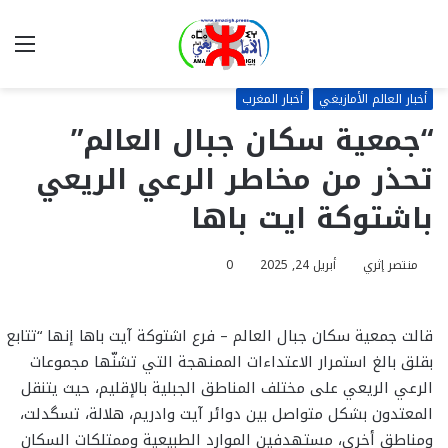
بحث
الق
عن
أخبار العالم الأمازيغي
أخبار المغرب
“جمعية سكان جبال العالم”
تحذر من مخاطر الرعي الريعي
باشتوكة ايت باها
منتصر إثري
أبريل 24, 2025
0
قالت جمعية سكان جبال العالم – فرع اشتوكة آيت باها إنها “تتابع
بقلق بالغ استمرار الاعتداءات الممنهجة التي تشنّها مجموعات
الرعي الريعي على مختلف المناطق الجبلية بالإقليم، حيث يتنقل
المعتدون بشكل متواصل بين دوائر آيت وادريم، هلالة، تسگدلت،
ومناطق أخرى، مستهدفين الموارد الطبيعية وممتلكات السكان