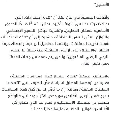
الأصليين”.
وأضافت الجمعية، في بيان لها، أن “هذه الاعتداءات، التي
تصاعدت وتيرتها في الآونة الأخيرة، تمثل انتهاكًا صارخًا للحقوق
الأساسية للسكان المحليين، وتهديدًا مباشرًا للنسيج الاجتماعي
والتوازن البيئي الهش بالمنطقة”، مشيرة إلى أن “هذه الاعتداءات
شملت تخريب الممتلكات، وإتلاف المحاصيل الزراعية، وانتهاك حرمة
المقابر، والاستيلاء على أراضي الساكنة تحت مظلة ما يسمى
‘الرعي الريعي المافيوزي’، والذي يتم دعمه من جهات نافذة”،
وفق تعبير البيان.
واستنكرت الجمعية “بشدة استمرار هذه الممارسات المشينة”،
معبرة عن “رفضها المطلق لسياسة غضّ الطرف التي تنتهجها
السلطات المعنية”. وقالت: “إن ما يُروَّج له من كون هذه الممارسات
تندرج ضمن الرعي التقليدي هو محض افتراء وتضليل، فالواقع
يكشف عن طبيعتها الاستغلالية والعدوانية التي تتجاوز كل
الأعراف والقوانين المتعارف عليها محليًا ودوليًا”.