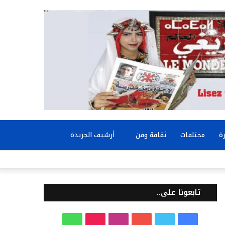
بحث
ة
مختلفات
ثقافة وفن
أرشيف الجريدة
عن
تابعونا على..
ف
ت
ي
ا
T
و