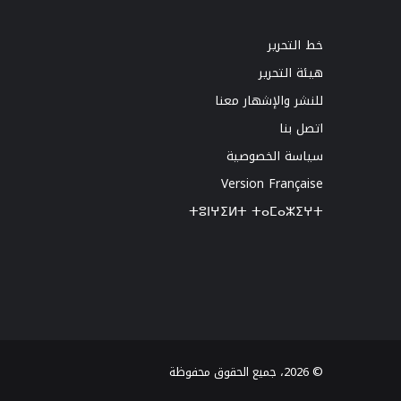
خط التحرير
هيئة التحرير
للنشر والإشهار معنا
اتصل بنا
سياسة الخصوصية
Version Française
ⵜⵓⵏⵖⵉⵍⵜ ⵜⴰⵎⴰⵣⵉⵖⵜ
© 2026، جميع الحقوق محفوظة