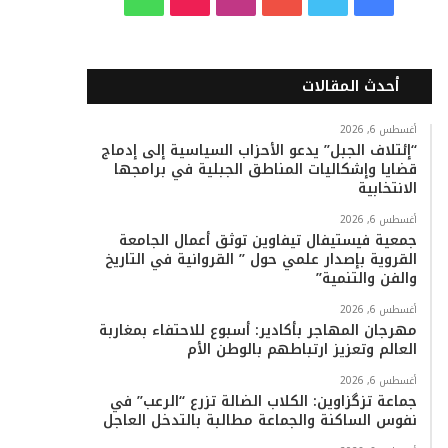
ي
و
و
ن
i
ا
س
ي
ت
س
k
ت
أحدث المقالات
ب
ت
ي
ت
T
س
أغسطس 6, 2026
“إئتلاف الجبل” يدعو الأحزاب السياسية إلى إدماج
و
ر
و
ق
o
ا
قضايا وإشكاليات المناطق الجبلية في برامجها
الانتخابية
ك
ب
ر
k
ب
أغسطس 6, 2026
ا
جمعية فيستيفال تيفاوين توثق أعمال الجامعة
القروية بإصدار علمي حول ” القروانية في التاريخ
م
والفن والتنمية”
أغسطس 6, 2026
مهرجان المهاجر بأكادير: أسبوع للاحتفاء بمغاربة
العالم وتعزيز ارتباطهم بالوطن الأم
أغسطس 6, 2026
جماعة تزگزاوين: الكلاب الضالة تزرع “الرعب” في
نفوس الساكنة والجماعة مطالبة بالتدخل العاجل