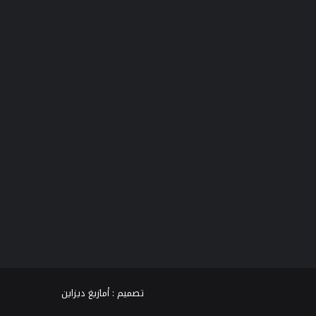
فيسبوك
تويتر
يوتيوب
انستقرام
TikTok
واتساب
تصميم :
أمازيغ ديزاين