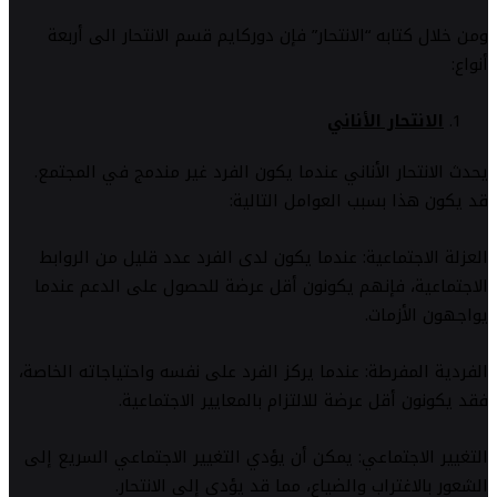
ومن خلال كتابه “الانتحار” فإن دوركايم قسم الانتحار الى أربعة
أنواع:
الانتحار الأناني
يحدث الانتحار الأناني عندما يكون الفرد غير مندمج في المجتمع.
قد يكون هذا بسبب العوامل التالية:
العزلة الاجتماعية: عندما يكون لدى الفرد عدد قليل من الروابط
الاجتماعية، فإنهم يكونون أقل عرضة للحصول على الدعم عندما
يواجهون الأزمات.
الفردية المفرطة: عندما يركز الفرد على نفسه واحتياجاته الخاصة،
فقد يكونون أقل عرضة للالتزام بالمعايير الاجتماعية.
التغيير الاجتماعي: يمكن أن يؤدي التغيير الاجتماعي السريع إلى
الشعور بالاغتراب والضياع، مما قد يؤدي إلى الانتحار.