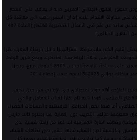
ومن منطور القانون الجنائي المغربي فإنه لا يعاقب على الانتحار
ولا على محاولة الاقدام عليه، إلا ان المشرع ذهب الى معاقبة كل
شخص ساعد عن علم في الاعمال التحضيرية للانتحار (المادة 407
من القانون الجنائي).
يحتل إقليم الخميسات موقعا استراتيجيا داخل خريطة المغرب نظرا
لتموقعه الجغرافي بجهة الرباط سلا القنيطرة، ويقع شرق الرباط،
ويمتد على مساحة شاسعة تقدر ب 8305 كيلومتر مربع، ويصل
عدد سكانه حوالي 542025 نسمة حسب إحصاء 2014.
تعتبر الفلاحة أهم مورد اقتصادي في الإقليم، في حين يعرف
القطاع الصناعي ركودا شبه تام نظرا لغياب المعامل والحي
الصناعي، أما فيما يخص المرافق الترفيهية والمساحات الخضراء
فإن معظمها طالها التخريب دون العناية بها (منتزه ثالث مارس
نموذجا) وضعف الانارة العمومية لما لها من راحة نفسية لدى
الانسان، وبالنسبة لدور الشباب فإنها تبقى دون تطلعات الشباب
والساكنة عموما، كما تراجع قطاع الرياضة بالإقليم بعدما كان