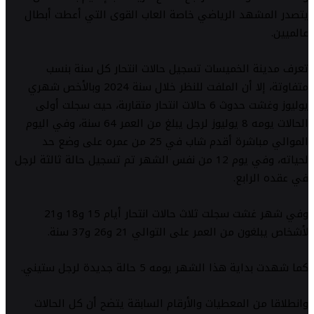
يتصدر المشهد الرياضي خاصة العاب القوى التي أعطت أبطال
عالميين.
تعرف مدينة الخميسات تسجيل حالات انتحار كل سنة بنسب
متفاوتة، إلا أن الملفت للنظر خلال سنة 2024 وبالأخص شهري
يوليوز وغشت حدوث 6 حالات انتحار متقاربة، حيث سجلت أولى
الحالات يومه 8 يوليوز لرجل يبلغ من العمر 64 سنة، وفي اليوم
الموالي مباشرة أقدم شاب في 25 من عمره على وضع حد
لحياته، وفي يوم 12 من نفس الشهر تم تسجيل حالة ثالثة لرجل
في عقده الرابع.
وفي شهر غشت سجلت ثلاث حالات انتحار أيام 15 و18 و21
لأشخاص يبلغون من العمر على التوالي 21 و26 و37 سنة.
كما شهدت بداية هذا الشهر يومه 5 حالة جديدة لرجل ستيني.
وانطلاقا من المعطيات والأرقام السابقة يتضح أن كل الحالات