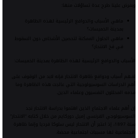
وبفرض علينا طرح عدة تساؤلات منها:
ماهي الأسباب والدوافع الرئيسية لهذه الظاهرة
بمدينة الخميسات؟
ماهي الحلول الممكنة لتحصين الأشخاص دون السقوط
في فخ الانتحار؟
الأسباب والدوافع الرئيسية لهذه الظاهرة بمدينة الخميسات:
لفهم أسباب ودوافع ظاهرة الانتحار فإنه لابد من الوقوف على
أهم الدراسات السوسيولوجية التي عالجت هذه الظاهرة وما
قدمه المحللون النفسيون وعلماء الدين.
إن أهم علماء الاجتماع الذين اهتموا بدراسة الانتحار نجد
السوسيولوجي الفرنسي إميل دوركايم من خلال كتابه “الانتحار”
سنة 1897، إذ اعتبر أن الانتحار ليس سلوكا فرديا وإنما ظاهرة
الاجتماعية لها مسببات اجتماعية محضة.