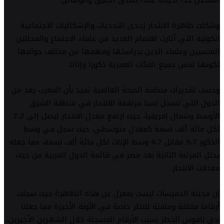
وشكلت ظاهرة الانتحار إحدى التحديات والإشكاليات الاجتماعية
الكونية التي أثارت اهتمام العديد من علماء الاجتماع والمحللين
النفسيين وعلماء الدين بدراستها وفهمها من مختلف جوانبها
لكونها تمس جميع الفئات العمرية ذكورا وإناثا.
وحسب تقديرات منظمة الصحة العالمية تفيد بأن المغرب يعد من
الدول التي تسجل نسبا مرتفعة للانتحار في منطقة الشرق
الأوسط وشمال إفريقيا، حيث ارتفع معدل الانتحار ليصل إلى 7،2
لكل مائة ألف نسمة كمعدل متوسطي، حيث سجل في وسط
الذكور 9،7 مقابل 4،7 وسط الإناث لكل مائة ألف نسمة، مما جعله
يحتل المرتبة الثانية بعد مصر في قائمة الدول العربية من حيث
معدلات الانتحار.
إن مدينة الخميسات ليست بمعزل عن هذه الظاهرة حيث سجلت
أرقاما مقلقة وملفتة للنظر خاصة في الآونة الأخيرة مما جعلنا
ندق ناقوس الخطر بسبب الأرقام المسجلة خلال الشهرين الأخيرين،