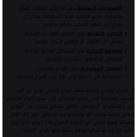
الاضطرابات النفسية
: مثل الاكتئاب، اضطراب القلق،
واضطراب ثنائي القطب. هذه الاضطرابات يمكن أن
تؤدي إلى شعور الشخص باليأس والعجز.
التجارب الصادمة
: مثل التعرض للعنف أو الإساءة،
فقدان أحد الأحباء، أو التعرض لأحداث مؤلمة.
الضغوط الحياتية
: مثل المشاكل المالية، البطالة،
الانفصال أو الطلاق، والأمراض المزمنة.
العوامل البيولوجية
: مثل الوراثة والتغيرات
الكيميائية في الدماغ التي تؤثر على المزاج والسلوك.
إن الفراغ الروحي وخاصة ضعف الوازع الديني يبقى من أهم
الأسباب المباشرة التي تدفع بالأشخاص إلى تسلل الفكر الانتحاري
الى اذهانهم، إذ أن الايمان الكامل الصحيح يفرض على المؤمن
اليقين والرضا بقضاء الله وقدره وعدم الاعتراض على ذلك القدر
مصداقا لقوله تعالى في {سورة الشورى:28}: ” وهو الذي ينزل
الغيث من بعد ما قنطوا وينشر رحمته وهو الولي الحميد”.