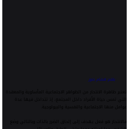
بقلم: هشام حنوز
تعتبر ظاهرة الانتحار من الظواهر الاجتماعية المأساوية والمعقدة
التي تمس حياة الأفراد داخل المجتمع، إذ تتداخل فيها عدة
عوامل منها الاجتماعية والنفسية والبيولوجية.
فالانتحار هو فعل يهدف إلى إلحاق الضرر بالذات وبالتالي وضع
الشخص حدا لحياته عمدا بشتى الطرق والوسائل.