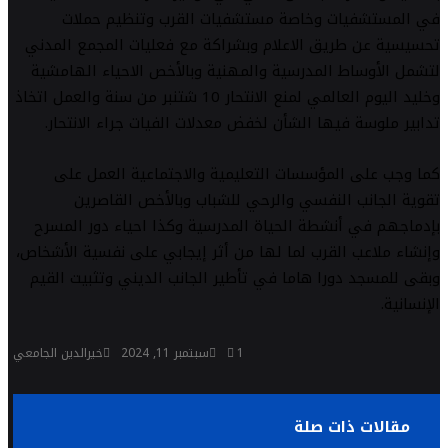
في المستشفيات وخاصة مستشفيات القرب وتنظيم حملات
تحسيسية عن طريق الاعلام وبشراكة مع فعليات المجمع المدني
لتشمل الأوساط المدرسية والمهنية وبالأخص الاحياء الهامشية
وخليد اليوم العالمي لمنع الانتحار 10 شتنبر من سنة والعمل اتخاذ
تدابير ملوسة فيها الشأن لخفض معدلات الفيات جراء الانتحار.
كما وجب على المؤسسات التعليمية والاجتماعية العمل على
تقوية الجانب النفسي والرحي للشباب وبالأخص القاصرين
بإدماجهم في أنشطة الحياة المدرسية وكذا احياء دور المسرح
وإنشاء ملاعب القرب لما لها من أثر إيجابي على نفسية الأشخاص،
وبقى للمسجد دورا هاما في تأطير الجانب الديني وتثبيت القيم
الإنسانية.
1
سبتمبر 11, 2024
خيرالدين الجامعي
مقالات ذات صلة