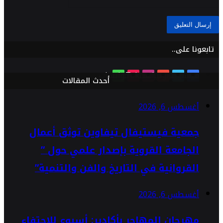
تابعونا على..
فيسبوك
تويتر
يوتيوب
انستقرام
TikTok
واتساب
أحدث المقالات
أغسطس 6, 2026
جمعية فيستيفال تيفاوين توثق أعمال
الجامعة القروية بإصدار علمي حول ”
القروانية في التاريخ والفن والتنمية”
أغسطس 6, 2026
مهرجان المهاجر بأكادير: أسبوع للاحتفاء