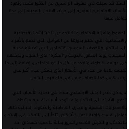
الستة قد سجلت في صفوف الراشدين من الذكور فقط، وتعود
الأسباب الاجتماعية المؤدية إلى حالات الانتحار بالمدينة إلى عدة
عوامل منها:
الضغوط والعزلة الاجتماعية الناتجة عن الهشاشة الاقتصادية
والاجتماعية التي تعتبر بدورها من العوامل التي تدفع بالأفراد
الى الانتحار، فالضعف السوسيو-اقتصادي الذي تعيشه مدينة
الخميسات يولد الشعور بالدونية و”الحكرة” لدى الشباب ويدخلهم
في دوامة الانطواء والبعد عن كل ما هو اجتماعي، إضافة إلى ما
تعيشه بلادنا من غلاء في الأسعار الذي يشكل عبء أكبر على
ارباب الاسر، كما للجفاف عامل في قلة فرص الشغل.
لا يمكن حصر الجانب الاجتماعي فقط في تحديد الأسباب التي
تدفع بالأفراد الى الانتحار وإنما توجد أسباب نفسية مرتبطة
بالاضطرابات النفسية والتجارب العاطفية والضغوط الحياتية كلها
عوامل نفسية كافية تجعل الأشخاص تلجأ الى التفكير في الانتحار،
فالاكتئاب والتعرض للعنف والمرور بحالة عاطفية كفقدان أحد