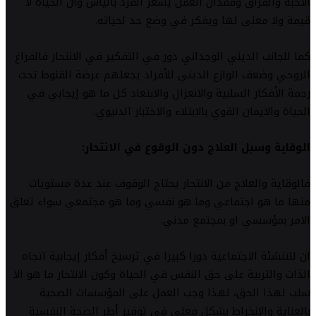
الأحبة والفراق وفقدان العمل يشعر الفرد باليأس وأن الحياة لا
قيمة ولا معنى لها ويفكر في وضع حد لحياته.
كما للجانب الديني الوجداني دور في التفكير في الانتحار فالفراغ
الروحي وضعف الوازع الديني للأفراد يجعلهم عرضة القنوط تحت
رحمة الأفكار السلبية والانعزال والابتعاد كل ما هو إيجابي في
الحياة والايمان القوي بالابتلاء والاختبار الدنيوي.
الوقاية وسبل العلاج دون الوقوع في الانتحار:
فالوقاية والعلاج من الانتحار يحتاج الوقوف عند عدة مستويات
منها ما هو اجتماعي وما هو نفسي وما هو مجتمعي سواء تعلق
الامر بمؤسسي او بمجتمع مدني.
ان للتنشئة الاجتماعية دورا كبيرا في ترسيخ أفكار إيجابية اتجاه
الذات والتربية على حق النفس في الحياة وكون الانتحار ما هو الا
سلب لهذا الحق، لهذا وجب العمل على المؤسسات الصحية
بالعناية والانخراط بشكل فعلي في توفير أطر الصحة النفسية