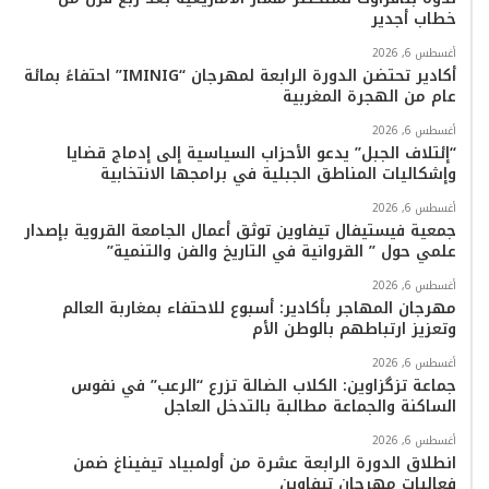
خطاب أجدير
ا
أغسطس 6, 2026
م
أكادير تحتضن الدورة الرابعة لمهرجان “IMINIG” احتفاءً بمائة
عام من الهجرة المغربية
أغسطس 6, 2026
“إئتلاف الجبل” يدعو الأحزاب السياسية إلى إدماج قضايا
وإشكاليات المناطق الجبلية في برامجها الانتخابية
أغسطس 6, 2026
جمعية فيستيفال تيفاوين توثق أعمال الجامعة القروية بإصدار
علمي حول ” القروانية في التاريخ والفن والتنمية”
أغسطس 6, 2026
مهرجان المهاجر بأكادير: أسبوع للاحتفاء بمغاربة العالم
وتعزيز ارتباطهم بالوطن الأم
أغسطس 6, 2026
جماعة تزگزاوين: الكلاب الضالة تزرع “الرعب” في نفوس
الساكنة والجماعة مطالبة بالتدخل العاجل
أغسطس 6, 2026
انطلاق الدورة الرابعة عشرة من أولمبياد تيفيناغ ضمن
فعاليات مهرجان تيفاوين