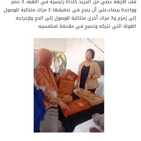
قلب الأربعة عصي من الجريد كأداة رئيسية في اللعبة، 3 خضر
وواحدة بيضاء،على أن ينجح في تحقيقها 3 مرات متتالية للوصول
إلى زمزم و3 مرات أخرى متتالية للوصول إلى الحج ولإخراجه
الغولة التي تتركه وتصبح في ملاحقة لمنافسيه.