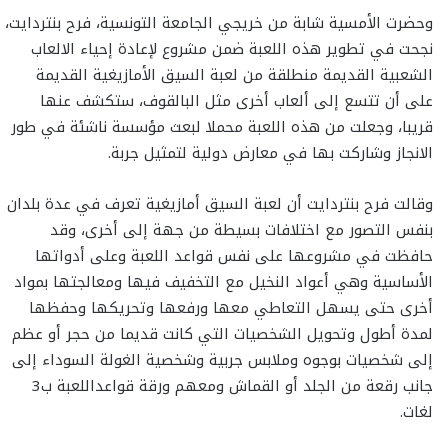
وحضرت الأمسية شابة من خريجي الجامعة التونسية، فرح بنتردايت،
نجحت في تطوير هذه اللعبة ضمن مشروع لإعادة إحياء الالعاب
الشعبية القديمة منطلقة من لعبة السيق الأمازيغية القديمة
على أن تتسع إلى ألعاب أخرى مثل البالقوف، ستكشف عنها
قريبا، وجعلت من هذه اللعبة محملا لبعث مؤسسة ناشئة في طور
الانجاز وشاركت بها في معارض دولية لتمثيل جربة.
وقالت فرح بنتردايت أن لعبة السيق أمازيغية تعرف في عدة بلدان
بنفس التصور مع اختلافات بسيطة من جهة إلى أخرى، وقد
حافظت في مشروعها على نفس قواعد اللعبة وعلى أدواتها
الأساسية وهي أعواد النخيل مع التخفيف فيها ومعالجتها بمواد
أخرى حتى يسهل التعاطي معها ورفعها وتحريكها وحفظها
لمدة أطول وتحويل الشخصيات التي كانت قديما من حجر أو عظم
إلى شخصيات بوجوه وملابس جربية وشخصية الغولة السوداء إلى
جانب رقعة من الجلد أو القماش ومعهم ورقة قواعداللعبة ب3
لغات.