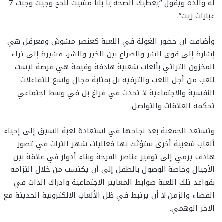
له والده ويقول “يعطيك الصحة يا بابا مشيت للحج وجيت وجبت 7
عبارات زيت”.
وأضافت ان حضور الغولة في اللعبة كعنصر مشوش ومعرقل هي
إشارة إلى قوى الشر والصراع بين الخير والشر، مشيرة إلى ثراء
المخزون التراثي بألعاب شعبية هادفة وقيمة هي فرصة ليست
للعب من أجل اللعب والترفيه بل بمثابة مجال واسع للتفاعلات
النفسية والاجتماعية لا تحدث في فراغ بل في وسط اجتماعي
تحكمه العلاقات والتواصل.
وتستعد الجمعية بعد نجاحها في استعادة لعبة السيق إلى إحياء
ألعاب شعبية أخرى ستؤثث بها فعاليات شهر التراث في تصور
هادف يرمي إلى توفير عناصر الفرجة وبناء أدوار في علاقة بين
الأجيال وخاصة الوصول بالطفل إلى أن يكتسب من خلال التزامه
بقواعد تلك اللعبة ضوابط المعايير الاجتماعية وادراك الذات في
الفضاء والزمن لا أن يرتبط في ظل الألعاب الالكترونية الحديثة مع
الاخر الوهمي.