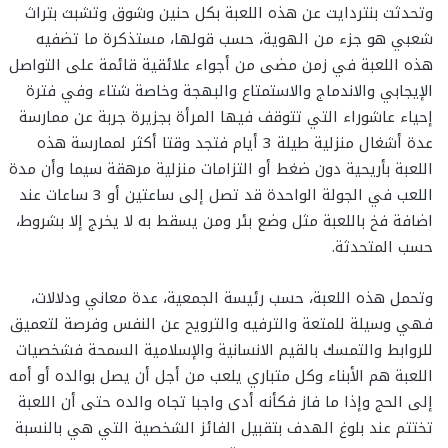
وتحدثت بنتردايت عن هذه اللعبة بكل حنين وشوق وتشبث بتراث
شعبي هو جزء من الهوية، حسب قولها، مستذكرة ما تضفيه
هذه اللعبة في زمن مضى من أجواء علائقية قائمة على التواصل
الإيجابي والاندماج والاستمتاع والبهجة وخاصة شتاء وفي فترة
إحياء عاشوراء التي تتوقف فيها المرأة بجزيرة جربة عن ممارسة
عدة أشغال منزلية طيلة 3 أيام فتجد وقتا أكثر لممارسة هذه
اللعبة بأريحية دون ضغط أو التزامات منزلية مرهقة سيما وأن مدة
اللعب في الجولة الواحدة قد تصل إلى ساعتين أو 3 ساعات عند
اضافة فخ باللعبة مثل وضع بئر ومن يسقط به لا يخرج إلا بشروط،
حسب المتحدثة.
وتحمل هذه اللعبة، حسب رئيسة الجمعية، عدة معاني ودلالات،
فهي وسيلة للمتعة والترفيه والترويح عن النفس وفرصة لتعميق
للروابط والتمسك بالقيم الانسانية والإسلامية السمحة فشخصيات
اللعبة هم الأبناء وكل متباري يلعب من أجل أن يصل بوالده أو أمه
إلى الحج وإذا ما فاز فكأنه أدى واجبا تجاه والده حتى أن اللعبة
تختتم عند بلوغ الهدف بتقبيل الفائز الشخصية التي هي بالنسبة