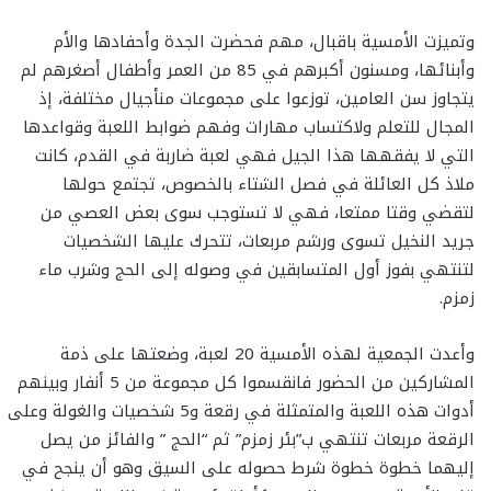
وتميزت الأمسية باقبال، مهم فحضرت الجدة وأحفادها والأم
وأبنائها، ومسنون أكبرهم في 85 من العمر وأطفال أصغرهم لم
يتجاوز سن العامين، توزعوا على مجموعات منأجيال مختلفة، إذ
المجال للتعلم ولاكتساب مهارات وفهم ضوابط اللعبة وقواعدها
التي لا يفقهها هذا الجيل فهي لعبة ضاربة في القدم، كانت
ملاذ كل العائلة في فصل الشتاء بالخصوص، تجتمع حولها
لتقضي وقتا ممتعا، فهي لا تستوجب سوى بعض العصي من
جريد النخيل تسوى ورشم مربعات، تتحرك عليها الشخصيات
لتنتهي بفوز أول المتسابقين في وصوله إلى الحج وشرب ماء
زمزم.
وأعدت الجمعية لهذه الأمسية 20 لعبة، وضعتها على ذمة
المشاركين من الحضور فانقسموا كل مجموعة من 5 أنفار وبينهم
أدوات هذه اللعبة والمتمثلة في رقعة و5 شخصيات والغولة وعلى
الرقعة مربعات تنتهي ب”بئر زمزم” ثم “الحج ” والفائز من يصل
إليهما خطوة خطوة شرط حصوله على السيق وهو أن ينجح في