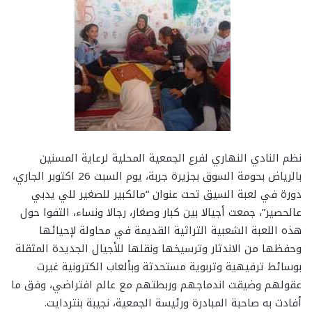
نظم النادي النهاري لفرع الجمعية المحلية لرعاية المسنين
بالرياض بحومة السوق بجزيرة جربة، يوم السبت 26 اكتوبر الجاري،
دورة في لعبة السيق تحت عنوان “مالكبير للصغير للي يدبي
عالحصير”، جمعت أجيالا بين كبار وصغار، رجالا ونساء، التفوا حول
هذه اللعبة الشعبية التراثية القديمة في محاولة لإحيائها
وحفظها من الاندثار وترسيخها ونقلها للأجيال الجديدة المثقلة
بوسائط ترفيهية وتربوية مستحدثة وبألعاب الكترونية غيرت
عقولهم وضيقت اندماجهم وربطتهم مع عالم افتراضي، وفق ما
أفادت به صاحبة المبادرة ورئيسة الجمعية، نجيبة بنتردايت.