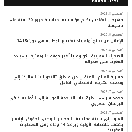
أحدث المقالات
س
ي
ت
س
k
ت
ب
ت
ي
ت
T
س
أغسطس 8, 2026
مهرجان تيفاوين يكرم مؤسسيه بمناسبة مرور 20 سنة على
تأسيسه
و
ر
و
ق
o
ا
أغسطس 8, 2026
ك
ب
ر
k
ب
الإعلان عن نتائج أولمبياد تيفيناغ الوطنية في دورتها 14
ا
أغسطس 8, 2026
الصحراء المغربية ..كولومبيا تُغير موقفها وتعترف بسيادة
المغرب على صحرائه
م
أغسطس 8, 2026
مغاربة العالم.. الانتقال من منطق “التحويلات المالية” إلى
وضعية الشريك الاقتصادي الفاعل
أغسطس 7, 2026
محمد فارسي يطرق باب الترجمة الفورية إلى الأمازيغية في
البرلمان المغربي
أغسطس 7, 2026
العبور إلى سبتة ومليلية.. المجلس الوطني لحقوق الإنسان
يكشف خلاصاته الأولية ويرصد 14 وفاة وفق المعطيات
المغربية