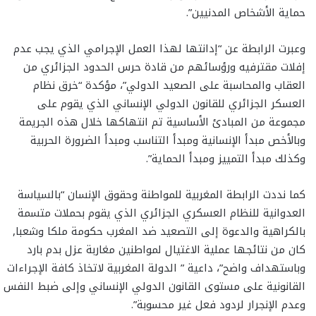
حماية الأشخاص المدنيين”.
وعبرت الرابطة عن “إدانتها لهذا العمل الإجرامي الذي يجب عدم
إفلات مقترفيه ورؤسائهم من قادة حرس الحدود الجزائري من
العقاب والمحاسبة على الصعيد الدولي”، مؤكدة “خرق نظام
العسكر الجزائري للقانون الدولي الإنساني الذي يقوم على
مجموعة من المبادئ الأساسية تم انتهاكها خلال هذه الجريمة
وبالأخص مبدأ الإنسانية ومبدأ التناسب ومبدأ الضرورة الحربية
وكذلك مبدأ التمييز ومبدأ الحماية”.
كما نددت الرابطة المغربية للمواطنة وحقوق الإنسان “بالسياسة
العدوانية للنظام العسكري الجزائري الذي يقوم بحملات متسمة
بالكراهية والدعوة إلى التصعيد ضد المغرب حكومة ملكا وشعبا,
كان من نتائجها عملية الاغتيال لمواطنين مغاربة عزل بدم بارد
وباستهداف واضح”، داعية ” الدولة المغربية لاتخاذ كافة الإجراءات
القانونية على مستوى القانون الدولي الإنساني وإلى ضبط النفس
وعدم الإنجرار لردود فعل غير محسوبة”.