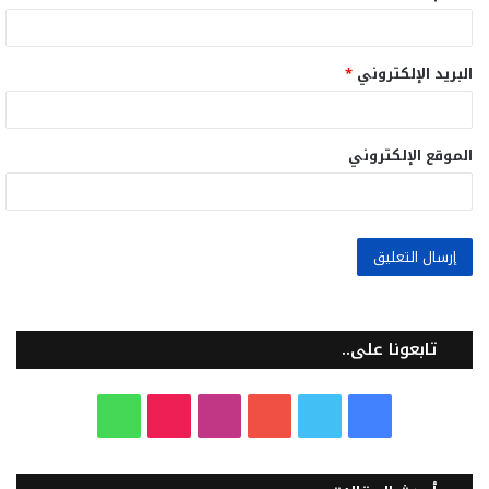
البريد الإلكتروني
*
الموقع الإلكتروني
تابعونا على..
ف
ت
ي
ا
T
و
ي
و
و
ن
i
ا