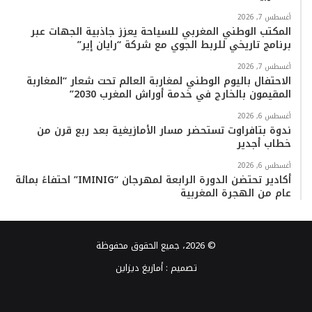
أغسطس 7, 2026
المكتب الوطني المغربي للسياحة يعزز جاذبية الجهات عبر
برنامج تاريخي للربط الجوي مع شركة “رايان إير”
أغسطس 7, 2026
الاحتفال باليوم الوطني لمغاربة العالم تحت شعار “المغاربة
المقيمون بالخارج في خدمة أوراش المغرب 2030”
أغسطس 6, 2026
ندوة بتافراوت تستحضر مسار الأمازيغية بعد ربع قرن من
خطاب أجدير
أغسطس 6, 2026
أكادير تحتضن الدورة الرابعة لمهرجان “IMINIG” احتفاءً بمائة
عام من الهجرة المغربية
© 2026، جميع الحقوق محفوظة
تصميم :
أمازيغ ديزاين
فيسبوك
تويتر
يوتيوب
انستقرام
TikTok
واتساب