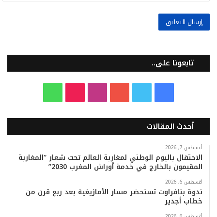
تابعونا على..
ف
ت
ي
ا
T
و
ي
و
و
ن
i
ا
أحدث المقالات
س
ي
ت
س
k
ت
ب
ت
ي
ت
T
س
أغسطس 7, 2026
الاحتفال باليوم الوطني لمغاربة العالم تحت شعار “المغاربة
المقيمون بالخارج في خدمة أوراش المغرب 2030”
و
ر
و
ق
o
ا
أغسطس 6, 2026
ك
ب
ر
k
ب
ندوة بتافراوت تستحضر مسار الأمازيغية بعد ربع قرن من
خطاب أجدير
ا
أغسطس 6, 2026