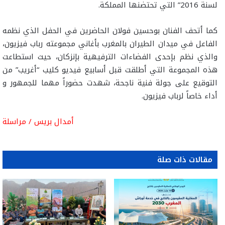
لسنة 2016” التي تحتضنها المملكة.
كما أتحف الفنان بوحسين فولان الحاضرين في الحفل الذي نظمه
الفاعل في ميدان الطيران بالمغرب بأغاني مجموعته رباب فيزيون،
والذي نظم بإحدى الفضاءات الترفيهية بإنزكان، حيث استطاعت
هذه المجموعة التي أطلقت قبل أسابيع فيديو كليب “أغريب” من
التوقيع على جولة فنية ناجحة، شهدت حضوراً مهما للجمهور و
أداء خاصاً لرباب فيزيون.
أمدال بريس / مراسلة
مقالات ذات صلة