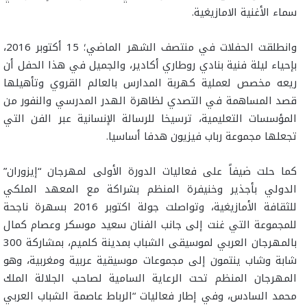
سماء الأغنية الامازيغية.
وانطلقت الحفلات في منتصف الشهر الماضي؛ 15 أكتوبر 2016،
بإحياء ليلة فنية بنادي روطاري أكادير، والجميل في هذا الحفل أن
ريعه مخصص لعملية كهربة المدارس بالعالم القروي وتأهيلها
قصد المساهمة في التصدي لظاهرة الهدر المدرسي والنفور من
المؤسسات التعليمية، ترسيخا للرسالة الإنسانية عبر الفن التي
تجعلها مجموعة رباب فيزيون هدفا أساسيا.
كما حلت ضيفاً على فعاليات الدورة الأولى لمهرجان “إيزوران”
الدولي بأجذير وخنيفرة المنظم بشراكة مع المعهد الملكي
للثقافة الأمازيغية، وتواصلت جولة اكتوبر 2016 بسهرة ناجحة
للمجموعة التي غنت إلى جانب الفنان سعيد موسكر وعصام كمال
بالمهرجان العربي لموسيقى الشباب بمدينة كلميم، بمشاركة 300
شابة وشاب ينتمون إلى مجموعات موسيقية عربية ومغربية، وهو
المهرجان المنظم تحت الرعاية السامية لصاحب الجلالة الملك
محمد السادس، وفي إطار فعاليات “الرباط عاصمة الشباب العربي