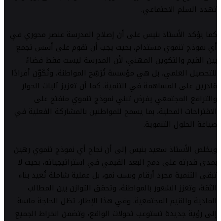
تهدد السلم الاجتماعي.
كما يؤكد الأستاذ بنيس على أن إصلاح المدرسة عنصر محوري في
أي نموذج تنموي مستدام، بحيث يجب أن تقوم على أسس تجمع
بين القيم والتكوين المهني، لأن المدرسة ليست فقط فضاءً
للتحصيل العلمي، بل هي مؤسسة تُرَسِّخ المواطنة، وتُكَوِّن أفرادًا
قادرين على المساهمة في التنمية. كما أن تعزيز آليات الحوار
والترافع المجتمعي يفرض تبني نموذج تنموي منفتح على
الاقتراحات المحلية، بما يسمح للمواطنين بالمشاركة الفعلية في
صياغة الحلول التنموية.
ويخلص الأستاذ سعيد بنيس إلى أن نجاح أي نموذج تنموي رهين
بمدى قدرته على دمج البعد القيمي في استراتيجياته، بحيث لا
تبقى التنمية مجرد أرقام ونسب نمو، بل عملية شاملة تُعيد بناء
الثقة، وتعزز الشعور بالمواطنة، وتحقق التوازن بين المطالب
المادية والقيم المجتمعية. وفي هذا الإطار، تظل الحاجة ماسة
إلى رؤية جديدة تستوعب تحولات الواقع، وتضمن انخراط الجميع