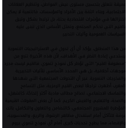
عميقة تتعلق بتحسين مستوى عيش المواطن، وتنظيم العلاقات
الاجتماعية، وبناء الثقة بين الأفراد والمؤسسات. فالتنمية لا يمكن
اختزالها في مؤشرات اقتصادية بحتة، بل ترتبط بشكل وثيق
بالقيم التي تحكم المجتمع، وتمثل الأساس الذي تبنى عليه
السياسات العمومية وآليات التدبير.
من هذا المنطلق، يؤكد أن أي تحول في الاستراتيجيات التنموية
يستدعي إعادة النظر في الأهداف، لأن هذه الأخيرة تنبع من
“مصفوفة القيم” التي تؤطر كل نموذج تنموي. فالقيم ليست مجرد
موجهات أخلاقية، بل هي المحدد الأساسي للآليات التدبيرية
والمخرجات التنموية. غير أن التحولات المجتمعية التي شهدها
المغرب أظهرت تراجعًا لبعض القيم الرمزية، مثل التسامح
والتماسك الاجتماعي، لصالح مطالب مادية أكثر إلحاحًا، كالشغل،
والصحة، والتعليم، والعيش الكريم. كما أن بعض المقولات القيمية
المؤطرة للمشروع المجتمعي، كالتضامن والتعاون والتكافل، باتت
عرضة للتآكل أمام استفحال مظاهر الرشوة، والريع، والمحسوبية،
والإقصاء، مما يطرح تحديات كبرى أمام أي نموذج تنموي يروم