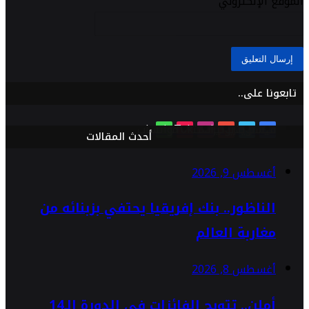
الموقع الإلكتروني
تابعونا على..
فيسبوك
تويتر
يوتيوب
انستقرام
TikTok
واتساب
أحدث المقالات
أغسطس 9, 2026
الناظور.. بنك إفريقيا يحتفي بزبنائه من
مغاربة العالم
أغسطس 8, 2026
أملن.. تتويج الفائزات في الدورة الـ14