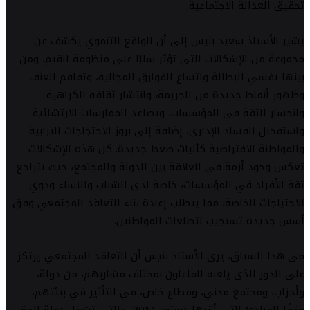
تحقيق العدالة الاجتماعية.
يشير الأستاذ سعيد بنيس إلى أن الواقع التنموي يكشف عن
مجموعة من الإشكالات التي تؤثر سلبًا على منظومة القيم، ومن
بينها تفشي البطالة واتساع الفوارق المجالية، وتفاقم العنف
وظهور أنماط جديدة من الجريمة، وانتشار ثقافة الكراهية
وانحسار الثقة في المؤسسات، وتصاعد الممارسات الارتشائية
واستفحال الفساد الإداري، إضافة إلى بروز الاحتجاجات الترابية
والمواطنة الافتراضية كآليات ضغط جديدة. كل هذه الإشكالات
تعكس وجود أزمة في العلاقة بين الدولة والمجتمع، حيث تتراجع
ثقة الأفراد في المؤسسات، خاصة لدى الشباب والنساء وذوي
الاحتياجات الخاصة، مما يتطلب إعادة بناء التعاقد المجتمعي وفق
أسس جديدة تستجيب لتطلعات المواطنين.
في هذا السياق، يرى الأستاذ بنيس أن التعاقد المجتمعي يرتكز
على الدور الذي يلعبه الفاعلون بمختلف مشاربهم، من دولة،
وأحزاب، ومجتمع مدني، وقطاع خاص، في التأثير في بيئتهم،
وفقًا للمبادئ التي أقرها دستور 2011، والتي تشمل دولة الحق