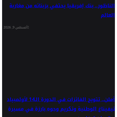
الناظور.. بنك إفريقيا يحتفي بزبنائه من مغاربة
العالم
أغسطس 9, 2026
أملن.. تتويج الفائزات في الدورة الـ14 لأولمبياد
تيفيناغ الوطنية وتكريم وجوه بارزة في مسيرة