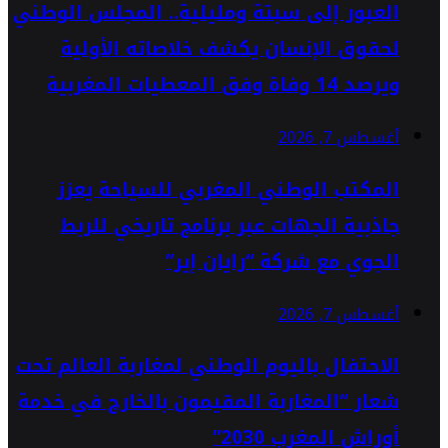
العبور إلى سبتة ومليلية.. المجلس الوطني
لحقوق الإنسان يكشف خلاصاته الأولية
ويرصد 14 وفاة وفق المعطيات المغربية
أغسطس 7, 2026
المكتب الوطني المغربي للسياحة يعزز
جاذبية الجهات عبر برنامج تاريخي للربط
الجوي مع شركة “رايان إير”
أغسطس 7, 2026
الاحتفال باليوم الوطني لمغاربة العالم تحت
شعار “المغاربة المقيمون بالخارج في خدمة
أوراش المغرب 2030”