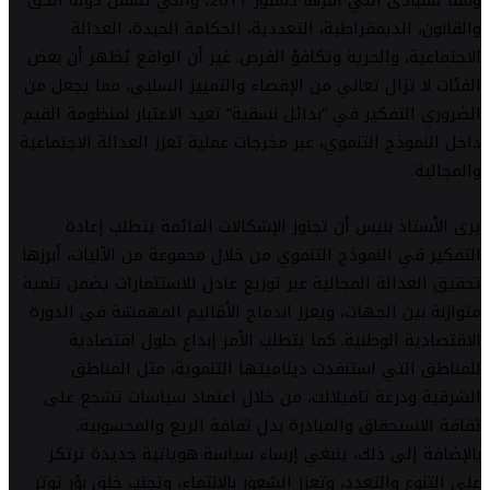
والقانون، الديمقراطية، التعددية، الحكامة الجيدة، العدالة
الاجتماعية، والحرية وتكافؤ الفرص. غير أن الواقع يُظهر أن بعض
الفئات لا تزال تعاني من الإقصاء والتمييز السلبي، مما يجعل من
الضروري التفكير في “بدائل نسقية” تعيد الاعتبار لمنظومة القيم
داخل النموذج التنموي، عبر مخرجات عملية تعزز العدالة الاجتماعية
والمجالية.
يرى الأستاذ بنيس أن تجاوز الإشكالات القائمة يتطلب إعادة
التفكير في النموذج التنموي من خلال مجموعة من الآليات، أبرزها
تحقيق العدالة المجالية عبر توزيع عادل للاستثمارات يضمن تنمية
متوازنة بين الجهات، ويعزز اندماج الأقاليم المهمشة في الدورة
الاقتصادية الوطنية. كما يتطلب الأمر إبداع حلول اقتصادية
للمناطق التي استنفدت ديناميتها التنموية، مثل المناطق
الشرقية ودرعة تافيلالت، من خلال اعتماد سياسات تشجع على
ثقافة الاستحقاق والمبادرة بدل ثقافة الريع والمحسوبية.
بالإضافة إلى ذلك، ينبغي إرساء سياسة هوياتية جديدة ترتكز
على التنوع والتعدد، وتعزز الشعور بالانتماء، وتجنب خلق بؤر توتر