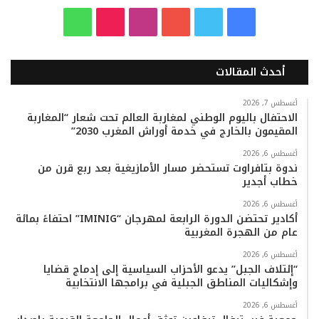
ف
ت
ي
ا
T
و
ي
و
و
ن
i
ا
أحدث المقالات
س
ي
ت
س
k
ت
ب
ت
ي
ت
T
س
أغسطس 7, 2026
الاحتفال باليوم الوطني لمغاربة العالم تحت شعار “المغاربة
المقيمون بالخارج في خدمة أوراش المغرب 2030”
و
ر
و
ق
o
ا
أغسطس 6, 2026
ك
ب
ر
k
ب
ندوة بتافراوت تستحضر مسار الأمازيغية بعد ربع قرن من
خطاب أجدير
ا
أغسطس 6, 2026
م
أكادير تحتضن الدورة الرابعة لمهرجان “IMINIG” احتفاءً بمائة
عام من الهجرة المغربية
أغسطس 6, 2026
“إئتلاف الجبل” يدعو الأحزاب السياسية إلى إدماج قضايا
وإشكاليات المناطق الجبلية في برامجها الانتخابية
أغسطس 6, 2026