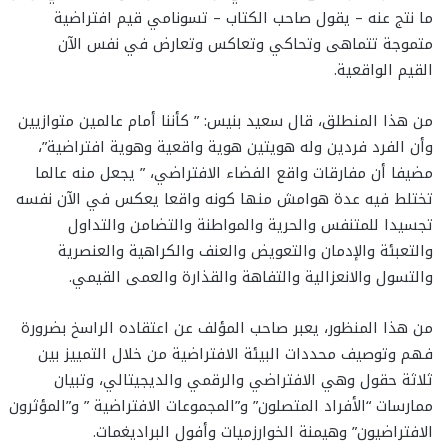
ما نتج عنه – يقول صاحب الكتاب – تسونامي قيم افتراضية
متموجة تتماهى وتحاكي وتعاكس وتعارض في نفس الآن
القيم الواقعية.
من هذا المنطلق، قال سعيد بنيس: ” كأننا أمام عالمين متوازيين
وأن الفرد فردين وله هويتين هوية واقعية وهوية افتراضية”،
مضيفا أن مفارقات واقع الفضاء الافتراضي، ” يجعل منه عالما
تختلط فيه عدة هوامش منها كونه واقعا يعكس في الآن نفسه
تجسيدا للمتنفس والحرية والمواطنة والتضامن والتداول
والتعبئة والإدمان والتعويض والعنف والكراهية والعنصرية
والتسول والانعزالية والتفاهة والقذارة والعمى القيمي.
من هذا المنظور، يعبر صاحب المؤلف عن اعتقاده الراسخ بضرورة
فهم وتوصيف محددات البيئة الافتراضية من خلال التمييز بين
ثلاثة حقول وهي الافتراضي والرقمي والديجيتالي، وتبيان
ممارسات “الأفراد المتصلون” و”المجموعات الافتراضية ” و”المؤثرون
الافتراضيون” وهيمنة الخوارزميات وأفول البراديغمات.