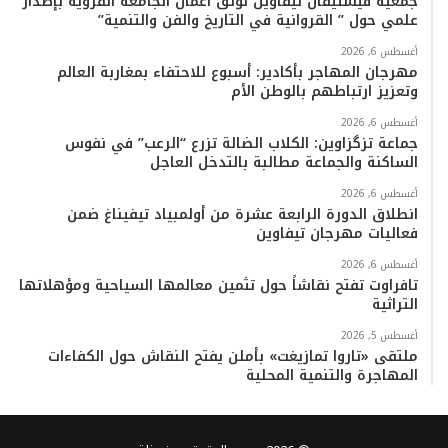
جمعية فيستيفال تيفاوين توثق أعمال الجامعة القروية بإصدار
علمي حول ” القروانية في التاريخ والفن والتنمية”
أغسطس 6, 2026
مهرجان المهاجر بأكادير: أسبوع للاحتفاء بمغاربة العالم
وتعزيز ارتباطهم بالوطن الأم
أغسطس 6, 2026
جماعة تزگزاوين: الكلاب الضالة تزرع “الرعب” في نفوس
الساكنة والجماعة مطالبة بالتدخل العاجل
أغسطس 6, 2026
انطلاق الدورة الرابعة عشرة من أولمبياد تيفيناغ ضمن
فعاليات مهرجان تيفاوين
أغسطس 6, 2026
تافراوت تفتح نقاشاً حول تثمين معالمها السياحية ومؤهلاتها
التراثية
أغسطس 5, 2026
ملتقى «تاروا تمازيغت» بأملن يفتح النقاش حول الكفاءات
المهاجرة والتنمية المحلية