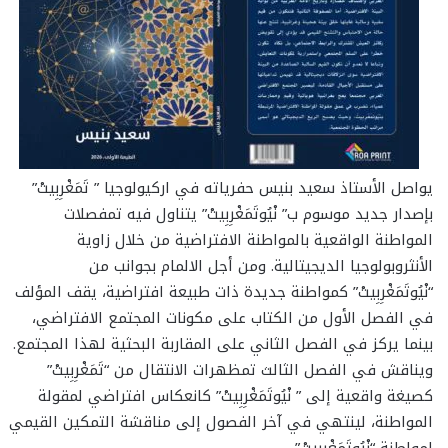
يواصل الأستاذ سعيد بنيس حفرياته في اركيولوجيا ” تَمَغْرِبِيتْ”
بإصدار جديد موسوم ب” نْيُوتَمَغْرِبِيتْ” يتناول فيه تمفصلات
المواطنة الواقعية بالمواطنة الافتراضية من خلال زاوية
الأنثروبولوجيا الديجيتالية. ومن أجل الالمام بجوانب من
“نْيُوتَمَغْرِبِيتْ” كمواطنة جديدة ذات طبيعة افتراضية، يقف المؤلف
في الفصل الأول من الكتاب على مكونات المجتمع الافتراضي،
بينما يركز في الفصل الثاني على المقاربة البحثية لهذا المجتمع.
ويناقش في الفصل الثالث تمظهرات الانتقال من “تَمَغْرِبِيتْ”
كصيغة واقعية إلى ” نْيُوتَمَغْرِبِيتْ” كانعكاس افتراضي لمقولة
المواطنة، لينتهي في آخر الفصول إلى مناقشة التمكين القيمي