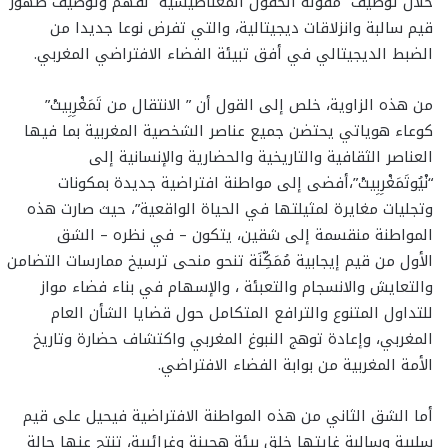
خلال توظيف “مقولة الحقول المغناطيسية” لفهم وتوصيف ظهور
قيم سالبة وانزلاقات ديجيتالية، والتي تفرض نوعا جديدا من
الضبط الديجيتالي في أفق تبيئة الفضاء الافتراضي المغربي.
من هذه الزاوية، خلص إلى القول أن ” الانتقال من تَمَغْرِبِيتْ”
كوعاء هوياتي يحتضن جميع عناصر الشخصية المغربية بما فيها
العناصر الثقافية والتاريخية والحضارية والإنسانية إلى
“نْيُوتَمَغْرِبِيتْ”،أفضى إلى مواطنة افتراضية جديدة بمكونات
وتجليات مغايرة لمثيلتها في الحياة الواقعية”، حيث صارت هذه
المواطنة منقسمة إلى شقين، يتكون – في نظره – الشق
الأول من قيم إيجابية مُمَكِّنَة تنحو منحى ترسيخ ممارسات التضامن
والتعايش والانسجام والتعبئة ، والإسهام في بناء فضاء مواز
للتداول المتنوع والترافع المتكامل حول قضايا الشأن العام
المغربي، وإعادة توهج النبوغ المغربي واكتشاف حضارة وتاريخ
الأمة المغربية من بوابة الفضاء الافتراضي.
أما الشق الثاني من هذه المواطنة الافتراضية فيحيل على قيم
سلبية وسالبة غايتها خلق بيئة هجينة وغرائبية، تنتج عنها حالة