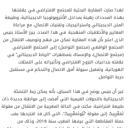
لهذا صارت المقاربة البحثية للمجتمع الافتراضي في علاقتها
بهذه المحددات رهينة بمداخل الأنثروبولوجيا الديجيتالية، وطبيعة
المتن الديجيتالي واستراتيجيات وتقنيات الاتصال، مع مراعاة
المعايير والأخلاقيات المنهجية. في هدا الصدد، يبرز الأستاذ بنيس
الذى اعتبر بأن هذه المقاربة تمكن من فهم وتوصيف الانتقال من
المجتمع الواقعي (مجتمع التواصل) إلى المجتمع الافتراضي
(مجتمع الاتصال)، والإمساك بتمظهرات “الرباط الديجيتالي” في
علاقته بتداعيات النزوح الافتراضي وتأثيراته على التمثلات
الهوياتية، وتفعيل سيولة أفق الاتصال والتحكم في مستقبل
حرية التواصل.
غير أن بنيس يوضح في هذا السياق، بأنه يمكن ربط التنشئة
الديجيتالية بالتحولات القيمية التي أفضت إلى مواطنة جديدة ذات
طبيعة افتراضية، مكنت في الحالة المغربية من الانتقال من مقولة
تَمَغْرِبِيتْ إلى مقولة “نْيُوتَمَغْرِبِيتْ”، التي كان قد اقترحها عقب
حملة المقاطعة التي عرفها المغرب سنة 2018، وذلك من