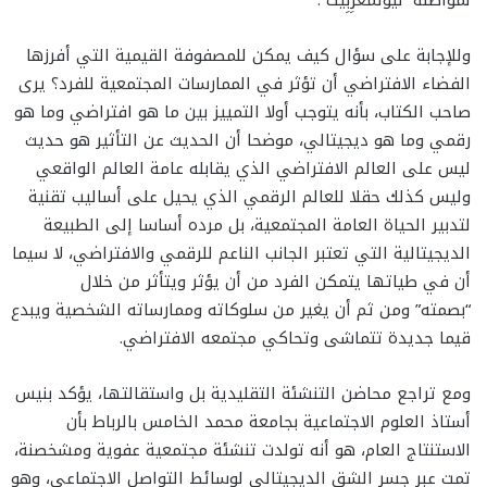
لمواطنة “نْيُوتَمَغْرِبِيتْ”.
وللإجابة على سؤال كيف يمكن للمصفوفة القيمية التي أفرزها
الفضاء الافتراضي أن تؤثر في الممارسات المجتمعية للفرد؟ يرى
صاحب الكتاب، بأنه يتوجب أولا التمييز بين ما هو افتراضي وما هو
رقمي وما هو ديجيتالي، موضحا أن الحديث عن التأثير هو حديث
ليس على العالم الافتراضي الذي يقابله عامة العالم الواقعي
وليس كذلك حقلا للعالم الرقمي الذي يحيل على أساليب تقنية
لتدبير الحياة العامة المجتمعية، بل مرده أساسا إلى الطبيعة
الديجيتالية التي تعتبر الجانب الناعم للرقمي والافتراضي، لا سيما
أن في طياتها يتمكن الفرد من أن يؤثر ويتأثر من خلال
“بصمته” ومن ثم أن يغير من سلوكاته وممارساته الشخصية ويبدع
قيما جديدة تتماشى وتحاكي مجتمعه الافتراضي.
ومع تراجع محاضن التنشئة التقليدية بل واستقالتها، يؤكد بنيس
أستاذ العلوم الاجتماعية بجامعة محمد الخامس بالرباط بأن
الاستنتاج العام، هو أنه تولدت تنشئة مجتمعية عفوية ومشخصنة،
تمت عبر جسر الشق الديجيتالي لوسائط التواصل الاجتماعي، وهو