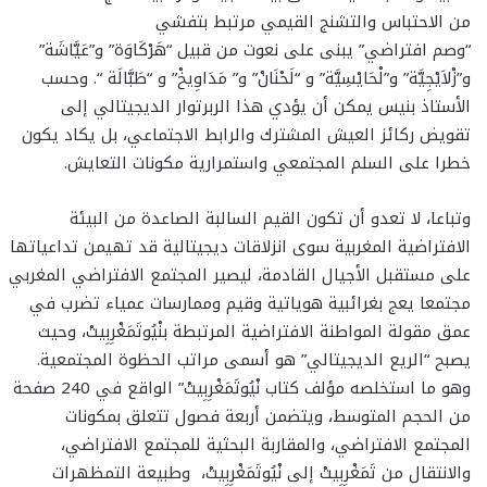
من الاحتباس والتشنج القيمي مرتبط بتفشي
“وصم افتراضي” يبنى على نعوت من قبيل “هَرْكَاوَة” و”عَيَّاشَة”
و”زْلاَيْجِيَّة” و”لْحَايْسِيَّة” و “لَحْنَانْ” و” مَدَاوِيخْ” و “طَبَّالَة “. وحسب
الأستاذ بنيس يمكن أن يؤدي هذا الربرتوار الديجيتالي إلى
تقويض ركائز العيش المشترك والرابط الاجتماعي، بل يكاد يكون
خطرا على السلم المجتمعي واستمرارية مكونات التعايش.
وتباعا، لا تعدو أن تكون القيم السالبة الصاعدة من البيئة
الافتراضية المغربية سوى انزلاقات ديجيتالية قد تهيمن تداعياتها
على مستقبل الأجيال القادمة، ليصير المجتمع الافتراضي المغربي
مجتمعا يعج بغرائبية هوياتية وقيم وممارسات عمياء تضرب في
عمق مقولة المواطنة الافتراضية المرتبطة بنْيُوتَمَغْرِبِيتْ، وحيث
يصبح “الريع الديجيتالي” هو أسمى مراتب الحظوة المجتمعية.
وهو ما استخلصه مؤلف كتاب نْيُوتَمَغْرِبِيتْ” الواقع في 240 صفحة
من الحجم المتوسط، ويتضمن أربعة فصول تتعلق بمكونات
المجتمع الافتراضي، والمقاربة البحثية للمجتمع الافتراضي،
والانتقال من تَمَغْرِبِيتْ إلى نْيُوتَمَغْرِبِيتْ، وطبيعة التمظهرات