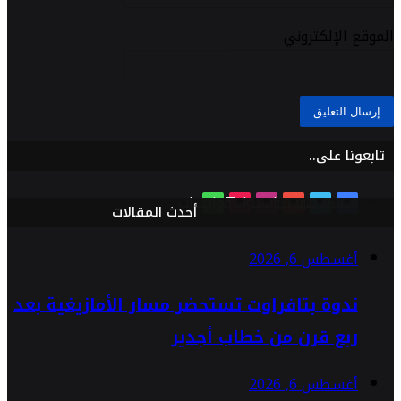
الموقع الإلكتروني
تابعونا على..
فيسبوك
تويتر
يوتيوب
انستقرام
TikTok
واتساب
أحدث المقالات
أغسطس 6, 2026
ندوة بتافراوت تستحضر مسار الأمازيغية بعد
ربع قرن من خطاب أجدير
أغسطس 6, 2026