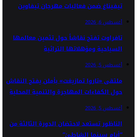
تيفيناغ ضمن فعاليات مهرجان تيفاوين
أغسطس 6, 2026
تافراوت تفتح نقاشاً حول تثمين معالمها
السياحية ومؤهلاتها التراثية
أغسطس 5, 2026
ملتقى «تاروا تمازيغت» بأملن يفتح النقاش
حول الكفاءات المهاجرة والتنمية المحلية
أغسطس 5, 2026
الناظور تستعد لاحتضان الدورة الثالثة من
“أيام سينما الشاطئ”