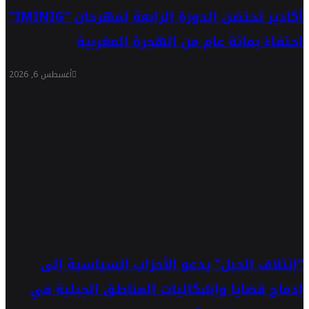
أكادير تحتضن الدورة الرابعة لمهرجان “IMINIG”
احتفاءً بمائة عام من الهجرة المغربية
أغسطس 6, 2026
“إئتلاف الجبل” يدعو الأحزاب السياسية إلى
إدماج قضايا وإشكاليات المناطق الجبلية في