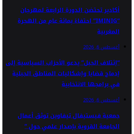
أكادير تحتضن الدورة الرابعة لمهرجان
“IMINIG” احتفاءً بمائة عام من الهجرة
المغربية
أغسطس 6, 2026
“إئتلاف الجبل” يدعو الأحزاب السياسية إلى
إدماج قضايا وإشكاليات المناطق الجبلية
في برامجها الانتخابية
أغسطس 6, 2026
جمعية فيستيفال تيفاوين توثق أعمال
الجامعة القروية بإصدار علمي حول ”