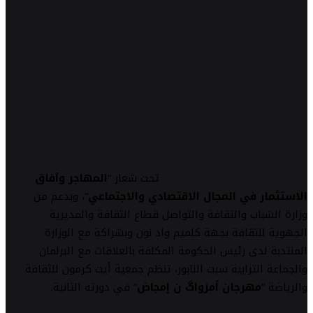
تحت شعار “
المهاجر وآفاق
الاستثمار في المجال الاقتصادي والاجتماعي
“، وبدعم من
وزارة الشباب والثقافة والتواصل قطاع الثقافة والمديرية
الجهوية للثقافة بجهة كلميم واد نون وبشراكة مع الوزارة
المنتدبة لدى رئيس الحكومة المكلفة بالعلاقات مع البرلمان
والجماعة الترابية سبت النابور، تنظم جمعية أيت كرمون للثقافة
والرياضة “
مهرجان أمزواگ ن إمجاض
” في دورته الثانية.