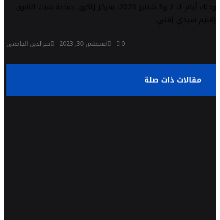
وذلك أيام 1، 2 و3 شتنبر 2023، بمركز زاكور، جماعة سبت النابور،
إقليم سيدي إفني.
0
أغسطس 30, 2023
خيرالدين الجامعي
مقالات ذات صلة