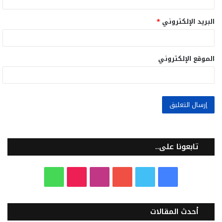
البريد الإلكتروني
*
الموقع الإلكتروني
تابعونا على..
ف
ت
ي
ا
T
و
ي
و
و
ن
i
ا
أحدث المقالات
س
ي
ت
س
k
ت