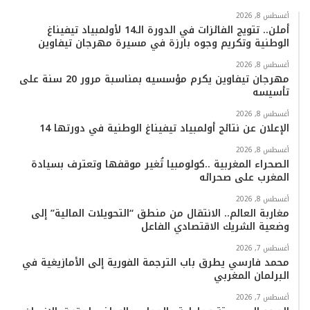
ب
ت
ي
ت
T
س
أغسطس 8, 2026
أملن.. تتويج الفائزات في الدورة الـ14 لأولمبياد تيفيناغ
الوطنية وتكريم وجوه بارزة في مسيرة مهرجان تيفاوين
و
ر
و
ق
o
ا
أغسطس 8, 2026
ك
ب
ر
k
ب
مهرجان تيفاوين يكرم مؤسسيه بمناسبة مرور 20 سنة على
تأسيسه
ا
أغسطس 8, 2026
م
الإعلان عن نتائج أولمبياد تيفيناغ الوطنية في دورتها 14
أغسطس 8, 2026
الصحراء المغربية ..كولومبيا تُغير موقفها وتعترف بسيادة
المغرب على صحرائه
أغسطس 8, 2026
مغاربة العالم.. الانتقال من منطق “التحويلات المالية” إلى
وضعية الشريك الاقتصادي الفاعل
أغسطس 7, 2026
محمد فارسي يطرق باب الترجمة الفورية إلى الأمازيغية في
البرلمان المغربي
أغسطس 7, 2026