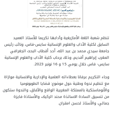
تنظم شعبة اللغة الأمازيغية وآدابها تكريما للأستاذ العميد
السابق لكلية الآداب والعلوم الإنسانية سايس-فاس، ونائب رئيس
جامعة سيدي محمد بن عبد الله، أحد أقطاب البحث الجغرافي
المغرب إبراهيم أقديم، وذلك برحاب كلية الآداب والعلوم الإنسانية
سايس- فاس خلال يومي 15 و 16 نونبر 2023.
وجاء التكريم عرفانا بعطاءاته العلمية والإدارية والانسانية موازاة
مع تنظيم ندوة وطنية حول موضوع: قضايا الطوبونوميا
والأنوماستكية بالمملكة المغربية الواقع والآفاق، والندوة ستكون
من تنسيق السادة الاساتذة محند الركيك، والأستاذة فايزة
جمالي، والأستاذ لحسن امقران.