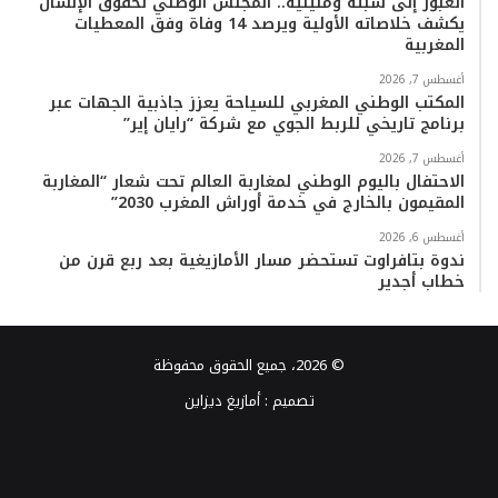
العبور إلى سبتة ومليلية.. المجلس الوطني لحقوق الإنسان
يكشف خلاصاته الأولية ويرصد 14 وفاة وفق المعطيات
المغربية
أغسطس 7, 2026
المكتب الوطني المغربي للسياحة يعزز جاذبية الجهات عبر
برنامج تاريخي للربط الجوي مع شركة “رايان إير”
أغسطس 7, 2026
الاحتفال باليوم الوطني لمغاربة العالم تحت شعار “المغاربة
المقيمون بالخارج في خدمة أوراش المغرب 2030”
أغسطس 6, 2026
ندوة بتافراوت تستحضر مسار الأمازيغية بعد ربع قرن من
خطاب أجدير
© 2026، جميع الحقوق محفوظة
تصميم :
أمازيغ ديزاين
فيسبوك
تويتر
يوتيوب
انستقرام
TikTok
واتساب