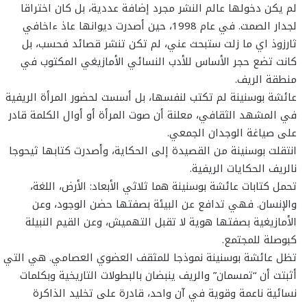
لم يكن دخولها عالم النشر مجرد إضافة عددية، بل كان اختراقا
لجدار الصمت. في عام 1998، حين أصدرت ديوانها عاذ ءاخافي
ثارزوذ اي ما زلت ستبحث عني، لم تكن تنشر قصائد فحسب، بل
كانت تضع حجر الأساس للأدب النسائي الأمازيغي المكتوب في
منطقة الريف.
عائشة بوسنينة لم تكتب لنفسها، بل أسست لحضور المرأة الريفية
في المشهد الثقافي، معلنة أن صوت المرأة أو أوال الكلمة قادر
على صياغة الوجدان الجمعي.
انتقلت بوسنينة من القصيدة إلى الحكاية، وأصدرت كتابها ثيحوجا
نالريف الحكايات الريفية.
تحمل كتابات عائشة بوسنينة هما ثلاثي الأبعاد: الأرض، اللغة،
والإنسان. فهي تدافع عن البيئة بصفتها حضن الوجود، وعن
الأمازيغية بصفتها هوية لا تقبل التهميش، وعن القيم النبيلة
كبوصلة للمجتمع.
تظل عائشة بوسنينة نموذجا للمثقف العضوي العصامي. هي التي
أثبتت أن “تمسمان” والريف ينبضان بالبطولات التاريخية وبكلمات
نسائية ناعمة وقوية في آن واحد، قادرة على تخليد الذاكرة