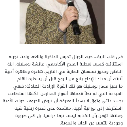
في قلب الريف، حيث الجبال تحرس الذاكرة واللغة، ولدت تجربة
استثنائية كسرت نمطية المبدع الأكاديمي، عائشة بوسنينة، ابنة
الناظور وجذور تمسمان الضاربة في التاريخ، شاعرة وظاهرة أدبية
أثبتت أن مداد الإبداع ينبع من الروح قبل أن يسطره القلم.
ما يميز مسار بوسنينة هو تلك القوة الإرادية الهادئة؛ فهي
المبدعة التي لم تطأ قدماها أسوار المدارس، لكنها استطاعت
بجهد ذاتي وتوق لا يهدأ للمعرفة أن تروض الحروف. حولت الأمية
المفترضة إلى نورانية أدبية، معتمدة على فطرة ريفية نقية
جعلتها تؤمن بأن الكتابة ليست ترفا دراسيا، بل هي ضرورة
وجودية للتعبير عن الذات والهوية.