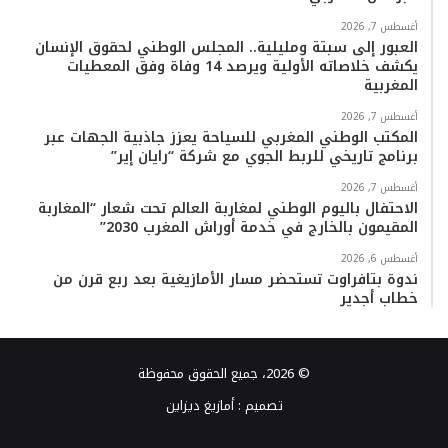
أغسطس 7, 2026
العبور إلى سبتة ومليلية.. المجلس الوطني لحقوق الإنسان
يكشف خلاصاته الأولية ويرصد 14 وفاة وفق المعطيات
المغربية
أغسطس 7, 2026
المكتب الوطني المغربي للسياحة يعزز جاذبية الجهات عبر
برنامج تاريخي للربط الجوي مع شركة “رايان إير”
أغسطس 7, 2026
الاحتفال باليوم الوطني لمغاربة العالم تحت شعار “المغاربة
المقيمون بالخارج في خدمة أوراش المغرب 2030”
أغسطس 6, 2026
ندوة بتافراوت تستحضر مسار الأمازيغية بعد ربع قرن من
خطاب أجدير
© 2026، جميع الحقوق محفوظة
تصميم :
أمازيغ ديزاين