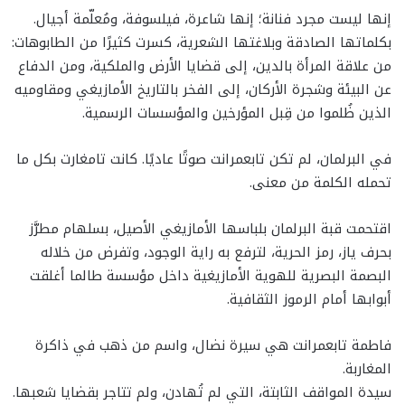
إنها ليست مجرد فنانة؛ إنها شاعرة، فيلسوفة، ومُعلّمة أجيال.
بكلماتها الصادقة وبلاغتها الشعرية، كسرت كثيرًا من الطابوهات:
من علاقة المرأة بالدين، إلى قضايا الأرض والملكية، ومن الدفاع
عن البيئة وشجرة الأركان، إلى الفخر بالتاريخ الأمازيغي ومقاوميه
الذين ظُلموا من قِبل المؤرخين والمؤسسات الرسمية.
في البرلمان، لم تكن تابعمرانت صوتًا عاديًا. كانت تامغارت بكل ما
تحمله الكلمة من معنى.
اقتحمت قبة البرلمان بلباسها الأمازيغي الأصيل، بسلهام مطرَّز
بحرف ياز، رمز الحرية، لترفع به راية الوجود، وتفرض من خلاله
البصمة البصرية للهوية الأمازيغية داخل مؤسسة طالما أغلقت
أبوابها أمام الرموز الثقافية.
فاطمة تابعمرانت هي سيرة نضال، واسم من ذهب في ذاكرة
المغاربة.
سيدة المواقف الثابتة، التي لم تُهادن، ولم تتاجر بقضايا شعبها.