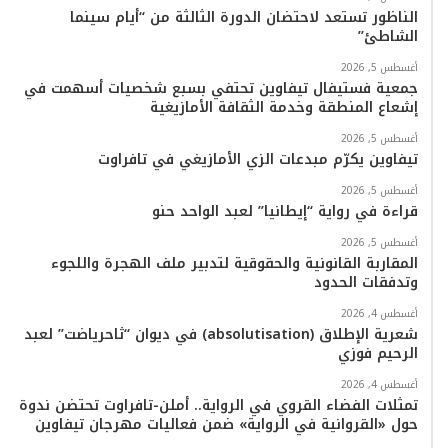
ك
ب
ر
k
ب
الناظور تستعد لاحتضان الدورة الثالثة من “أيام سينما
الشاطئ”
ا
أغسطس 5, 2026
م
جمعية فستيفال تيفاوين تحتفي بسبع شخصيات أسهمت في
إشعاع المنطقة وخدمة الثقافة الأمازيغية
أغسطس 5, 2026
تيفاوين يكرّم مبدعات الزي الأمازيغي في تافراوت
أغسطس 5, 2026
قراءة في رواية “إيطانيا” لعبد الواحد حنو
أغسطس 5, 2026
المقاربة القانونية والحقوقية لتدبير ملف الهجرة واللجوء
وتدفقات الحدود
أغسطس 4, 2026
شعرية الإطلاق (absolutisation) في ديوان “ثاحرياضت” لعبد
الرحيم فوزي
أغسطس 4, 2026
تمثلات الفضاء القروي في الرواية.. أملن-تافراوت تحتضن ندوة
حول «القروانية في الرواية» ضمن فعاليات مهرجان تيفاوين