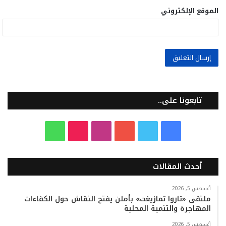
الموقع الإلكتروني
تابعونا على..
ف
ت
ي
ا
T
و
ي
و
و
ن
i
ا
أحدث المقالات
س
ي
ت
س
k
ت
ب
ت
ي
ت
T
س
أغسطس 5, 2026
ملتقى «تاروا تمازيغت» بأملن يفتح النقاش حول الكفاءات
المهاجرة والتنمية المحلية
و
ر
و
ق
o
ا
أغسطس 5, 2026