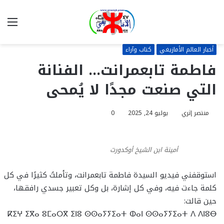
بحث
الق
عن
أخبار العالم الأمازيغي
كتاب وآراء
فاطمة تابعمرانت… الفنانة
التي صنعت مجدًا لا يُمحى
منتصر إثري
يوليو 24, 2025
0
أمينة ابن الشيخ أوكدورت
استوقفني فيديو السيدة فاطمة تابعمرانت، وتأملتُ كثيرًا في كل
كلمة جاءت فيه، وفي كل إشارة، بل وكل تعبير جسدي رافقها،
حين قالت:
ⴽⵉⵖ ⵉⴳⴰ ⵓⵎⴰⵔⴳ ⵉⵏⵓ ⵙⵙⴰⵢⵢⵉⴰⵜ ⵀⴰⵏ ⵙⵙⴰⵢⵢⵉⴰⵜ ⴷ ⴷⵏⵓⴱ