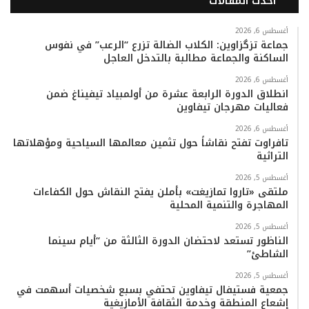
أحدث المقالات
س
ي
ت
س
k
ت
ب
ت
ي
ت
T
س
أغسطس 6, 2026
جماعة تزگزاوين: الكلاب الضالة تزرع “الرعب” في نفوس
الساكنة والجماعة مطالبة بالتدخل العاجل
و
ر
و
ق
o
ا
أغسطس 6, 2026
ك
ب
ر
k
ب
انطلاق الدورة الرابعة عشرة من أولمبياد تيفيناغ ضمن
فعاليات مهرجان تيفاوين
ا
أغسطس 6, 2026
م
تافراوت تفتح نقاشاً حول تثمين معالمها السياحية ومؤهلاتها
التراثية
أغسطس 5, 2026
ملتقى «تاروا تمازيغت» بأملن يفتح النقاش حول الكفاءات
المهاجرة والتنمية المحلية
أغسطس 5, 2026
الناظور تستعد لاحتضان الدورة الثالثة من “أيام سينما
الشاطئ”
أغسطس 5, 2026
جمعية فستيفال تيفاوين تحتفي بسبع شخصيات أسهمت في
إشعاع المنطقة وخدمة الثقافة الأمازيغية