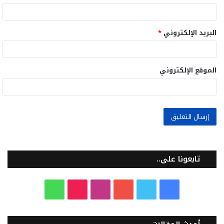
البريد الإلكتروني
*
الموقع الإلكتروني
تابعونا على..
ف
ت
ي
ا
T
و
ي
و
و
ن
i
ا