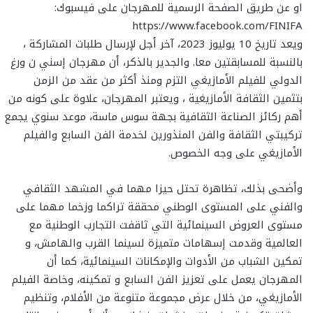
او عن طريق الصفحة الرسمية للمهرجان على فيسبوك:
https://www.facebook.com/FINIFA
ويعد تاريخ 10 يوليوز 2023، آخر أجل لإرسال طلبات المشاركة ،
بالنسبة للمسابقتين معا. والجدير بالذكر، أن مهرجان إسني ن ورغ
الدولي للفيلم الأمازيغي التزم ومنذ أكثر من عقد من الزمن
بتثمين الثقافة الأمازيغية ، ويعتبر المهرجان، علاوة على كونه من
أهم ركائز الصناعة الثقافية بجهة سوس ماسة، موعد سنوي يجمع
تركيبتي الثقافة والفن المنذورين لخدمة الفن السابع والفيلم
الأمازيغي على وجه الخصوص.
وأضحى بذلك، تظاهرة تحتل حيزا مهما في المشهد الثقافي
والفني على المستوى الوطني محققة تراكما وزخما مهما على
مستوى العروض السينمائية التي ثاقفت التجارب الوطنية مع
العالمية وقدمت إسهامات متميزة لسينما القرب والهامش، و
تمكين الشباب من الأدوات والإمكانات السينمائية، كما أن
المهرجان يعمل على تعزيز الفن السابع و تمكينه، وخاصة الفيلم
الأمازيغي، من خلال عرض مجموعة متنوعة من الأفلام، وتنظيم