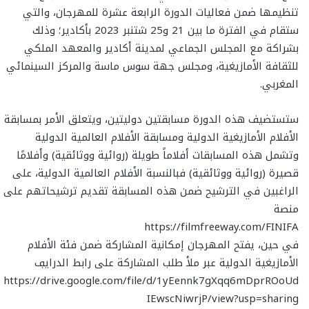
تنظيمها ضمن فعاليات الدورة الرابعة عشرة للمهرجان، والتي
ستقام في الفترة ما بين 21 و25 شتنبر 2023 بأكادير؛ وذلك
بشراكة مع المجلس الجماعي لمدينة أكادير والمعهد الملكي
للثقافة الأمازيغية، ومجلس جهة سوس ماسة والمركز السينمائي
المغربي.
ستستضيف هذه الدورة مسابقتين دوليتين، ويتعلق الأمر بمسابقة
الأفلام الأمازيغية الدولية ومسابقة الأفلام العالمية الدولية
وتشمل هذه المسابقات أفلاماً طويلة (روائية ووثائقية) وأفلامًا
قصيرة (روائية ووثائقية) فبالنسبة الأفلام العالمية الدولية، على
الراغبين في الترشيح ضمن هذه المسابقة تقديم ترشيحاتهم على
منصة
https://filmfreeway.com/FINIFA
في حين، يفتح المهرجان إمكانية المشاركة ضمن فئة الأفلام
الأمازيغية الدولية عبر ملأ طلب المشاركة على رابط الدرايڢ
https://drive.google.com/file/d/1yEennk7gXqq6mDprROoUd
IEwscNiwrjP/view?usp=sharing