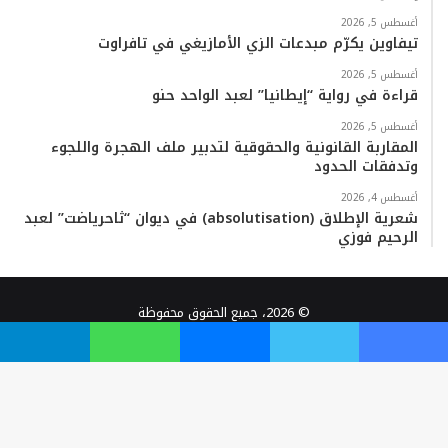
أغسطس 5, 2026
تيفاوين يكرّم مبدعات الزي الأمازيغي في تافراوت
أغسطس 5, 2026
قراءة في رواية “إيطانيا” لعبد الواحد حنو
أغسطس 5, 2026
المقاربة القانونية والحقوقية لتدبير ملف الهجرة واللجوء
وتدفقات الحدود
أغسطس 4, 2026
شعرية الإطلاق (absolutisation) في ديوان “ثاحرياضت” لعبد
الرحيم فوزي
© 2026، جميع الحقوق محفوظة
تصميم :
أمازيغ ديزاين
فيسبوك
تويتر
ماسنجر
واتساب
تيلقرام
فيسبوك
تويتر
يوتيوب
انستقرام
TikTok
واتساب
زر