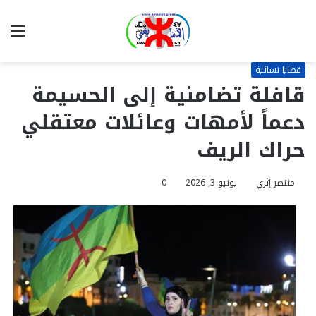
بحث
الق
عن
قضايا نسائية
قافلة تضامنية إلى الحسيمة
دعماً لأمهات وعائلات معتقلي
حراك الريف
منتصر إثري
يونيو 3, 2026
0