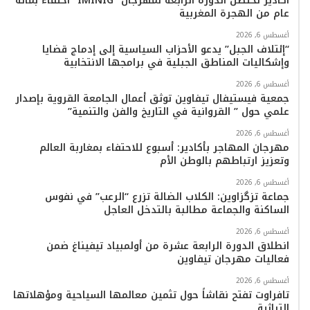
أكادير تحتضن الدورة الرابعة لمهرجان “IMINIG” احتفاءً بمائة
عام من الهجرة المغربية
ا
أغسطس 6, 2026
م
“إئتلاف الجبل” يدعو الأحزاب السياسية إلى إدماج قضايا
وإشكاليات المناطق الجبلية في برامجها الانتخابية
أغسطس 6, 2026
جمعية فيستيفال تيفاوين توثق أعمال الجامعة القروية بإصدار
علمي حول ” القروانية في التاريخ والفن والتنمية”
أغسطس 6, 2026
مهرجان المهاجر بأكادير: أسبوع للاحتفاء بمغاربة العالم
وتعزيز ارتباطهم بالوطن الأم
أغسطس 6, 2026
جماعة تزگزاوين: الكلاب الضالة تزرع “الرعب” في نفوس
الساكنة والجماعة مطالبة بالتدخل العاجل
أغسطس 6, 2026
انطلاق الدورة الرابعة عشرة من أولمبياد تيفيناغ ضمن
فعاليات مهرجان تيفاوين
أغسطس 6, 2026
تافراوت تفتح نقاشاً حول تثمين معالمها السياحية ومؤهلاتها
التراثية