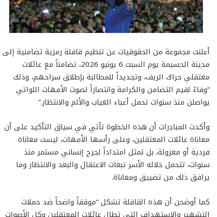
أعلنت مجموعة من الحقوقيات عن تنظيم قافلة رمزية تضامنية إلى
مدينة الحسيمة يوم السبت 6 يونيو 2026، تضامناً مع عائلات
معتقلي حراك الريف، وتجديداً للمطالبة بإطلاق سراحهم، وذلك
“وفاءً لقيم التضامن والكرامة وانتصاراً لصوت الأمهات اللواتي
يواصلن منذ سنوات تحمل أعباء الغياب والألم والانتظار.”
وأكدت المبادِرات أن هذه الخطوة تأتي في سياق التأكيد على أن
معاناة عائلات المعتقلين، وعلى رأسها الأمهات، ليست معاناة
فردية أو معزولة، بل تمثل امتداداً لجرح إنساني مستمر منذ
سنوات، تتحمل خلاله الأسر تبعات الاعتقال والبعد والانتظار وما
يرافق ذلك من تضييق ومعاناة.
كما أوضحن أن هذه القافلة تشكل “موقفاً واضحاً ضد حملات
التشهير والاستهداف التي تطال عائلات المعتقلين وكل الأصوات