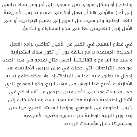
والخاص) أو بشكل عمودي (من مستوى إلى أخر ومن سلك دراسي
إلى أخر). فالأولى هنا أن نعمل أولا على تعميم تدريس الأمازيغية،
اللغة الوطنية والرسمية، قبل المرور إلى تعميم الإنجليزية أو على
الأقل إنجاز التعميمين معا على قدم المساواة والتكافؤ.
في قطاع التعليم، في الكثير من الأحيان تعاكس برامج العمل
الجديدة المعتمدة برامج سابقة دون أن تكون هناك استمرارية
واستدامة البرامج والتقائيتها. أحسن مثال نقدمه في هذا الصدد،
هو بعض التراجعات التي حصلت في ورش تدريس الأمازيغية بعد
إدخال ما يطلق عليه “مدارس الريادة”، إذ لولا يقظة طاقم تدريس
الأمازيغية لأصبح هذا الورش في مهب الريح، وهو الموضوع الذي
جعل مدرسات ومدرسي الأمازيغيين يخرجون من أقسامهم في
أشكال احتجاجية حضارية مختلفة توجت ببعث رسالة/شكاية إلى
رئيس الحكومة في الموضوع. ومؤخرا استبشر الجميع خيرا حين
وعد وزير التربية الوطنية خيرا بتسوية وضعية الأمازيغية
ومدرسيها داخل مؤسسات الريادة.