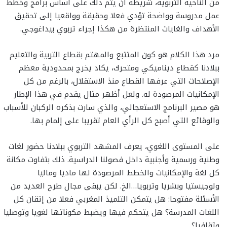
من الناحية التربوية، شريطة أن يتم ذلك على أساس برامج وخطط
عمل مدروسة وواضحة تؤدي فعلا وحقيقة وواقعيا إلى تحقيق
الأهداف والغايات المنتظرة من هكذا إجراء تربوي بيداغوجي.
مرد هذا الكلام هو كون المتتبع والمهتم بقطاع التربية والتعليم
ببلادنا كقطاع ديناميكي ومتحرك، يكاد يخرج بمحدودية معظم
الإصلاحات التي عرفها القطاع منذ الاستقلال، بالرغم من كل
الإمكانيات المرصودة له. ولعل أظهر مثال يقدم في هذا الإطار
هو مصير البرنامج الاستعجالي، والذي سارت بذكره الركبان للأسباب
والوقائع التي أصبح كل الرأي العام تقريبا على إلمام بها.
على المستوى اللغوي، يعرف المشهد التربوي ببلادنا حضور لغات
وطنية ورسمية وأجنبية داخل فصولنا الدراسية. ذلك بتفاوت مكانة
كل لغة والإمكانيات والخطط المرصودة لها ماديا وماليا
ولوجيستيا وبشريا وتربويا…الخ. لكن يبقى مجال طرح العديد من
الأسئلة مفتوحا: هل يتمكن التلميذ المغربي فعلا من إتقان كل
اللغات المدرسة؟ هل يتحكم فيها ويضبط مكوناتها لغويا وتوصليا
وثقافيا؟…