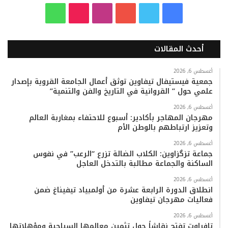
ف
ت
ي
ا
T
و
ي
و
و
ن
i
ا
أحدث المقالات
س
ي
ت
س
k
ت
ب
ت
ي
ت
T
س
أغسطس 6, 2026
جمعية فيستيفال تيفاوين توثق أعمال الجامعة القروية بإصدار
علمي حول ” القروانية في التاريخ والفن والتنمية”
و
ر
و
ق
o
ا
أغسطس 6, 2026
ك
ب
ر
k
ب
مهرجان المهاجر بأكادير: أسبوع للاحتفاء بمغاربة العالم
وتعزيز ارتباطهم بالوطن الأم
ا
أغسطس 6, 2026
م
جماعة تزگزاوين: الكلاب الضالة تزرع “الرعب” في نفوس
الساكنة والجماعة مطالبة بالتدخل العاجل
أغسطس 6, 2026
انطلاق الدورة الرابعة عشرة من أولمبياد تيفيناغ ضمن
فعاليات مهرجان تيفاوين
أغسطس 6, 2026
تافراوت تفتح نقاشاً حول تثمين معالمها السياحية ومؤهلاتها