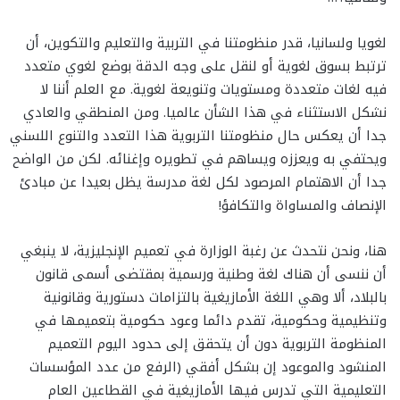
لغويا ولسانيا، قدر منظومتنا في التربية والتعليم والتكوين، أن
ترتبط بسوق لغوية أو لنقل على وجه الدقة بوضع لغوي متعدد
فيه لغات متعددة ومستويات وتنويعة لغوية. مع العلم أننا لا
نشكل الاستثناء في هذا الشأن عالميا. ومن المنطقي والعادي
جدا أن يعكس حال منظومتنا التربوية هذا التعدد والتنوع اللسني
ويحتفي به ويعززه ويساهم في تطويره وإغنائه. لكن من الواضح
جدا أن الاهتمام المرصود لكل لغة مدرسة يظل بعيدا عن مبادئ
الإنصاف والمساواة والتكافؤ!
هنا، ونحن نتحدث عن رغبة الوزارة في تعميم الإنجليزية، لا ينبغي
أن ننسى أن هناك لغة وطنية ورسمية بمقتضى أسمى قانون
بالبلاد، ألا وهي اللغة الأمازيغية بالتزامات دستورية وقانونية
وتنظيمية وحكومية، تقدم دائما وعود حكومية بتعميمها في
المنظومة التربوية دون أن يتحقق إلى حدود اليوم التعميم
المنشود والموعود إن بشكل أفقي (الرفع من عدد المؤسسات
التعليمية التي تدرس فيها الأمازيغية في القطاعين العام