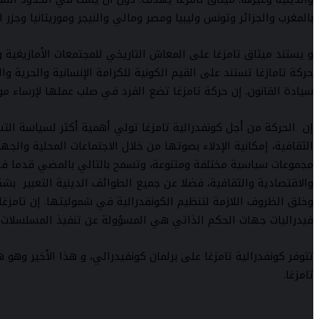
بالمغرب والجزائر وتونس وليبيا ومصر ومالي والنيجر وموريتانيا وجزر 
و يستند ميثاق تامزغا على المعاش التاريخي للمجتمعات الأمازيغية 
حركة تامازغا تستند على القيم الكونية للكرامة الإنسانية والحرية و
سيادة القانون. إن حركة تامزغا تضع الفرد في صلب عملها لإرساء موا
إن الحركة من أجل كونفدرالية تامزغا تولي أهمية أكثر لسياسة التس
الثقافية، إمكانية الإدلاء بصوتها من خلال الاجتماعات المحلية وا
مجموعات سياسية مختلفة ومتنوعة، وتسمح بالتالي بالمضي قدما في
والاقتصادية والثقافية، فضلا عن جميع الطوائف الدينية التعبير بشك
وخلق الظروف اللازمة لتنظيم الكونفدرالية في شموليتها. إن تامزغا
فيدراليات جهات الحكم الذاتي هي المسؤولة عن تنفيذ المسلسلات ا
تتوفر كونفدرالية تامزغا على برلمان كونفيدرالي، و هذا الأخير وه
تامزغا.