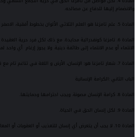
المادة 4. لكل مواطن من تامزغا الحق في حرية التجمع السلمي
والانضمام إليها للدفاع عن مصالحه.
المادة 5. علم تامزغا هو العلم الثلاثي الألوان بخطوط أفقية، الاصفر والأخضر والأزرق يتوسطه حرف تيفيناغ (ⵣ) بالأحمر.
المادة 6. تامزغا كونفدرالية محايدة. مع ذلك لكل فرد حرية ا
الانتماء أو عدم الانتماء إلى طائفة دينية. ولا يجوز إرغام أي واحد لم
المادة 7. شعار تامزغا هو: الإنسان، الأرض و اللغة في تناغم تام مع قيم المساواة والحرية والتضامن.
الباب الثاني :الكرامة الإنسانية
المادة 8. كرامة الإنسان مصونة. ويجب احترامها وحمايتها.
المادة 9. لكل إنسان الحق في الحياة.
المادة 10. لا يجب أن يتعرض أي إنسان للتعذيب أو العقوبات أو المعاملات أللإنسانية الحطة بالكرامة.