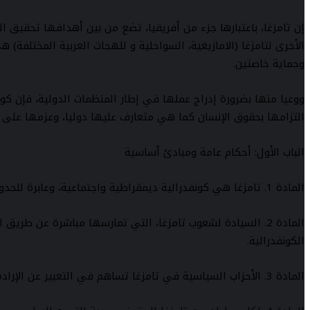
إن تامزغا، باعتبارها جزء من أفريقيا، تضع من بين أهدافها تحقيق الوحد
الأخرى لتامزغا (الامازيغية، السواحلية و للهجات العربية المختلفة
وحماية خاصتين.
ووعيا منها بضرورة إدراج عملها في إطار المنظمات الدولية، فإن كون
التزامها بحقوق الإنسان كما هي متعارف عليها دوليا، وعزمها على 
الباب الأول: أحكام عامة ومبادئ أساسية
المادة 1. تامزغا هي كونفدرالية ديمقراطية واجتماعية، وعابرة للحدود تتأسس على الحق في الحكم الذاتي للجهات.
المادة 2. السيادة لشعوب تامزغا، التي تمارسها مباشرة عن ط
الكونفدرالية.
المادة 3. الأحزاب السياسية في تامزغا تساهم في التعبير عن الإرادة السياسية لمواطني الكونفدرالية، لا يمكن أن يكون هناك الحزب الواحد في فضاء تامزغا.