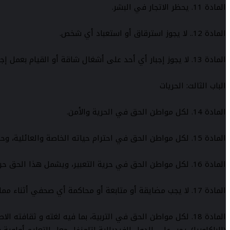
المادة 11. يحظر الاتجار في البشر.
المادة 12.. لا يجوز استرقاق أو استعباد أي شخص.
المادة 13. لا يجوز إجبار أي أحد على أشغال شاقة أو القيام بعمل إجباري ضد رغبته.
الباب الثالث: الحريات
المادة 14. لكل مواطن الحق في الحرية والأمن.
المادة 15. لكل مواطن الحق في احترام حياته الخاصة والعائلية، وحرمته المنزلية، ومراسلاته واتصالاته.
المادة 16. لكل مواطن الحق في حرية التعبير، ويشمل هذا الحق حرية الرأي وحرية تلقي أو الإدلاء بالأخبار والأفكار وتلقيها وإذاعتها دون أن يكون هناك أي تدخل من السلطات العمومية أو غيرها.
المادة 17. لا يجب مضايقة أو متابعة أو محاكمة أي صحفي أثناء ممارسة و مزاولة مهنته و يجب احترام وحماية حرية الإعلام وتعدديته.
المادة 18. لكل مواطن الحق في التربية، بما فيه لغته و ثقاف
(الباكلوريا). يجب على الدول الفيدرالية لتامزغا جعل التعليم أولوية