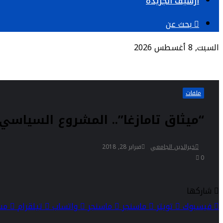
أرشيف الجريدة
بحث عن
السبت, 8 أغسطس 2026
ملفات
“ميثاق تامازغا”.. المشروع السياسي 
خيرالدين الجامعي
فبراير 28, 2018
0
شاركها
فيسبوك
تويتر
ماسنجر
ماسنجر
واتساب
تيلقرام
مشا