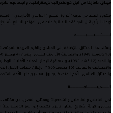
ميثاق تامازغا من أجل كونفدرالية ديمقراطية، واجتماعية عابر
لإبداء الرأي قبل الموافقة النهائية عليه في المؤتمر السابع لأمازيغ العالم المق
تـــــــــنــــــــبــــــــيــــــــــــه
يستند هذا الميثاق، بالإضافة إلى المبادئ والقيم العريقة للمجتمعات
والميثاق العالمي للأمم المتحدة (يوليوز 2000) وإعلان الأمم المتحدة بشأن حقوق الشعوب الأصلية. (13 سبتمبر 2007).
الــــــــديبــــــــــــاجــــــــــــــــــة
نحن الفاعلين والمناضلين والشخصيات وممثلي الشعوب من مختلف دول
حقوق و هوية الأمازيغ. ميثاق تامزغا يهدف إلى نشر الديمقراطية ا
والدينية وغيرها. ميثاق تامزغا يهدف؛ دون أن يشك في الحدود الس