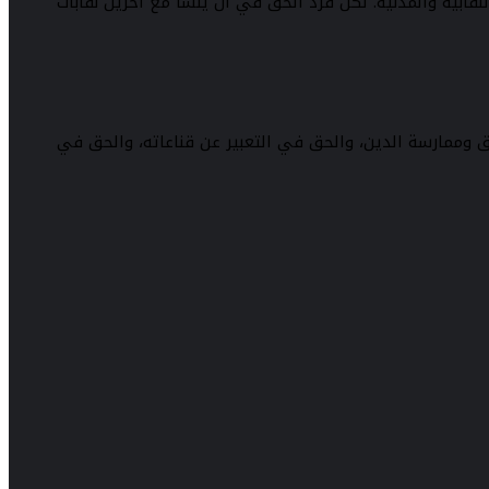
لنقابية والمدنية. لكل فرد الحق في أن ينشأ مع أخرين نقابات
تناق وممارسة الدين، والحق في التعبير عن قناعاته، والحق في