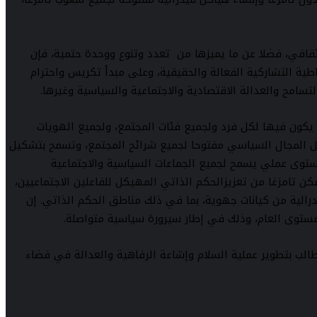
الثقافي، فضلا عن ما يميزها من تعدد وتنوع ووحدة حتمية، فإن
راطية التشاركية الفعالة والحقيقية، وعلى مبدأ تكريس واحترام
تسامح والعدالة الاقتصادية والاجتماعية والسياسية وغيرها.
ي يكون فيها لكل فرد ولجميع فئات المجتمع، ولجميع الهويات
 تجعل المجال السياسي مفتوحا لجميع شرائح المجتمع، وتسمح بتشكيل
توى عملي يسمح لجميع الجماعات السياسية والاجتماعية
كن تامزغا من تعزيزالحكم الذاتي المهيكل للفاعلين الاجتماعيين،
درالية من كيانات جهوية، بما في ذلك مناطق الحكم الذاتي. إن
مستوى العام، وذلك في إطار سيرورة سياسية متواصلة.
طالب بتطوير عملية السلام وإشاعة الرفاهية والعدالة في فضاء