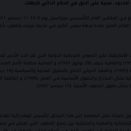
ة للحدود، مبنية على الحق في الحكم الذاتي للجهات
رر عقده بجهة سوس الكبير في مدينة تيزنيت بالمغرب ،أيام 13-14-15- ديسمبر 2013-963
 الأمازيغية، على النصوص المرجعية الدولية التي تقر الحد الأدنى لل
 تامزغا، نعلن انضمامنا إلى هذا الميثاق لتأسيس كونفدرالية تهد
لتشاركية والفعلية والحقيقية بين جميع الشعوب التي تعيش في فضاء 
ياسية الحالية؛ إلى تكريس الحق في الحكم الذاتي للجهات في كل دو