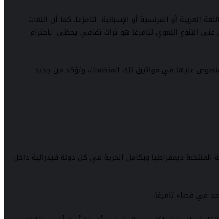
غة العربية أو الفرنسية أو الإسبانية لتامزغا. كما أن اللغات
ن غنى التنوع اللغوي لتامزغا هو تراث ثقافي يحظى باحترام
ت المنصوص عليها في مواثيق تلك المنظمات، وتؤكد من جديد
لية المنتخبة ديمقراطيا وبكامل الحرية في كل دولة فيدرالية داخل