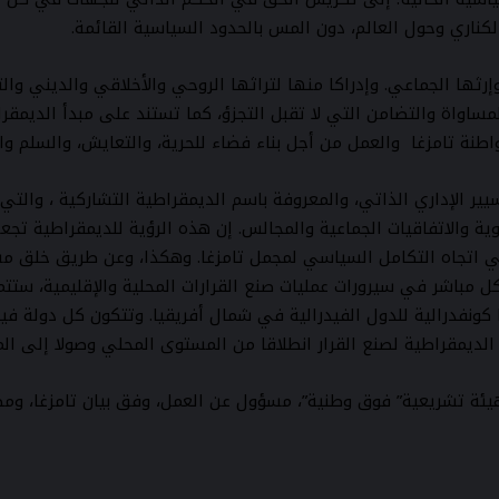
الكناري وحول العالم، دون المس بالحدود السياسية القائمة.
وإرثها الجماعي. وإدراكا منها لتراثها الروحي والأخلاقي والديني و
المساواة والتضامن التي لا تقبل التجزؤ، كما تستند على مبدأ الديمق
طنة تامزغا والعمل من أجل بناء فضاء للحرية، والتعايش، والسلم وال
يير الإداري الذاتي، والمعروفة باسم الديمقراطية التشاركية ، والت
لجهوية والاتفاقيات الجماعية والمجالس. إن هذه الرؤية للديمقراطية
 اتجاه التكامل السياسي لمجمل تامزغا. وهكذا، وعن طريق خلق مس
ل مباشر في سيرورات عمليات صنع القرارات المحلية والإقليمية، ستتم
 كونفدرالية للدول الفيدرالية في شمال أفريقيا. وتتكون كل دولة في
لديمقراطية لصنع القرار انطلاقا من المستوى المحلي وصولا إلى ال
و هيئة تشريعية” فوق وطنية”، مسؤول عن العمل، وفق بيان تامزغا، وم