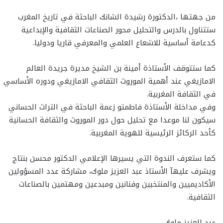
من جهتها ،الدكتورة رشيدة الشانك الباحثة في تاريخ المغرب
ستتناول بالدرس والتحليل محور الصناعات الثقافية والإبداعية
كدعامة أساسية للاشعاع العلمي والمعرفي قاريا ودوليا.
كما ستتوقف الأستاذة أمينة بن الشيخ مديرة جريدة العالم
الامازيغي عند أهمية الموروث الثقافي الامازيغي ودوره الأساسي
في الثقافة المغربية.
وفي مداخلة الأستاذة فاطمتو زعمة الباحثة في التراث الحساني
سيكون لنا موعدا مع تحليل حول دور الموروث والثقافة الحسانية
كأحد الركائز الرئيسية للهوية المغربية.
كما ستعرف الندوة التي يسيرها الإعلامي الدكتور محسن بنتاج
ويشرف عليهآ الأستاذ عبد العزيز ملوك، مشاركة عدد المسؤولين
الأكاديميين والمنتخبين وفنانين ومبدعين ومهتمين بالصناعات
الثقافية.
عبد العزيز ملوك