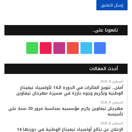
تابعونا على..
ف
ت
ي
ا
T
و
ي
و
و
ن
i
ا
أحدث المقالات
س
ي
ت
س
k
ت
ب
ت
ي
ت
T
س
أغسطس 8, 2026
أملن.. تتويج الفائزات في الدورة الـ14 لأولمبياد تيفيناغ
الوطنية وتكريم وجوه بارزة في مسيرة مهرجان تيفاوين
و
ر
و
ق
o
ا
أغسطس 8, 2026
ك
ب
ر
k
ب
مهرجان تيفاوين يكرم مؤسسيه بمناسبة مرور 20 سنة على
تأسيسه
ا
أغسطس 8, 2026
م
الإعلان عن نتائج أولمبياد تيفيناغ الوطنية في دورتها 14