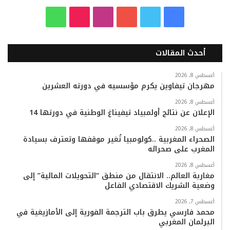
ف
ت
ي
ا
T
و
ي
و
و
ن
i
ا
أحدث المقالات
س
ي
ت
س
k
ت
ب
ت
ي
ت
T
س
أغسطس 8, 2026
مهرجان تيفاوين يكرم مؤسسيه في دورته العشرين
و
ر
و
ق
o
ا
أغسطس 8, 2026
الإعلان عن نتائج أولمبياد تيفيناغ الوطنية في دورتها 14
ك
ب
ر
k
ب
أغسطس 8, 2026
ا
الصحراء المغربية ..كولومبيا تُغير موقفها وتعترف بسيادة
المغرب على صحرائه
م
أغسطس 8, 2026
مغاربة العالم.. الانتقال من منطق “التحويلات المالية” إلى
وضعية الشريك الاقتصادي الفاعل
أغسطس 7, 2026
محمد فارسي يطرق باب الترجمة الفورية إلى الأمازيغية في
البرلمان المغربي