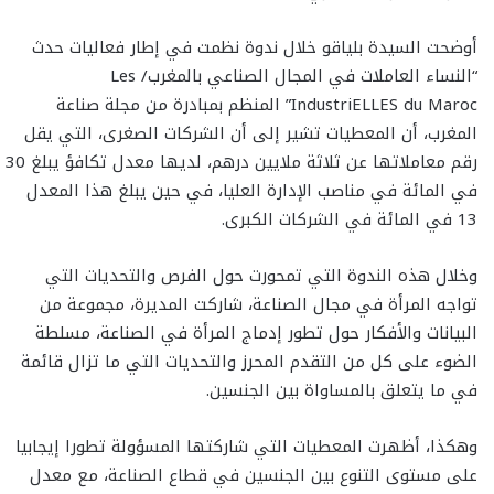
أوضحت السيدة بلياقو خلال ندوة نظمت في إطار فعاليات حدث
“النساء العاملات في المجال الصناعي بالمغرب/ Les
IndustriELLES du Maroc” المنظم بمبادرة من مجلة صناعة
المغرب، أن المعطيات تشير إلى أن الشركات الصغرى، التي يقل
رقم معاملاتها عن ثلاثة ملايين درهم، لديها معدل تكافؤ يبلغ 30
في المائة في مناصب الإدارة العليا، في حين يبلغ هذا المعدل
13 في المائة في الشركات الكبرى.
وخلال هذه الندوة التي تمحورت حول الفرص والتحديات التي
تواجه المرأة في مجال الصناعة، شاركت المديرة، مجموعة من
البيانات والأفكار حول تطور إدماج المرأة في الصناعة، مسلطة
الضوء على كل من التقدم المحرز والتحديات التي ما تزال قائمة
في ما يتعلق بالمساواة بين الجنسين.
وهكذا، أظهرت المعطيات التي شاركتها المسؤولة تطورا إيجابيا
على مستوى التنوع بين الجنسين في قطاع الصناعة، مع معدل