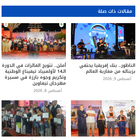
مقالات ذات صلة
الناظور.. بنك إفريقيا يحتفي
أملن.. تتويج الفائزات في الدورة
بزبنائه من مغاربة العالم
الـ14 لأولمبياد تيفيناغ الوطنية
وتكريم وجوه بارزة في مسيرة
أغسطس 9, 2026
مهرجان تيفاوين
أغسطس 8, 2026