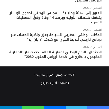
البرلمان المغربي
أغسطس 7, 2026
العبور إلى سبتة ومليلية.. المجلس الوطني لحقوق الإنسان
يكشف خلاصاته الأولية ويرصد 14 وفاة وفق المعطيات
المغربية
أغسطس 7, 2026
المكتب الوطني المغربي للسياحة يعزز جاذبية الجهات عبر
برنامج تاريخي للربط الجوي مع شركة “رايان إير”
أغسطس 7, 2026
الاحتفال باليوم الوطني لمغاربة العالم تحت شعار “المغاربة
المقيمون بالخارج في خدمة أوراش المغرب 2030”
© 2026، جميع الحقوق محفوظة
تصميم :
أمازيغ ديزاين
فيسبوك
تويتر
يوتيوب
انستقرام
TikTok
واتساب