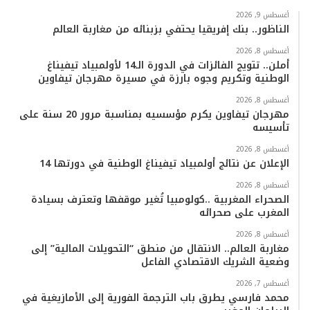
ب
ت
ي
ت
T
س
أغسطس 9, 2026
الناظور.. بنك إفريقيا يحتفي بزبنائه من مغاربة العالم
و
ر
و
ق
o
ا
أغسطس 8, 2026
أملن.. تتويج الفائزات في الدورة الـ14 لأولمبياد تيفيناغ
ك
ب
ر
k
ب
الوطنية وتكريم وجوه بارزة في مسيرة مهرجان تيفاوين
ا
أغسطس 8, 2026
مهرجان تيفاوين يكرم مؤسسيه بمناسبة مرور 20 سنة على
تأسيسه
م
أغسطس 8, 2026
الإعلان عن نتائج أولمبياد تيفيناغ الوطنية في دورتها 14
أغسطس 8, 2026
الصحراء المغربية ..كولومبيا تُغير موقفها وتعترف بسيادة
المغرب على صحرائه
أغسطس 8, 2026
مغاربة العالم.. الانتقال من منطق “التحويلات المالية” إلى
وضعية الشريك الاقتصادي الفاعل
أغسطس 7, 2026
محمد فارسي يطرق باب الترجمة الفورية إلى الأمازيغية في