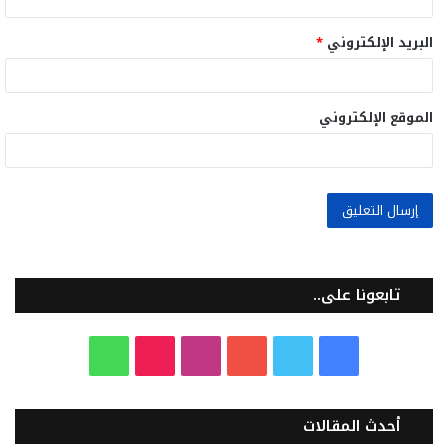
البريد الإلكتروني
*
الموقع الإلكتروني
تابعونا على..
ف
ت
ي
ا
T
و
ي
و
و
ن
i
ا
أحدث المقالات
س
ي
ت
س
k
ت