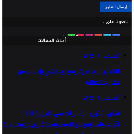
تابعونا على..
فيسبوك
تويتر
يوتيوب
انستقرام
TikTok
واتساب
أحدث المقالات
أغسطس 9, 2026
الناظور.. بنك إفريقيا يحتفي بزبنائه من
مغاربة العالم
أغسطس 8, 2026
أملن.. تتويج الفائزات في الدورة الـ14
لأولمبياد تيفيناغ الوطنية وتكريم وجوه بارزة