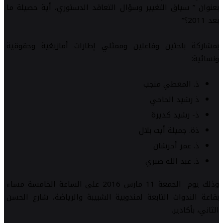
بعنوان ” سياق التغيير وسؤال التعاقد الدستوري، أية حصيلة ما
بعد 2011؟”
بمشاركة باحثين وفاعلين وممثلي إطارات أمازيغية وحقوقية
ونسائية:
ذ. المعطي منجب
ذ رشيد الحاحي
ذ- رشيد كديرة
ذة. جميلة أيت بلال
ذ. عمر أحرشان
ذ. عبد الله صبري
وذلك يوم الجمعة 11 مارس 2016 على الساعة الخامسة مساء
بقاعة الندوات التابعة لمندوبية الشبيبة والرياضة، شارع الحسن
الثاني، بأكادير.