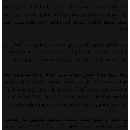
مرت منذ أسبوعين خمس سنوات على حراك التغيير الذي عرفته
دول شمال إفريقيا وعبرت عنه حركة 20 فبراير بالمغرب، حيث رفع
شباب الحركة والقوى التواقة إلى التغيير وبروز مغرب جديد مند
2011.
وقد أفضى سياق التغيير إلى مراجعة الدستور بعد أشهر من
الحراك الاحتجاجي والتدافع السياسي والنقاش الدستوري وصولا
إلى التعاقد الذي تجلى في الوثيقة الدستورية ليوليوز 2011.
وبعد مرور قرابة خمس سنوات على الحراك والتعاقد، وعلى بعد
حوالي خمسة شهور من نهاية الولاية التشريعية والحكومية
الحالية، تطرح بإلحاح أسئلة الحصيلة والإخفاق، والتزامات الدولة
والحكومة والتعاقد المؤطر بمقتضيات دستور 2011، وما يترتب عن
ذلك على مستوى الحياة الديمقراطية والحقوقية والاجتماعية.
بناء على ما سبق تنظم منظمة تاماينوت بتنسيق مع التنسيق
الوطني الأمازيغي ومركز الجنوب للدراسات والأبحاث، ندوة وطنية