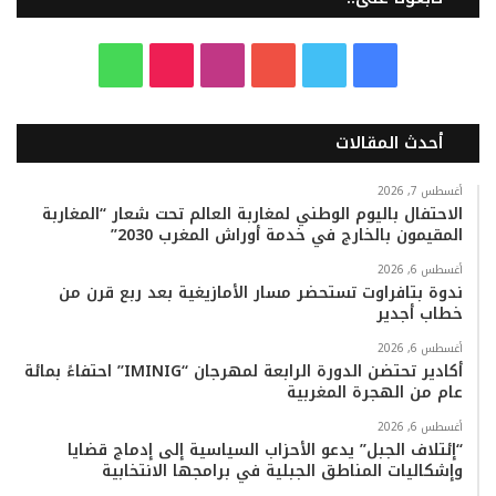
ف
ت
ي
ا
T
و
ي
و
و
ن
i
ا
أحدث المقالات
س
ي
ت
س
k
ت
ب
ت
ي
ت
T
س
أغسطس 7, 2026
الاحتفال باليوم الوطني لمغاربة العالم تحت شعار “المغاربة
المقيمون بالخارج في خدمة أوراش المغرب 2030”
و
ر
و
ق
o
ا
أغسطس 6, 2026
ك
ب
ر
k
ب
ندوة بتافراوت تستحضر مسار الأمازيغية بعد ربع قرن من
خطاب أجدير
ا
أغسطس 6, 2026
م
أكادير تحتضن الدورة الرابعة لمهرجان “IMINIG” احتفاءً بمائة
عام من الهجرة المغربية
أغسطس 6, 2026
“إئتلاف الجبل” يدعو الأحزاب السياسية إلى إدماج قضايا
وإشكاليات المناطق الجبلية في برامجها الانتخابية