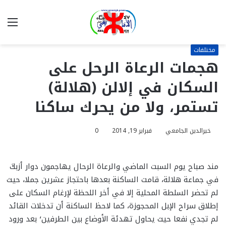
بحث
الق
عن
مختلفات
هجمات الرعاة الرحل على
السكان في إلالن (هلالة)
تستمر، ولا من يحرك ساكنا
خيرالدين الجامعي
فبراير 19, 2014
0
مند صباح يوم السبت الماضي والرعاة الرحال يهاجمون دوار أزبكَ
في جماعة هلالة، قامت الساكنة بعدها باحتجاز عشرين جملا، حيث
لم تحضر السلطة المحلية إلا في أخر اللحظة لإرغام السكان على
إطلاق سراح الإبل المحجوزة، كما لاحظ الساكنة أن تدخلات القائد
لم تجدي نفعا حيث يحاول تهدئة الأوضاع بين الطرفين٬ بعد ورود