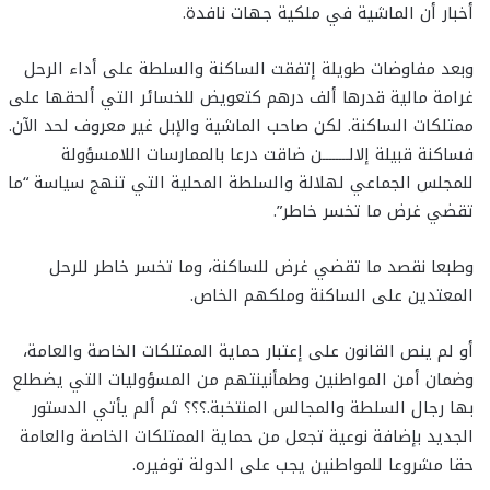
أخبار أن الماشية في ملكية جهات نافدة.
وبعد مفاوضات طويلة إتفقت الساكنة والسلطة على أداء الرحل
غرامة مالية قدرها ألف درهم كتعويض للخسائر التي ألحقها على
ممتلكات الساكنة. لكن صاحب الماشية والإبل غير معروف لحد الآن.
فساكنة قبيلة إلالــــــــن ضاقت درعا بالممارسات اللامسؤولة
للمجلس الجماعي لهلالة والسلطة المحلية التي تنهج سياسة “ما
تقضي غرض ما تخسر خاطر”.
وطبعا نقصد ما تقضي غرض للساكنة، وما تخسر خاطر للرحل
المعتدين على الساكنة وملكهم الخاص.
أو لم ينص القانون على إعتبار حماية الممتلكات الخاصة والعامة،
وضمان أمن المواطنين وطمأنينتهم من المسؤوليات التي يضطلع
بها رجال السلطة والمجالس المنتخبة.؟؟؟ ثم ألم يأتي الدستور
الجديد بإضافة نوعية تجعل من حماية الممتلكات الخاصة والعامة
حقا مشروعا للمواطنين يجب على الدولة توفيره.