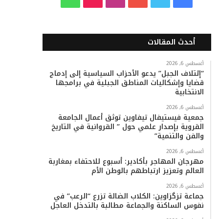
ي
و
و
ن
i
ا
س
ي
ت
س
k
ت
أحدث المقالات
ب
ت
ي
ت
T
س
أغسطس 6, 2026
“إئتلاف الجبل” يدعو الأحزاب السياسية إلى إدماج
و
ر
و
ق
o
ا
قضايا وإشكاليات المناطق الجبلية في برامجها
الانتخابية
ك
ب
ر
k
ب
أغسطس 6, 2026
ا
جمعية فيستيفال تيفاوين توثق أعمال الجامعة
القروية بإصدار علمي حول ” القروانية في التاريخ
م
والفن والتنمية”
أغسطس 6, 2026
مهرجان المهاجر بأكادير: أسبوع للاحتفاء بمغاربة
العالم وتعزيز ارتباطهم بالوطن الأم
أغسطس 6, 2026
جماعة تزگزاوين: الكلاب الضالة تزرع “الرعب” في
نفوس الساكنة والجماعة مطالبة بالتدخل العاجل