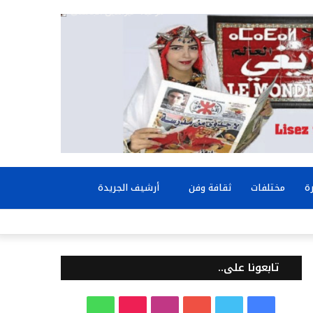
بحث
ة
مختلفات
ثقافة وفن
أرشيف الجريدة
عن
تابعونا على..
ف
ت
ي
ا
T
و