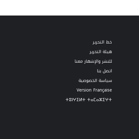
خط التحرير
هيئة التحرير
للنشر والإشهار معنا
اتصل بنا
سياسة الخصوصية
Version Française
ⵜⵓⵏⵖⵉⵍⵜ ⵜⴰⵎⴰⵣⵉⵖⵜ