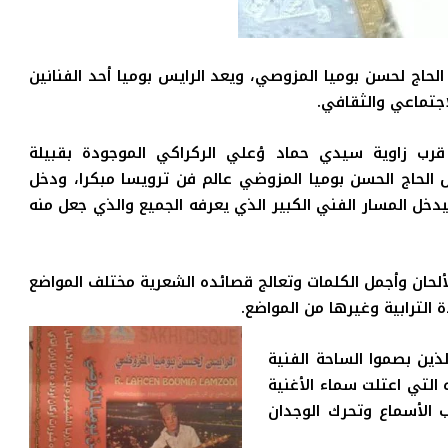
 الحاج لحسن بوميا المزوصي،
ويعد الرايس بوميا أحد الفنانين
جتماعي والثقافي.
 بدوار”ئغزر ئزكارن” قرب زاوية سيدي حماد ؤعلي الركراكي الموجودة بقبيلة
 الحاج الحسن بوميا المزوضي عالم فن ترويسا مبكرا، ودخل
ايس»، وسجل أول ألبوم له سنة 1970، وسيدخل المسار الفني الكبير الذي يعرفه الجميع والذي جعل منه
 بوميا 51 شريطا، بأعذب الألحان وأجمل الكلمات وتعالج قصائده الشعرية مختلف المواضع
 الترابية وغيرها من المواضع
.
ذين بصموا الساحة الفنية
التي اعتلت سماء الأغنية
ب الأسماع وتحرك الوجدان