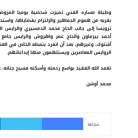
وطيلة مساره الفني تميزت شخصية بوميا المزوض
بقربه من هموم الجماهير والإلتزام بقضاياها، واست
ترويسا إلى جانب الحاج محمد الدمسيري والرايس الح
أحمد بيزماون والحاج عمر واهروش والرايس جامع 
أشتوك، وغيرهم، بعد أن انفرد بنمطه الخاص في الغن
الروايس المعاصرين ويستلهمون منها إبداعاتهم.
تغمد الله الفقيد بواسع رحمته وأسكنه فسيح جنانه، وإنا
محمد أوشن
فيسبوك
تو
شاركها