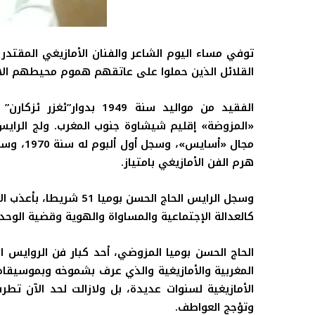
توفي مساء اليوم الشاعر والفنان الأمازيغي المقتدر
القلائل الذين حملوا على عاتقهم هموم محيطهم الا
الفقيد من مواليد سنة 1949
«المزوضة» إقليم شيشاوة جنوب المغرب. ولج الرايس
مجال «أس
هرم الفن الأمازيغي بامتياز
.
وسجل الرايس الحاج الحسن
كالعدالة الإجتماعية والمساواة والهوية وقضية الوحدة
الحاج الحسن بوميا المزوضي، أحد كبار فن الروايس ال
المغربية والأمازيغية والذي عرف بشموخه وبموسيقاه 
الأمازيغية لسنوات عديدة، بل ولازالت لحد الآن تطر
وتؤجج العواطف.