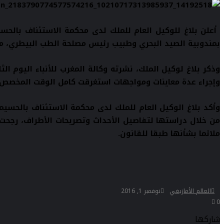
بمندوبية الصيد البحري وطبيب رئيس مصلحة الطب البيطري، من
وإجراء عدة معاينات ومواجهات استغرقت كامل الوقت المخصص قا
وأكد بلاغ الوكيل العام للملك لدى محكمة الاستئناف بالحسيم
من خلال دراستها لتفاصيل الأحداث وتصريحات الأطراف، رجحت 
ملائما بشأنها طبقا للقانون
.
العالم الأمازيغي
نوفمبر 1, 2016
0
شاركها