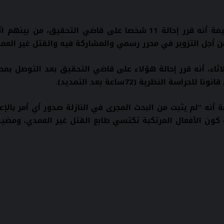
أعلن بلاغ للوكيل العام للملك لدى محكمة الاستئناف بالحسيمة أنه قرر
 أجل التزوير في محرر رسمي والمشاركة فيه والقتل غير العم
نونا للحراسة النظرية (
72
ساعة بعد التمديد
).
ة أنه
“
لم يثبت من البحث المجرى في النازلة صدور أي أمر بالإع
كون الأفعال المرتكبة تكتسي طابع القتل غير العمدي، ومضيفا