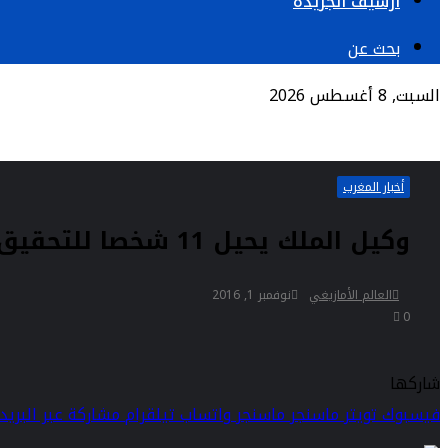
أرشيف الجريدة
بحث عن
السبت, 8 أغسطس 2026
أخبار المغرب
وكيل الملك يحيل 11 شخصا للتحقيق ويعتبر موت محسن فكري “قتلا غير متعمد”
العالم الأمازيغي
نوفمبر 1, 2016
0
شاركها
فيسبوك
تويتر
ماسنجر
ماسنجر
واتساب
تيلقرام
مشاركة عبر البريد