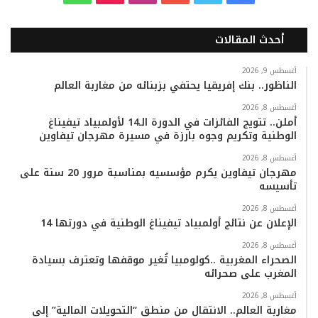
ي
و
و
ن
i
ا
أحدث المقالات
س
ي
ت
س
k
ت
ب
ت
ي
ت
T
س
أغسطس 9, 2026
الناظور.. بنك إفريقيا يحتفي بزبنائه من مغاربة العالم
و
ر
و
ق
o
ا
أغسطس 8, 2026
أملن.. تتويج الفائزات في الدورة الـ14 لأولمبياد تيفيناغ
ك
ب
ر
k
ب
الوطنية وتكريم وجوه بارزة في مسيرة مهرجان تيفاوين
ا
أغسطس 8, 2026
مهرجان تيفاوين يكرم مؤسسيه بمناسبة مرور 20 سنة على
تأسيسه
م
أغسطس 8, 2026
الإعلان عن نتائج أولمبياد تيفيناغ الوطنية في دورتها 14
أغسطس 8, 2026
الصحراء المغربية ..كولومبيا تُغير موقفها وتعترف بسيادة
المغرب على صحرائه
أغسطس 8, 2026
مغاربة العالم.. الانتقال من منطق “التحويلات المالية” إلى