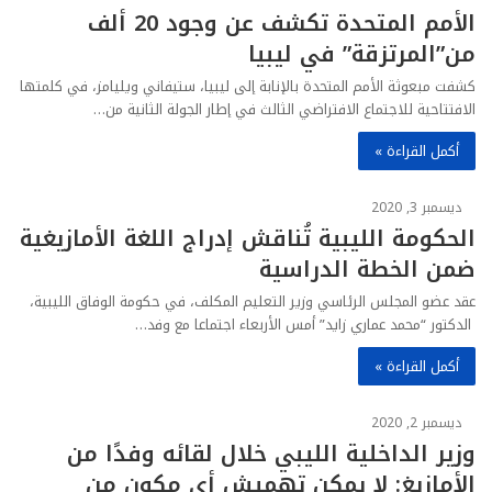
الأمم المتحدة تكشف عن وجود 20 ألف
من”المرتزقة” في ليبيا
كشفت مبعوثة الأمم المتحدة بالإنابة إلى ليبيا، ستيفاني ويليامز، في كلمتها
الافتتاحية للاجتماع الافتراضي الثالث في إطار الجولة الثانية من…
أكمل القراءة »
ديسمبر 3, 2020
الحكومة الليبية تُناقش إدراج اللغة الأمازيغية
ضمن الخطة الدراسية
عقد عضو المجلس الرئاسي وزير التعليم المكلف، في حكومة الوفاق الليبية،
الدكتور “محمد عماري زايد” أمس الأربعاء اجتماعا مع وفد…
أكمل القراءة »
ديسمبر 2, 2020
وزير الداخلية الليبي خلال لقائه وفدًا من
الأمازيغ: لا يمكن تهميش أي مكون من