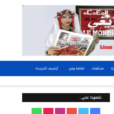
بحث
ة
مختلفات
ثقافة وفن
أرشيف الجريدة
عن
تابعونا على..
ف
ت
ي
ا
T
و