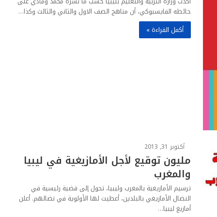
أكدت وزارة التربية والتعليم بليبيا حسب ما نشره محمد ؤمادي على
حائطه الفايسبوكي، أن مناهج الصف الاول والثاني والثالث وكذا…
أكمل القراءة »
أكتوبر 31, 2013
مليون توقيع لأجل الأمازيغية في ليبيا
والمغرب
ترسيم الأمازيغية بالمغرب وليبيا، تحول إلى قضية رئيسية في
النضال الأمازيغي بالبلدين، أعطيت لها الأولوية في نضالهم. أعلن
أمازيغ ليبيا…