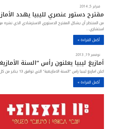
فبراير 5, 2014
مقترح دستور عنصري لليبيا يهدد الأمازي
من المنتظر أن يشكل المقترح الدستوري الاسترشادي الذي نشره مؤخ
استشاري…
أكمل القراءة »
نوفمبر 19, 2013
أمازيغ ليبيا يعلنون رأس “السنة الأمازي
اعلن امازيغ ليبيا راس "السنة الامازيغية" التي توافق 13 يناير من كل عام عطلة رسمية في مختلف المدن الناطقة بالامازيغية…
أكمل القراءة »