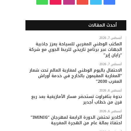
ي
و
و
ن
i
ا
س
ي
ت
س
k
ت
أحدث المقالات
ب
ت
ي
ت
T
س
أغسطس 7, 2026
المكتب الوطني المغربي للسياحة يعزز جاذبية
و
ر
و
ق
o
ا
الجهات عبر برنامج تاريخي للربط الجوي مع شركة
“رايان إير”
ك
ب
ر
k
ب
أغسطس 7, 2026
ا
الاحتفال باليوم الوطني لمغاربة العالم تحت شعار
“المغاربة المقيمون بالخارج في خدمة أوراش
م
المغرب 2030”
أغسطس 6, 2026
ندوة بتافراوت تستحضر مسار الأمازيغية بعد ربع
قرن من خطاب أجدير
أغسطس 6, 2026
أكادير تحتضن الدورة الرابعة لمهرجان “IMINIG”
احتفاءً بمائة عام من الهجرة المغربية