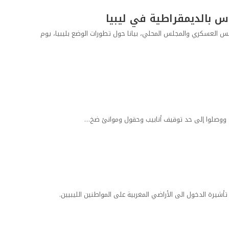
س بالديمقراطية في ليبيا
ﻤﺠﻠﺲ ﺍﻟﻌﺴﻜﺮﻱ ﻭﺍﻟﻤﺠﻠﺲ ﺍﻟﻤﺤﻠﻲ، بيانا حول تطورات الوضع بليبيا، يوم
ا، ووصلوا إلى حد توقيف أنابيب وحقول وموانئ ضخ…