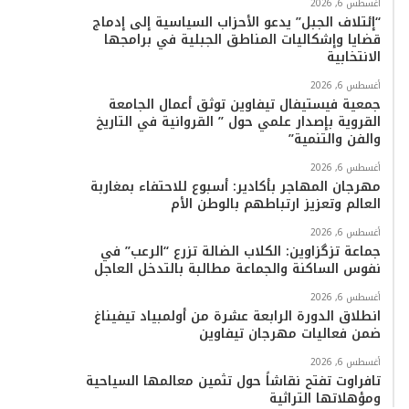
أغسطس 6, 2026
“إئتلاف الجبل” يدعو الأحزاب السياسية إلى إدماج
قضايا وإشكاليات المناطق الجبلية في برامجها
الانتخابية
أغسطس 6, 2026
جمعية فيستيفال تيفاوين توثق أعمال الجامعة
القروية بإصدار علمي حول ” القروانية في التاريخ
والفن والتنمية”
أغسطس 6, 2026
مهرجان المهاجر بأكادير: أسبوع للاحتفاء بمغاربة
العالم وتعزيز ارتباطهم بالوطن الأم
أغسطس 6, 2026
جماعة تزگزاوين: الكلاب الضالة تزرع “الرعب” في
نفوس الساكنة والجماعة مطالبة بالتدخل العاجل
أغسطس 6, 2026
انطلاق الدورة الرابعة عشرة من أولمبياد تيفيناغ
ضمن فعاليات مهرجان تيفاوين
أغسطس 6, 2026
تافراوت تفتح نقاشاً حول تثمين معالمها السياحية
ومؤهلاتها التراثية