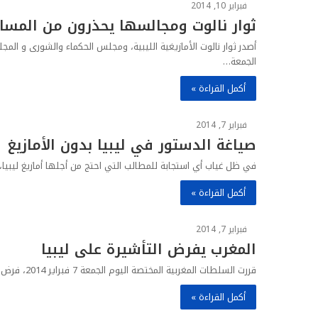
فبراير 10, 2014
ﺛﻮﺍﺭ ﻧﺎﻟﻮﺕ ﻭمجالسها يحذرون من المسا
أصدر ﺛﻮﺍﺭ ﻧﺎﻟﻮﺕ الأمازيغية الليبية، ﻭﻣﺠﻠﺲ ﺍﻟﺤﻜﻤﺎﺀ ﻭﺍﻟﺸﻮﺭﻯ ﻭ ﺍﻟ
الجمعة…
أكمل القراءة »
فبراير 7, 2014
صياغة الدستور في ليبيا بدون الأمازيغ
في ظل غياب أي استجابة للمطالب التي احتج من أجلها أمازيغ ليبي
أكمل القراءة »
فبراير 7, 2014
المغرب يفرض التأشيرة على ليبيا
قررت السلطات المغربية المختصة اليوم الجمعة 7 فبراير 2014، فرض تأشيرة الدخول الى الأراضي المغربية على المواطنين الليبيين.
أكمل القراءة »