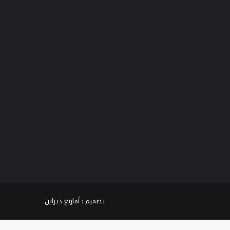
فيسبوك
تويتر
يوتيوب
انستقرام
TikTok
واتساب
تصميم :
أمازيغ ديزاين