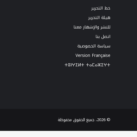
خط التحرير
هيئة التحرير
للنشر والإشهار معنا
اتصل بنا
سياسة الخصوصية
Version Française
ⵜⵓⵏⵖⵉⵍⵜ ⵜⴰⵎⴰⵣⵉⵖⵜ
© 2026، جميع الحقوق محفوظة