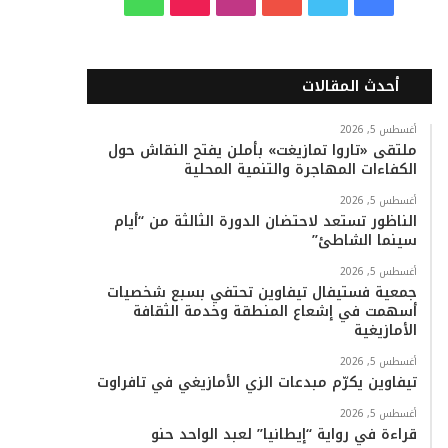
ي
و
و
ن
i
ا
س
ي
ت
س
k
ت
أحدث المقالات
ب
ت
ي
ت
T
س
أغسطس 5, 2026
ملتقى «تاروا تمازيغت» بأملن يفتح النقاش حول
و
ر
و
ق
o
ا
الكفاءات المهاجرة والتنمية المحلية
ك
ب
ر
k
ب
أغسطس 5, 2026
الناظور تستعد لاحتضان الدورة الثالثة من “أيام
ا
سينما الشاطئ”
م
أغسطس 5, 2026
جمعية فستيفال تيفاوين تحتفي بسبع شخصيات
أسهمت في إشعاع المنطقة وخدمة الثقافة
الأمازيغية
أغسطس 5, 2026
تيفاوين يكرّم مبدعات الزي الأمازيغي في تافراوت
أغسطس 5, 2026
قراءة في رواية “إيطانيا” لعبد الواحد حنو