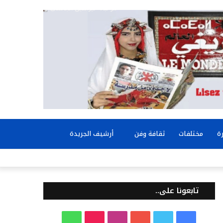
بحث
ة
مختلفات
ثقافة وفن
أرشيف الجريدة
عن
تابعونا على..
ف
ت
ي
ا
T
و