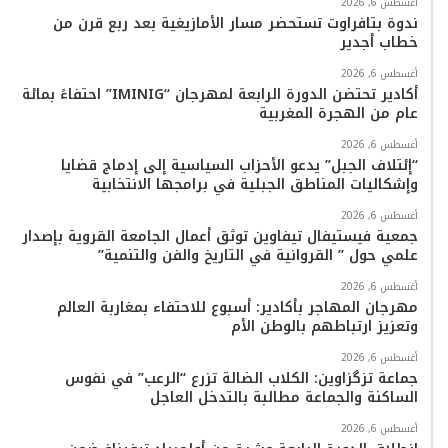
أغسطس 6, 2026
ك
ب
ر
k
ب
ندوة بتافراوت تستحضر مسار الأمازيغية بعد ربع قرن من
خطاب أجدير
ا
أغسطس 6, 2026
م
أكادير تحتضن الدورة الرابعة لمهرجان “IMINIG” احتفاءً بمائة
عام من الهجرة المغربية
أغسطس 6, 2026
“إئتلاف الجبل” يدعو الأحزاب السياسية إلى إدماج قضايا
وإشكاليات المناطق الجبلية في برامجها الانتخابية
أغسطس 6, 2026
جمعية فيستيفال تيفاوين توثق أعمال الجامعة القروية بإصدار
علمي حول ” القروانية في التاريخ والفن والتنمية”
أغسطس 6, 2026
مهرجان المهاجر بأكادير: أسبوع للاحتفاء بمغاربة العالم
وتعزيز ارتباطهم بالوطن الأم
أغسطس 6, 2026
جماعة تزگزاوين: الكلاب الضالة تزرع “الرعب” في نفوس
الساكنة والجماعة مطالبة بالتدخل العاجل
أغسطس 6, 2026