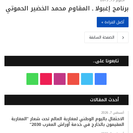
برنامج إغبولا ـ المقاوم محمد الخضير الحموتي
أكمل القراءة »
الصفحة السابقة
تابعونا على..
ف
ت
ي
ا
T
و
ي
و
و
ن
i
ا
أحدث المقالات
س
ي
ت
س
k
ت
ب
ت
ي
ت
T
س
أغسطس 7, 2026
الاحتفال باليوم الوطني لمغاربة العالم تحت شعار “المغاربة
المقيمون بالخارج في خدمة أوراش المغرب 2030”
و
ر
و
ق
o
ا