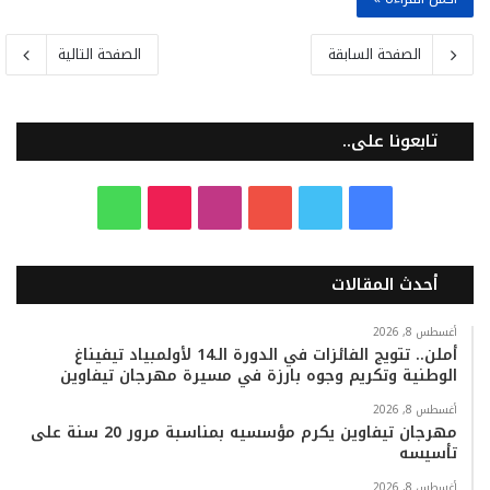
الصفحة السابقة
الصفحة التالية
تابعونا على..
ف
ت
ي
ا
T
و
ي
و
و
ن
i
ا
أحدث المقالات
س
ي
ت
س
k
ت
ب
ت
ي
ت
T
س
أغسطس 8, 2026
أملن.. تتويج الفائزات في الدورة الـ14 لأولمبياد تيفيناغ
الوطنية وتكريم وجوه بارزة في مسيرة مهرجان تيفاوين
و
ر
و
ق
o
ا
أغسطس 8, 2026
ك
ب
ر
k
ب
مهرجان تيفاوين يكرم مؤسسيه بمناسبة مرور 20 سنة على
تأسيسه
ا
أغسطس 8, 2026