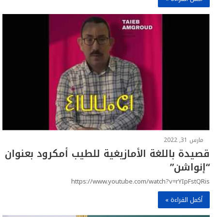
مارس 31, 2022
قصيدة باللغة الأمازيغية للطيب أمكرود بعنوان
“إنواشن”
https://www.youtube.com/watch?v=rYIpFstQRis
أكمل القراءة »