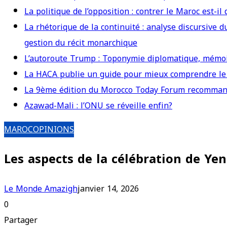
La politique de l’opposition : contrer le Maroc est-il
La rhétorique de la continuité : analyse discursive
gestion du récit monarchique
L’autoroute Trump : Toponymie diplomatique, mémoi
La HACA publie un guide pour mieux comprendre le 
La 9ème édition du Morocco Today Forum recommand
Azawad-Mali : l’ONU se réveille enfin?
MAROC
OPINIONS
Les aspects de la célébration de Ye
Le Monde Amazigh
janvier 14, 2026
0
Partager