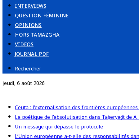
INTERVIEWS
QUESTION FÉMININE
OPINIONS
HORS TAMAZGHA
VIDEOS
JOURNAL PDF
Rechercher
jeudi, 6 août 2026
Breaking News
Ceuta : l’externalisation des frontières européennes
La poétique de l’absolutisation dans Taḥeryaḍt de A.
Un message qui dépasse le protocole
L’Union européenne a-t-elle des responsabilités dan