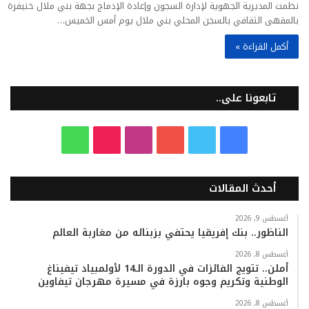
نظمت المديرية الجهوية لإدارة السجون وإعادة الإدماج بجهة بني ملال خنيفرة
بالمقهى الثقافي بالسجن المحلي بني ملال يوم أمس الخميس…
أكمل القراءة »
تابعونا على..
ف
ت
ي
ا
T
و
ي
و
و
ن
i
ا
أحدث المقالات
س
ي
ت
س
k
ت
ب
ت
ي
ت
T
س
أغسطس 9, 2026
الناظور.. بنك إفريقيا يحتفي بزبنائه من مغاربة العالم
و
ر
و
ق
o
ا
أغسطس 8, 2026
أملن.. تتويج الفائزات في الدورة الـ14 لأولمبياد تيفيناغ
ك
ب
ر
k
ب
الوطنية وتكريم وجوه بارزة في مسيرة مهرجان تيفاوين
ا
أغسطس 8, 2026