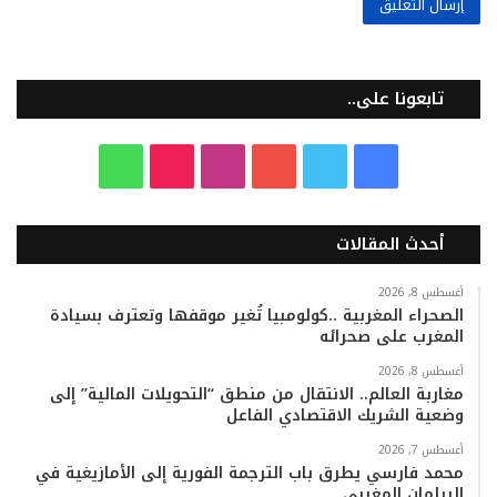
تابعونا على..
ف
ت
ي
ا
T
و
ي
و
و
ن
i
ا
أحدث المقالات
س
ي
ت
س
k
ت
ب
ت
ي
ت
T
س
أغسطس 8, 2026
الصحراء المغربية ..كولومبيا تُغير موقفها وتعترف بسيادة
المغرب على صحرائه
و
ر
و
ق
o
ا
أغسطس 8, 2026
ك
ب
ر
k
ب
مغاربة العالم.. الانتقال من منطق “التحويلات المالية” إلى
وضعية الشريك الاقتصادي الفاعل
ا
أغسطس 7, 2026
م
محمد فارسي يطرق باب الترجمة الفورية إلى الأمازيغية في
البرلمان المغربي