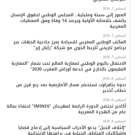
أغسطس 7, 2026
العبور إلى سبتة ومليلية.. المجلس الوطني لحقوق الإنسان
يكشف خلاصاته الأولية ويرصد 14 وفاة وفق المعطيات
المغربية
أغسطس 7, 2026
المكتب الوطني المغربي للسياحة يعزز جاذبية الجهات عبر
برنامج تاريخي للربط الجوي مع شركة “رايان إير”
أغسطس 7, 2026
الاحتفال باليوم الوطني لمغاربة العالم تحت شعار “المغاربة
المقيمون بالخارج في خدمة أوراش المغرب 2030”
أغسطس 6, 2026
ندوة بتافراوت تستحضر مسار الأمازيغية بعد ربع قرن من
خطاب أجدير
أغسطس 6, 2026
أكادير تحتضن الدورة الرابعة لمهرجان “IMINIG” احتفاءً بمائة
عام من الهجرة المغربية
أغسطس 6, 2026
“إئتلاف الجبل” يدعو الأحزاب السياسية إلى إدماج قضايا
وإشكاليات المناطق الجبلية في برامجها الانتخابية