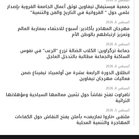
أغسطس 6, 2026
جمعية فيستيفال تيفاوين توثق أعمال الجامعة القروية بإصدار
علمي حول ” القروانية في التاريخ والفن والتنمية”
أغسطس 6, 2026
مهرجان المهاجر بأكادير: أسبوع للاحتفاء بمغاربة العالم
وتعزيز ارتباطهم بالوطن الأم
أغسطس 6, 2026
جماعة تزگزاوين: الكلاب الضالة تزرع “الرعب” في نفوس
الساكنة والجماعة مطالبة بالتدخل العاجل
أغسطس 6, 2026
انطلاق الدورة الرابعة عشرة من أولمبياد تيفيناغ ضمن
فعاليات مهرجان تيفاوين
أغسطس 6, 2026
تافراوت تفتح نقاشاً حول تثمين معالمها السياحية ومؤهلاتها
التراثية
أغسطس 5, 2026
ملتقى «تاروا تمازيغت» بأملن يفتح النقاش حول الكفاءات
المهاجرة والتنمية المحلية