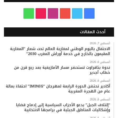
ف
ت
ي
ا
T
و
ي
و
و
ن
i
ا
أحدث المقالات
س
ي
ت
س
k
ت
ب
ت
ي
ت
T
س
أغسطس 7, 2026
الاحتفال باليوم الوطني لمغاربة العالم تحت شعار “المغاربة
المقيمون بالخارج في خدمة أوراش المغرب 2030”
و
ر
و
ق
o
ا
أغسطس 6, 2026
ك
ب
ر
k
ب
ندوة بتافراوت تستحضر مسار الأمازيغية بعد ربع قرن من
خطاب أجدير
ا
أغسطس 6, 2026
م
أكادير تحتضن الدورة الرابعة لمهرجان “IMINIG” احتفاءً بمائة
عام من الهجرة المغربية
أغسطس 6, 2026
“إئتلاف الجبل” يدعو الأحزاب السياسية إلى إدماج قضايا
وإشكاليات المناطق الجبلية في برامجها الانتخابية