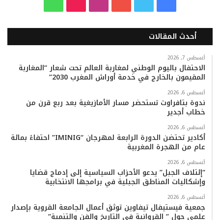
ف
ت
ي
ا
T
و
ي
و
و
ن
i
ا
أحدث المقالات
س
ي
ت
س
k
ت
ب
ت
ي
ت
T
س
أغسطس 7, 2026
الاحتفال باليوم الوطني لمغاربة العالم تحت شعار “المغاربة
المقيمون بالخارج في خدمة أوراش المغرب 2030”
و
ر
و
ق
o
ا
أغسطس 6, 2026
ك
ب
ر
k
ب
ندوة بتافراوت تستحضر مسار الأمازيغية بعد ربع قرن من
خطاب أجدير
ا
أغسطس 6, 2026
م
أكادير تحتضن الدورة الرابعة لمهرجان “IMINIG” احتفاءً بمائة
عام من الهجرة المغربية
أغسطس 6, 2026
“إئتلاف الجبل” يدعو الأحزاب السياسية إلى إدماج قضايا
وإشكاليات المناطق الجبلية في برامجها الانتخابية
أغسطس 6, 2026
جمعية فيستيفال تيفاوين توثق أعمال الجامعة القروية بإصدار
علمي حول ” القروانية في التاريخ والفن والتنمية”