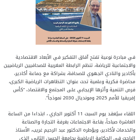
في مبادرة نوعية تفتح آفاق التفكير في الأبعاد الاقتصادية
والاجتماعية للرياضة، تنظم الرابطة المغربية للصحافيين الرياضيين
بأكادير والنادي الجهوي للصحافة، بشراكة مع جماعة أكادير،
محاضرة فكرية وعلمية تحت عنوان: التظاهرات الرياضية الكبرى،
فرص التنمية وأثرها الإيجابي على المجتمع والاقتصاد، “كأس
إفريقيا للأمم 2025 ومونديال 2030 نموذجاً”.
اللقاء سيُعقد يوم السبت 11 أكتوبر الجاري ، ابتداءا من الساعة
العاشرة صباحاً، بقاعة الاجتماعات بغرفة التجارة والصناعة
والخدمات لأكادير، ويؤطره الدكتور عبد الرحيم غريب، الأستاذ
الباحث في الحكامة الرياضية بجامعة الحسن الثاني، الذي