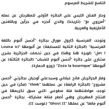
التاسع للشريط المرسوم.
وحاز الفنان الليبي على الجائزة الأولى للمهرجان عن عمله
“أمزروي نغ” (تاريخنا) والذي أنجزه في جزأين وباللغتين
الأمازيغية والعربية.
وتوجت الفرنسية كارول مورال بجائزة “أحسن ألبوم باللغة
الفرنسية” (الجائزة الثانية للمسابقة) عن ألبومها “
Louisa ici
et l
ل” (لويزة هنا وهنا) في حين تحصلت الجزائرية بشرى
مختاري على جائزة “أحسن ألبوم للشباب” (الجائزة الثالثة) عن
ألبومها “
Zozo la bourrique
” (زوزو الحمارة).
وفاز الجزائريان فاتح غيلالي وسيدعلي أوجيان بجائزتي “أحسن
مشروع” (الجائزة الرابعة) عن عملهما “
think
” (فكر) في حين
توجت مواطنتهما فلة مطوغي -التي سبق تكريمها في
افتتاح المهرجان وهي أصغر فنانة مشاركة- بجائزة “أحسن
ألبوم مانغا” عن عملها “
Ghost II
” (غوست
II
).