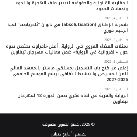
المقاربة القانونية والحقوقية لتدبير ملف الهجرة واللجوء
وتدفقات الحدود
أغسطس 4, 2026
شعرية الإطلاق (absolutisation) في ديوان “ثاحرياضت” لعبد
الرحيم فوزي
أغسطس 4, 2026
تمثلات الفضاء القروي في الرواية.. أملن-تافراوت تحتضن ندوة
حول «القروانية في الرواية» ضمن فعاليات مهرجان تيفاوين
أغسطس 3, 2026
إعلان عن فتح باب التسجيل بمسلكي ماستر بالمعهد العالي
للفن المسرحي والتنشيط الثقافي برسم الموسم الجامعي
2026-2027
أغسطس 3, 2026
الرواية والقرية في لقاء فكري ضمن الدورة 18 لمهرجان
تيفاوين
© 2026، جميع الحقوق محفوظة
تصميم :
أمازيغ ديزاين