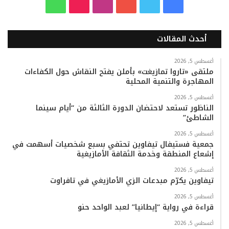
ف
ت
ي
ا
T
و
ي
و
و
ن
i
ا
أحدث المقالات
س
ي
ت
س
k
ت
ب
ت
ي
ت
T
س
أغسطس 5, 2026
ملتقى «تاروا تمازيغت» بأملن يفتح النقاش حول الكفاءات
المهاجرة والتنمية المحلية
و
ر
و
ق
o
ا
أغسطس 5, 2026
ك
ب
ر
k
ب
الناظور تستعد لاحتضان الدورة الثالثة من “أيام سينما
الشاطئ”
ا
أغسطس 5, 2026
م
جمعية فستيفال تيفاوين تحتفي بسبع شخصيات أسهمت في
إشعاع المنطقة وخدمة الثقافة الأمازيغية
أغسطس 5, 2026
تيفاوين يكرّم مبدعات الزي الأمازيغي في تافراوت
أغسطس 5, 2026
قراءة في رواية “إيطانيا” لعبد الواحد حنو
أغسطس 5, 2026