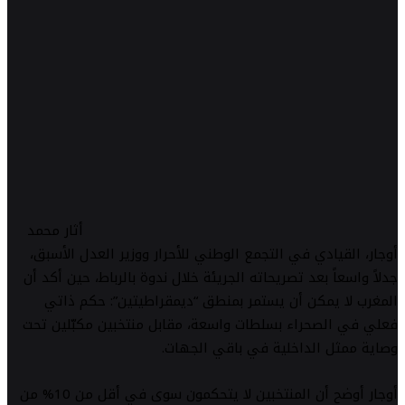
أثار محمد
أوجار، القيادي في التجمع الوطني للأحرار ووزير العدل الأسبق،
جدلاً واسعاً بعد تصريحاته الجريئة خلال ندوة بالرباط، حين أكد أن
المغرب لا يمكن أن يستمر بمنطق “ديمقراطيتين”: حكم ذاتي
فعلي في الصحراء بسلطات واسعة، مقابل منتخبين مكبّلين تحت
وصاية ممثل الداخلية في باقي الجهات.
أوجار أوضح أن المنتخبين لا يتحكمون سوى في أقل من 10% من