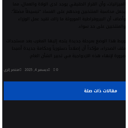
الميزانيات، وأن القرار الحقيقي يوجد لدى الولاة والعمال، مما
يجعل محاسبة المنتخبين وحدهم على الفساد “تبسيطاً مضللاً”.
وأضاف أن البيروقراطية الموروثة ما زالت تقيد عمل الوزراء
والمنتخبين على حد سواء.
وربط هذا الوضع بمرحلة جديدة يتجه إليها المغرب بعد مستجدات
ملف الصحراء، مؤكداً أن إصلاحاً دستورياً وحكامة جديدة أصبحا
ضرورة لإنهاء هذه الازدواجية في تدبير الشأن العام.
0
ديسمبر 4, 2025
منتصر إثري
مقالات ذات صلة