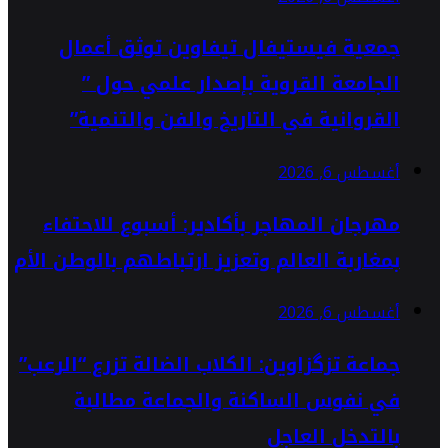
جمعية فيستيفال تيفاوين توثق أعمال
الجامعة القروية بإصدار علمي حول ”
القروانية في التاريخ والفن والتنمية”
أغسطس 6, 2026
مهرجان المهاجر بأكادير: أسبوع للاحتفاء
بمغاربة العالم وتعزيز ارتباطهم بالوطن الأم
أغسطس 6, 2026
جماعة تزگزاوين: الكلاب الضالة تزرع “الرعب”
في نفوس الساكنة والجماعة مطالبة
بالتدخل العاجل