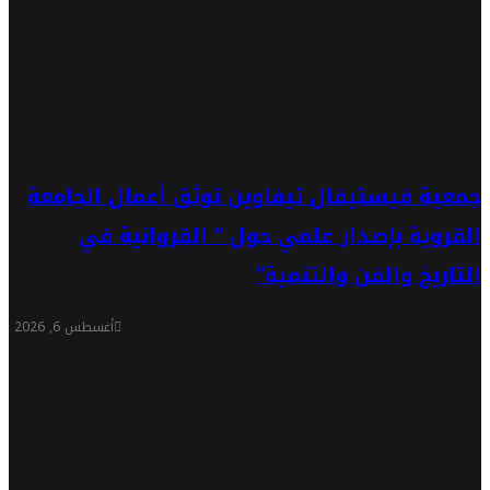
جمعية فيستيفال تيفاوين توثق أعمال الجامعة
القروية بإصدار علمي حول ” القروانية في
التاريخ والفن والتنمية”
أغسطس 6, 2026