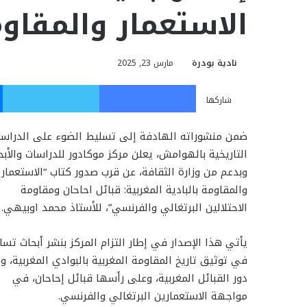
الاستعمار والمقاوم
نادية بودرة
مارس 23, 2025
فيسبوك
تويت
شاركها
ضمن منشوراته الهادفة إلى تسليط الضوء على الدراسا
التاريخية بالهوامش، يعلن مركز موكادور للدراسات والأبح
وبدعم من وزارة الثقافة، عن قرب صدور كتاب “الاستعمار
والمقاومة بالبادية المغربية: قبائل احاحان ومقاومة
الاحتلالين البرتغالي والفرنسي”، للأستاذ محمد اوبيهي.
يأتي هذا الإصدار في إطار التزام المركز بنشر أبحاث تس
في توثيق تاريخ المقاومة المغربية بالبوادي المغربية، وإب
دور القبائل المغربية، وعلى رأسها قبائل إحاحان، في
مواجهة الاستعمارين البرتغالي والفرنسي.