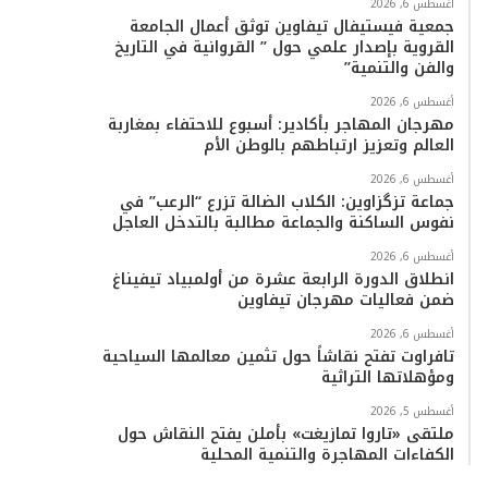
أغسطس 6, 2026
جمعية فيستيفال تيفاوين توثق أعمال الجامعة
القروية بإصدار علمي حول ” القروانية في التاريخ
والفن والتنمية”
أغسطس 6, 2026
مهرجان المهاجر بأكادير: أسبوع للاحتفاء بمغاربة
العالم وتعزيز ارتباطهم بالوطن الأم
أغسطس 6, 2026
جماعة تزگزاوين: الكلاب الضالة تزرع “الرعب” في
نفوس الساكنة والجماعة مطالبة بالتدخل العاجل
أغسطس 6, 2026
انطلاق الدورة الرابعة عشرة من أولمبياد تيفيناغ
ضمن فعاليات مهرجان تيفاوين
أغسطس 6, 2026
تافراوت تفتح نقاشاً حول تثمين معالمها السياحية
ومؤهلاتها التراثية
أغسطس 5, 2026
ملتقى «تاروا تمازيغت» بأملن يفتح النقاش حول
الكفاءات المهاجرة والتنمية المحلية