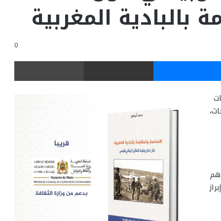
ة بالبادية المغربية
0
ر
ماسنجر
مشاركة عبر البريد
طباعة
ت
اث،
اهم
راز