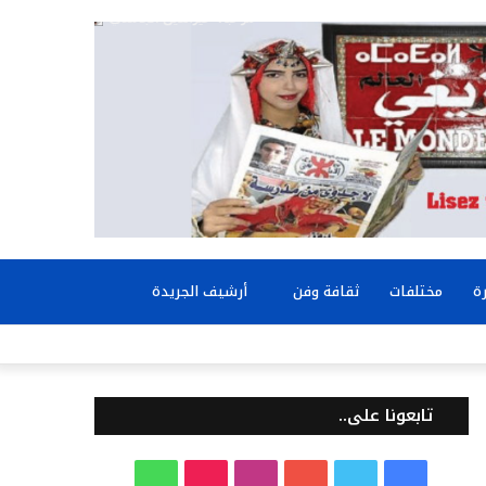
بحث
ة
مختلفات
ثقافة وفن
أرشيف الجريدة
عن
تابعونا على..
ف
ت
ي
ا
T
و