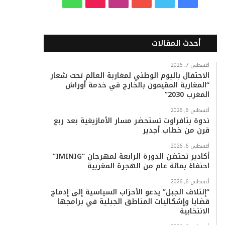
ي
و
و
ن
i
ا
س
ي
ت
س
k
ت
أحدث المقالات
ب
ت
ي
ت
T
س
أغسطس 7, 2026
الاحتفال باليوم الوطني لمغاربة العالم تحت شعار
و
ر
و
ق
o
ا
“المغاربة المقيمون بالخارج في خدمة أوراش
المغرب 2030”
ك
ب
ر
k
ب
أغسطس 6, 2026
ا
ندوة بتافراوت تستحضر مسار الأمازيغية بعد ربع
قرن من خطاب أجدير
م
أغسطس 6, 2026
أكادير تحتضن الدورة الرابعة لمهرجان “IMINIG”
احتفاءً بمائة عام من الهجرة المغربية
أغسطس 6, 2026
“إئتلاف الجبل” يدعو الأحزاب السياسية إلى إدماج
قضايا وإشكاليات المناطق الجبلية في برامجها
الانتخابية