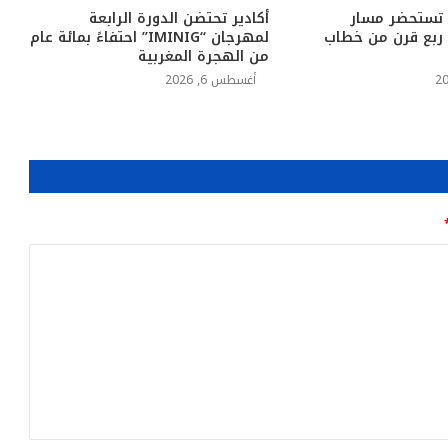
 تستحضر مسار
أكادير تحتضن الدورة الرابعة
د ربع قرن من خطاب
لمهرجان “IMINIG” احتفاءً بمائة عام
من الهجرة المغربية
أغسطس 6, 2026