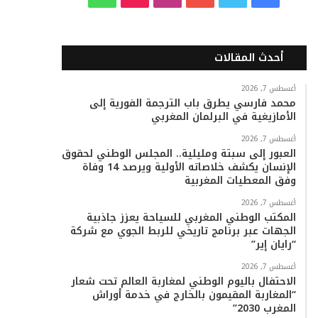
ي
و
و
ن
i
ا
س
ي
ت
س
k
ت
أحدث المقالات
ب
ت
ي
ت
T
س
أغسطس 7, 2026
محمد فارسي يطرق باب الترجمة الفورية إلى
و
ر
و
ق
o
ا
الأمازيغية في البرلمان المغربي
ك
ب
ر
k
ب
أغسطس 7, 2026
العبور إلى سبتة ومليلية.. المجلس الوطني لحقوق
ا
الإنسان يكشف خلاصاته الأولية ويرصد 14 وفاة
وفق المعطيات المغربية
م
أغسطس 7, 2026
المكتب الوطني المغربي للسياحة يعزز جاذبية
الجهات عبر برنامج تاريخي للربط الجوي مع شركة
“رايان إير”
أغسطس 7, 2026
الاحتفال باليوم الوطني لمغاربة العالم تحت شعار
“المغاربة المقيمون بالخارج في خدمة أوراش
المغرب 2030”