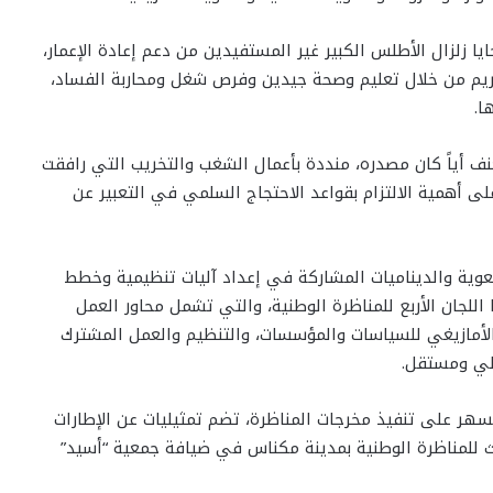
ا زلزال الأطلس الكبير غير المستفيدين من دعم إعادة الإعمار،
كريم من خلال تعليم وصحة جيدين وفرص شغل ومحاربة الفساد،
ا.
ف أياً كان مصدره، منددة بأعمال الشغب والتخريب التي رافقت
 أهمية الالتزام بقواعد الاحتجاج السلمي في التعبير عن
معوية والديناميات المشاركة في إعداد آليات تنظيمية وخطط
اللجان الأربع للمناظرة الوطنية، والتي تشمل محاور العمل
لأمازيغي للسياسات والمؤسسات، والتنظيم والعمل المشترك
لي ومستقل.
سهر على تنفيذ مخرجات المناظرة، تضم تمثيليات عن الإطارات
الث للمناظرة الوطنية بمدينة مكناس في ضيافة جمعية “أسيد”