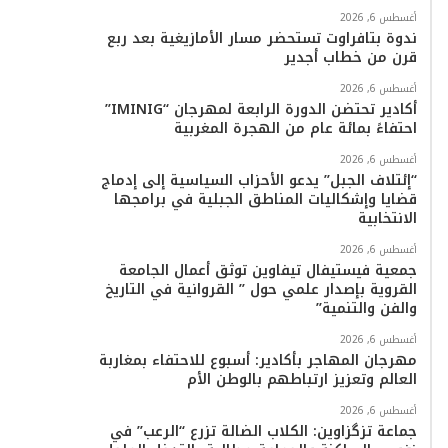
أغسطس 6, 2026
ندوة بتافراوت تستحضر مسار الأمازيغية بعد ربع
قرن من خطاب أجدير
أغسطس 6, 2026
أكادير تحتضن الدورة الرابعة لمهرجان “IMINIG”
احتفاءً بمائة عام من الهجرة المغربية
أغسطس 6, 2026
“إئتلاف الجبل” يدعو الأحزاب السياسية إلى إدماج
قضايا وإشكاليات المناطق الجبلية في برامجها
الانتخابية
أغسطس 6, 2026
جمعية فيستيفال تيفاوين توثق أعمال الجامعة
القروية بإصدار علمي حول ” القروانية في التاريخ
والفن والتنمية”
أغسطس 6, 2026
مهرجان المهاجر بأكادير: أسبوع للاحتفاء بمغاربة
العالم وتعزيز ارتباطهم بالوطن الأم
أغسطس 6, 2026
جماعة تزگزاوين: الكلاب الضالة تزرع “الرعب” في