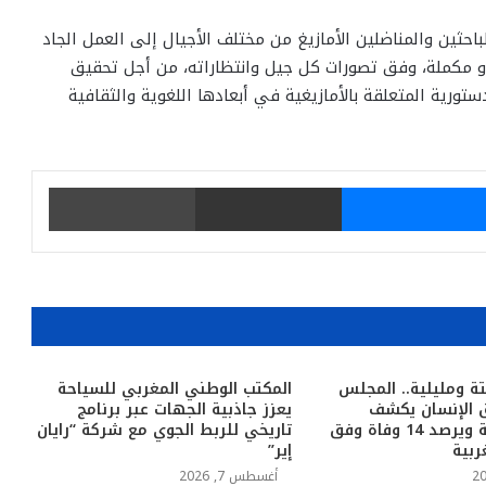
باحثين والمناضلين الأمازيغ من مختلف الأجيال إلى العمل الجاد
و مكملة، وفق تصورات كل جيل وانتظاراته، من أجل تحقيق
ورية المتعلقة بالأمازيغية في أبعادها اللغوية والثقافية
يتر
ماسنجر
مشاركة عبر البريد
طباعة
تة ومليلية.. المجلس
المكتب الوطني المغربي للسياحة
 الإنسان يكشف
يعزز جاذبية الجهات عبر برنامج
خلاصاته الأولية ويرصد 14 وفاة وفق
تاريخي للربط الجوي مع شركة “رايان
ربية
إير”
أغسطس 7, 2026