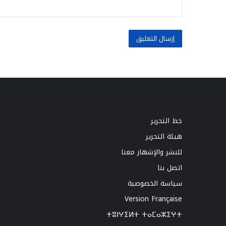
خط التحرير
هيئة التحرير
للنشر والإشهار معنا
اتصل بنا
سياسة الخصوصية
Version Française
ⵜⵓⵏⵖⵉⵍⵜ ⵜⴰⵎⴰⵣⵉⵖⵜ