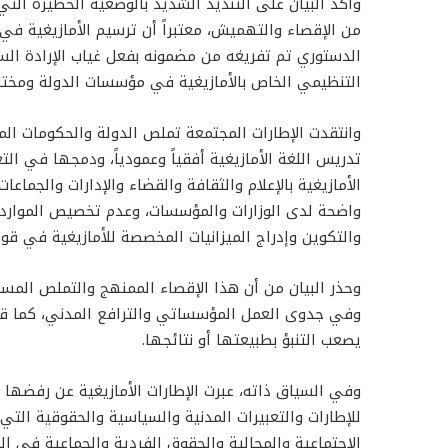
وأكد البيان على التنديد الشديد بالوضعية الخطيرة التي
الدستوري تم تفريغه من مضمونه بفعل غياب الإرادة الس
التنظيمي الخاص بالأمازيغية في مؤسسات الدولة ومختلف
تدريس اللغة الأمازيغية أفقياً وعمودياً، ودمجها في ال
الأمازيغية بالإعلام والثقافة والقضاء والإدارات والجما
واضحة لدى الوزارات والمؤسسات، وعدم تخصيص الموارد ا
والتكوين وإدراج الميزانيات المخصصة للأمازيغية في قوان
وحذر البيان من أن هذا الإقصاء الممنهج والتملص المس
وفي جدوى العمل المؤسساتي والترافع المدني، كما قد ي
يصعب التنبؤ بطبيعتها أو نتائجها.
وفي السياق ذاته، عبرت الإطارات الأمازيغية عن رفضها 
للإطارات والتعبيرات المدنية والسياسية والحقوقية التي
الاجتماعية والمجالية والحقوق الفردية والجماعية في المو