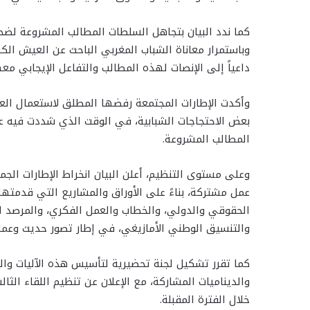
كما ندد البيان بتجاهل السلطات المطالب المشروعة لضحاي
وباستمرار معاناة الشباب المغربي الباحث عن العيش ال
داعياً إلى الإنصات لهذه المطالب والتفاعل الإيجابي معه
وأكدت الإطارات المجتمعة رفضها المطلق لاستعمال العن
بعض الاحتجاجات الشبابية، في الوقت الذي شددت فيه على
المطالب المشروعة.
وعلى مستوى التنظيم، أعلن البيان انخراط الإطارات الج
عمل مشتركة، بناءً على الأوراق والمشاريع التي قدمتها 
الحقوقي والدولي، والخطاب والعمل الفكري، والمرصد ا
والتنسيق الوطني الأمازيغي، في إطار تصور حديث وعم
كما تقرر تشكيل لجنة تحضيرية لتأسيس هذه الآليات وال
والديناميات المشاركة، مع الإعلان عن تنظيم اللقاء الث
خلال الفترة المقبلة.