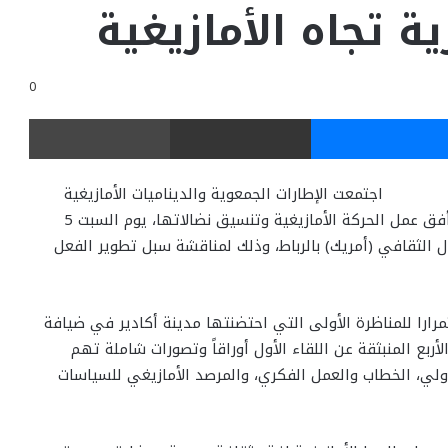
ة تجاه الأمازيغية
0
ر
ماسنجر
مشاركة عبر البريد
طباعة
اجتمعت الإطارات الجمعوية والديناميات الأمازيغية
المشاركة في المناظرة الوطنية الثانية حول استشراف أفق عمل الحركة الأمازيغية وتنسيق نضالاتها، يوم السبت 5
والتبادل الثقافي (أمريك) بالرباط، وذلك لمناقشة سبل تطوير الفعل
مرارا للمناظرة الأولى التي احتضنتها مدينة أكادير في ضيافة
أربع المنبثقة عن اللقاء الأول أوراقاً وتصورات شاملة تهم
ولي، الخطاب والعمل الفكري، والمرصد الأمازيغي للسياسات