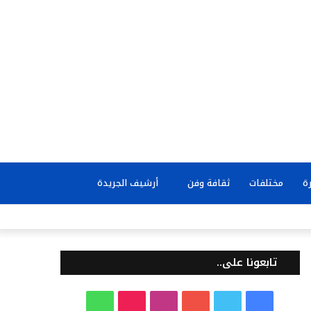
بحث
ة
مختلفات
ثقافة وفن
أرشيف الجريدة
عن
تابعونا على..
ف
ت
ي
ا
T
و