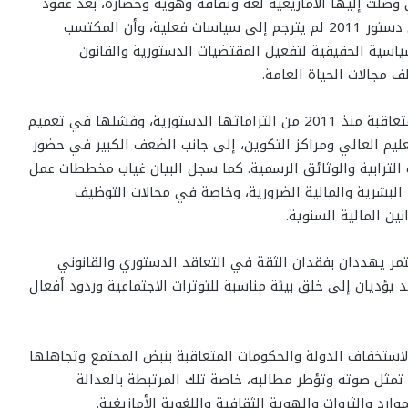
 وصلت إليها الأمازيغية لغة وثقافة وهوية وحضارة، بعد عقود
من الإقصاء والتهميش، معتبراً أن ترسيم الأمازيغية في دستور 2011 لم يترجم إلى سياسات فعلية، وأن المكتسب
ياسية الحقيقية لتفعيل المقتضيات الدستورية والقانون
 مجالات الحياة العامة.
وانتقدت الإطارات المجتمعة تملص الدولة والحكومات المتعاقبة منذ 2011 من التزاماتها الدستورية، وفشلها في تعميم
تعليم العالي ومراكز التكوين، إلى جانب الضعف الكبير في حضور
عات الترابية والوثائق الرسمية. كما سجل البيان غياب مخططات عمل
لبشرية والمالية الضرورية، وخاصة في مجالات التوظيف
ين المالية السنوية.
تمر يهددان بفقدان الثقة في التعاقد الدستوري والقانوني
ؤديان إلى خلق بيئة مناسبة للتوترات الاجتماعية وردود أفعال
لاستخفاف الدولة والحكومات المتعاقبة بنبض المجتمع وتجاهلها
 تمثل صوته وتؤطر مطالبه، خاصة تلك المرتبطة بالعدالة
ارد والثروات والهوية الثقافية واللغوية الأمازيغية.