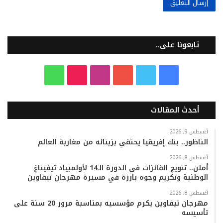
تابعونا على..
ف
ت
ي
ا
T
و
ي
و
و
ن
i
ا
أحدث المقالات
س
ي
ت
س
k
ت
ب
ت
ي
ت
T
س
أغسطس 9, 2026
الناظور.. بنك إفريقيا يحتفي بزبنائه من مغاربة العالم
و
ر
و
ق
o
ا
أغسطس 8, 2026
أملن.. تتويج الفائزات في الدورة الـ14 لأولمبياد تيفيناغ
ك
ب
ر
k
ب
الوطنية وتكريم وجوه بارزة في مسيرة مهرجان تيفاوين
ا
أغسطس 8, 2026
مهرجان تيفاوين يكرم مؤسسيه بمناسبة مرور 20 سنة على
تأسيسه
م