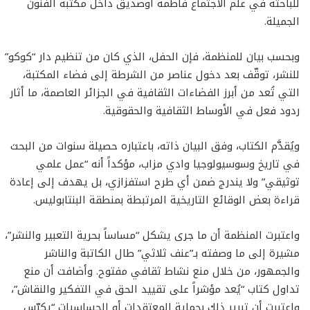
للباحثة في علم الاجتماع فاطمة أوصديق داخل مكتبة الفنون
الجميلة.
وبحسب بيان للمنظمة، فإن الحفل، الذي كان من تنظيم دار “كوكو”
للنشر، توقّف بعد دخول عناصر من الشرطة إلى فضاء المكتبة،
التي تُعد من أبرز الفضاءات الثقافية في الجزائر العاصمة، ما أثار
ردود فعل في الأوساط الثقافية والحقوقية.
ويُقدَّم الكتاب، وفق البيان ذاته، باعتباره حصيلة سنوات من البحث
في تاريخ وسوسيولوجيا وادي مزاب، مؤكداً أنه “عمل علمي
توثيقي” ولا يندرج ضمن أي طرح استفزازي، بل يهدف إلى إعادة
قراءة بعض الوقائع التاريخية المرتبطة بمنطقة البنتابوليس.
واعتبرت المنظمة أن ما جرى يشكل “مساساً بحرية التعبير والنشر”،
مشيرة إلى ما وصفته بـ”عنف ثلاثي” طال الكاتبة والناشر
والجمهور، من خلال منع نشاط ثقافي مفتوح. وأضافت أن منع
تداول كتاب “يُعد مؤشراً على تقييد الحق في التفكير والنقاش”،
واعتبرت أن تبرير ذلك بحماية المعتقدات أو الحساسيات “يكرّس