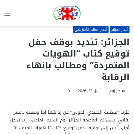
بحث
الق
عن
أخبار الجزائر
أخبار العالم الأمازيغي
الجزائر: تنديد بوقف حفل
توقيع كتاب “الهويات
المتمردة” ومطالب بإنهاء
الرقابة
منتصر إثري
أبريل 22, 2026
0
عبّرت “منظمة التصدي الدولي” عن إدانتها لما وصفته بـ”عمل
رقابي” شهدته العاصمة الجزائر يوم السبت الماضي، إثر تدخل
أمني أدى إلى توقيف حفل توقيع كتاب “الهويات المتمردة”