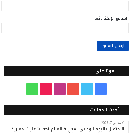
الموقع الإلكتروني
تابعونا على..
ف
ت
ي
ا
T
و
ي
و
و
ن
i
ا
أحدث المقالات
س
ي
ت
س
k
ت
ب
ت
ي
ت
T
س
أغسطس 7, 2026
الاحتفال باليوم الوطني لمغاربة العالم تحت شعار “المغاربة