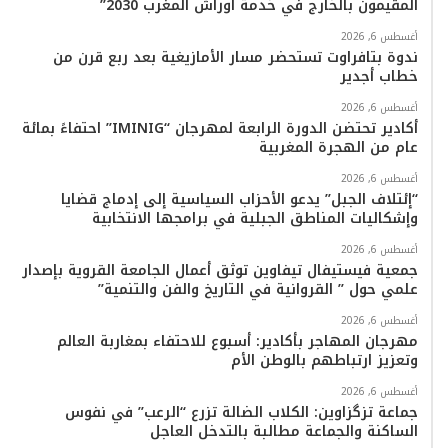
المقيمون بالخارج في خدمة أوراش المغرب 2030”
و
ر
و
ق
o
ا
أغسطس 6, 2026
ك
ب
ر
k
ب
ندوة بتافراوت تستحضر مسار الأمازيغية بعد ربع قرن من
خطاب أجدير
ا
أغسطس 6, 2026
م
أكادير تحتضن الدورة الرابعة لمهرجان “IMINIG” احتفاءً بمائة
عام من الهجرة المغربية
أغسطس 6, 2026
“إئتلاف الجبل” يدعو الأحزاب السياسية إلى إدماج قضايا
وإشكاليات المناطق الجبلية في برامجها الانتخابية
أغسطس 6, 2026
جمعية فيستيفال تيفاوين توثق أعمال الجامعة القروية بإصدار
علمي حول ” القروانية في التاريخ والفن والتنمية”
أغسطس 6, 2026
مهرجان المهاجر بأكادير: أسبوع للاحتفاء بمغاربة العالم
وتعزيز ارتباطهم بالوطن الأم
أغسطس 6, 2026
جماعة تزگزاوين: الكلاب الضالة تزرع “الرعب” في نفوس
الساكنة والجماعة مطالبة بالتدخل العاجل