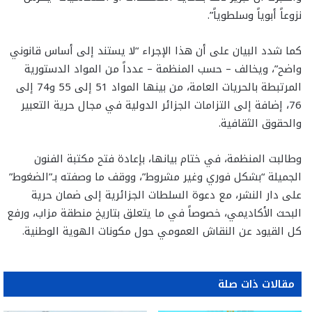
نزوعاً أبوياً وسلطوياً”.
كما شدد البيان على أن هذا الإجراء “لا يستند إلى أساس قانوني
واضح”، ويخالف – حسب المنظمة – عدداً من المواد الدستورية
المرتبطة بالحريات العامة، من بينها المواد 51 إلى 55 و74 إلى
76، إضافة إلى التزامات الجزائر الدولية في مجال حرية التعبير
والحقوق الثقافية.
وطالبت المنظمة، في ختام بيانها، بإعادة فتح مكتبة الفنون
الجميلة “بشكل فوري وغير مشروط”، ووقف ما وصفته بـ”الضغوط”
على دار النشر، مع دعوة السلطات الجزائرية إلى ضمان حرية
البحث الأكاديمي، خصوصاً في ما يتعلق بتاريخ منطقة مزاب، ورفع
كل القيود عن النقاش العمومي حول مكونات الهوية الوطنية.
مقالات ذات صلة