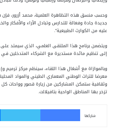
وحسب منسق هذه التظاهرة العلمية، محمد أزرور، فإن ه
جديدة جادة وفعالة للتدارس وتبادل الآراء والأفكار وا
عليه من الكوارث الطبيعية”.
ويتضمن برنامج هذا الملتقى العلمي، الذي سيمتد على ث
إلى تنظيم مائدة مستديرة مع الشركاء المتدخلين في ا
وبالموازاة مع أشغال هذا اللقاء، سينظم مركز ترميم وإع
معرضا للتراث الوطني المعماري الطيني والمواد المحلي
وثقافية ستمكن المشاركين من زيارة قصور وواحات كل من
تزخر بها المناطق الواحية بتافيلالت.
فيسبوك
تو
شاركها