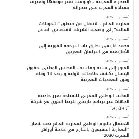
الصحراء المغربية ..كولومبيا تُغير موقفها وتعترف
بسيادة المغرب على صحرائه
أغسطس 8, 2026
مغاربة العالم.. الانتقال من منطق “التحويلات
المالية” إلى وضعية الشريك الاقتصادي الفاعل
أغسطس 7, 2026
محمد فارسي يطرق باب الترجمة الفورية إلى
الأمازيغية في البرلمان المغربي
أغسطس 7, 2026
العبور إلى سبتة ومليلية.. المجلس الوطني لحقوق
الإنسان يكشف خلاصاته الأولية ويرصد 14 وفاة
وفق المعطيات المغربية
أغسطس 7, 2026
المكتب الوطني المغربي للسياحة يعزز جاذبية
الجهات عبر برنامج تاريخي للربط الجوي مع شركة
“رايان إير”
أغسطس 7, 2026
الاحتفال باليوم الوطني لمغاربة العالم تحت شعار
“المغاربة المقيمون بالخارج في خدمة أوراش
المغرب 2030”