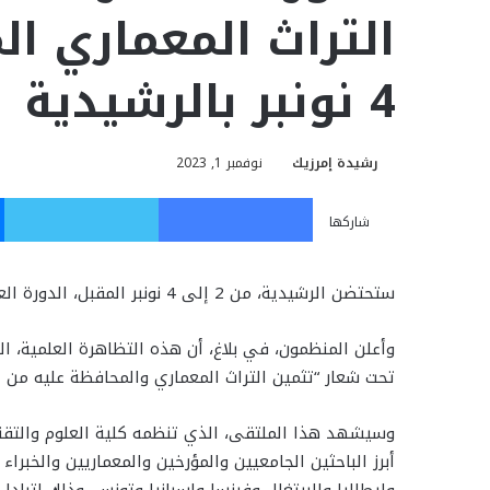
4 نونبر بالرشيدية
رشيدة إمرزيك
نوفمبر 1, 2023
فيسبوك
تويت
شاركها
ستحتضن الرشيدية، من 2 إلى 4 نونبر المقبل، الدورة العاشرة للملتقى الدولي حول التراث المعماري المتوسطي.
وأعلن المنظمون، في بلاغ، أن هذه التظاهرة العلمية، 
تحت شعار “تثمين التراث المعماري والمحافظة عليه من ال
وسيشهد هذا الملتقى، الذي تنظمه كلية العلوم والتقني
أبرز الباحثين الجامعيين والمؤرخين والمعماريين والخبرا
وإيطاليا والبرتغال وفرنسا وإسبانيا وتونس، وذلك لتبادل