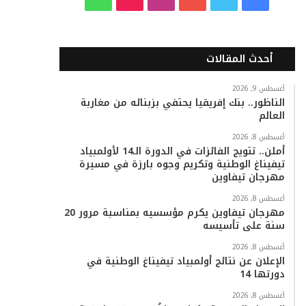
ي
و
و
ن
i
ا
س
ي
ت
س
k
ت
أحدث المقالات
ب
ت
ي
ت
T
س
أغسطس 9, 2026
الناظور.. بنك إفريقيا يحتفي بزبنائه من مغاربة
و
ر
و
ق
o
ا
العالم
ك
ب
ر
k
ب
أغسطس 8, 2026
أملن.. تتويج الفائزات في الدورة الـ14 لأولمبياد
ا
تيفيناغ الوطنية وتكريم وجوه بارزة في مسيرة
مهرجان تيفاوين
م
أغسطس 8, 2026
مهرجان تيفاوين يكرم مؤسسيه بمناسبة مرور 20
سنة على تأسيسه
أغسطس 8, 2026
الإعلان عن نتائج أولمبياد تيفيناغ الوطنية في
دورتها 14
أغسطس 8, 2026