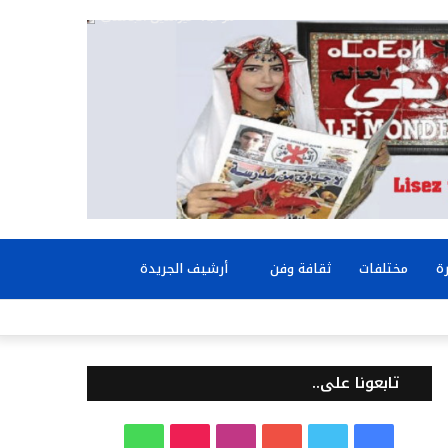
بحث
ة
مختلفات
ثقافة وفن
أرشيف الجريدة
عن
تابعونا على..
ف
ت
ي
ا
T
و