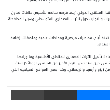
ذا الملتقى الدولي “يعد فرصة سانحة لتأسيس علاقات تعاون
لخبرات والتجارب حول التراث المعماري المتوسطي وسبل المحافظة
لاثة أيام، محاضرات مرجعية ومداخلات علمية وملصقات، إضافة
لميدان.
ادة تأهيل التراث المعماري للمناطق الأطلسية وما وراءها
ة، في حين سيخصص اليوم الأخير من الملتقى لجولة دراسية
 زيزو وأرفود والريصاني، وكذا بعض المواقع السياحية التي
يتر
ماسنجر
مشاركة عبر البريد
طباعة