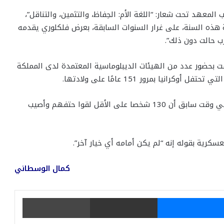
المعهد تحت شعار: “اللغة الأم: الحِفاظ، والتثمين، والتناقل”،
ة هذه السنة، على غرار السنوات السابقة، بعرض فلكلوري يقدمه
ب حالت دون ذلك”.
ت بحضور عدد من الهيئات الديبلوماسية المعتمدة لدى المملكة
نيا بمرور 151 عامًا على ولادتها.
وكان الرئيس الأوكراني فولوديمير زيلينسكي قد أعلن في وقت سابق أن 130 شخصا على الأقل لقوا حتفهم وأصيب
عسكرية بقوله إنه “لم يكن أمامه أي خيار آخر”.
كمال الوسطاني
يتر
ماسنجر
مشاركة عبر البريد
طباعة