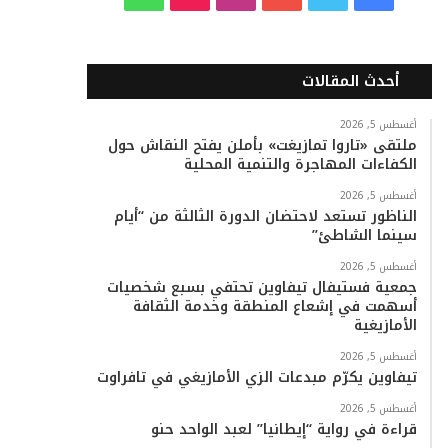
ي
و
و
ن
i
ا
س
ي
ت
س
k
ت
أحدث المقالات
ب
ت
ي
ت
T
س
أغسطس 5, 2026
ملتقى «تاروا تمازيغت» بأملن يفتح النقاش حول
و
ر
و
ق
o
ا
الكفاءات المهاجرة والتنمية المحلية
ك
ب
ر
k
ب
أغسطس 5, 2026
الناظور تستعد لاحتضان الدورة الثالثة من “أيام
ا
سينما الشاطئ”
م
أغسطس 5, 2026
جمعية فستيفال تيفاوين تحتفي بسبع شخصيات
أسهمت في إشعاع المنطقة وخدمة الثقافة
الأمازيغية
أغسطس 5, 2026
تيفاوين يكرّم مبدعات الزي الأمازيغي في تافراوت
أغسطس 5, 2026
قراءة في رواية “إيطانيا” لعبد الواحد حنو