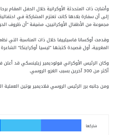
وأشارت ذات المتحدثة الأوكرانية خلال الحفل المقام برحاب 
إلى أن سفارة بلادها كانت تعتزم المشاركة في احتفالي
مجموعة من الأطفال الأوكرانيين، مضيفة “أن ظروف الحر
وقدمت أوكسانا فاسيلييفا خلال ذات المناسبة التي نظم
المغربية، أول قصيدة كتبتها ”ليسيا أوكراينكا“ الشاعرة التي تحتفل أوكرا
أكثر من 300 آخرين بسبب الغزو الروسي.
ومن جانبه برر الرئيس الروسي فلاديمير بوتين العملية ال
فيسبوك
تو
شاركها