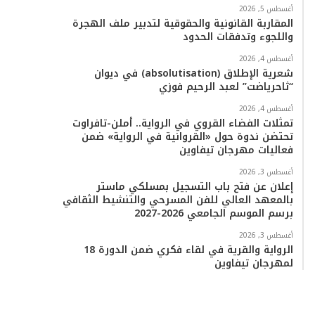
أغسطس 5, 2026
المقاربة القانونية والحقوقية لتدبير ملف الهجرة
واللجوء وتدفقات الحدود
أغسطس 4, 2026
شعرية الإطلاق (absolutisation) في ديوان
“ثاحرياضت” لعبد الرحيم فوزي
أغسطس 4, 2026
تمثلات الفضاء القروي في الرواية.. أملن-تافراوت
تحتضن ندوة حول «القروانية في الرواية» ضمن
فعاليات مهرجان تيفاوين
أغسطس 3, 2026
إعلان عن فتح باب التسجيل بمسلكي ماستر
بالمعهد العالي للفن المسرحي والتنشيط الثقافي
برسم الموسم الجامعي 2026-2027
أغسطس 3, 2026
الرواية والقرية في لقاء فكري ضمن الدورة 18
لمهرجان تيفاوين