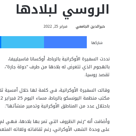
الروسي لبلادها
خيرالدين الجامعي
فبراير 25, 2022
فيسبوك
تويت
شاركها
نددت السفيرة الأوكرانية بالرباط، أوكسانا فاسيلييفا،
بالهجوم الذي تتعرض له بلادها من طرف “دولة جارة”،
تقصد روسيا.
وقالت السفيرة الأوكرانية، في كلمة لها خلال أمسية ثق
باحتلال عدد من المناطق الأوكرانية وتدمير منشآتها”.
وأضافت أنه “رغم الظروف التي تمر بها بلادها، فهي لم ت
على وحدة الشعب الأوكراني، رغم ثقافاته ولغاته المتعد