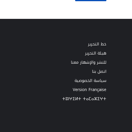
خط التحرير
هيئة التحرير
للنشر والإشهار معنا
اتصل بنا
سياسة الخصوصية
Version Française
ⵜⵓⵏⵖⵉⵍⵜ ⵜⴰⵎⴰⵣⵉⵖⵜ