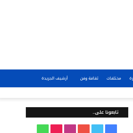
بحث
ة
مختلفات
ثقافة وفن
أرشيف الجريدة
عن
تابعونا على..
ف
ت
ي
ا
T
و