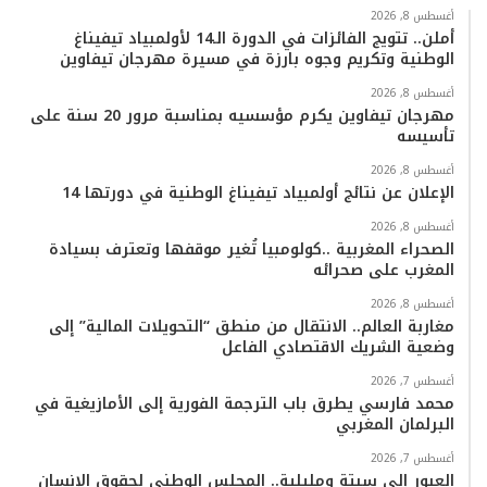
ب
ت
ي
ت
T
س
أغسطس 8, 2026
أملن.. تتويج الفائزات في الدورة الـ14 لأولمبياد تيفيناغ
الوطنية وتكريم وجوه بارزة في مسيرة مهرجان تيفاوين
و
ر
و
ق
o
ا
أغسطس 8, 2026
ك
ب
ر
k
ب
مهرجان تيفاوين يكرم مؤسسيه بمناسبة مرور 20 سنة على
تأسيسه
ا
أغسطس 8, 2026
م
الإعلان عن نتائج أولمبياد تيفيناغ الوطنية في دورتها 14
أغسطس 8, 2026
الصحراء المغربية ..كولومبيا تُغير موقفها وتعترف بسيادة
المغرب على صحرائه
أغسطس 8, 2026
مغاربة العالم.. الانتقال من منطق “التحويلات المالية” إلى
وضعية الشريك الاقتصادي الفاعل
أغسطس 7, 2026
محمد فارسي يطرق باب الترجمة الفورية إلى الأمازيغية في
البرلمان المغربي
أغسطس 7, 2026
العبور إلى سبتة ومليلية.. المجلس الوطني لحقوق الإنسان