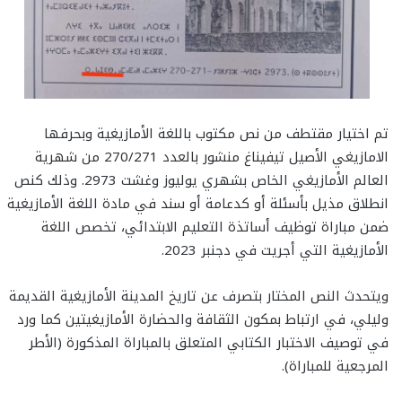
تم اختيار مقتطف من نص مكتوب باللغة الأمازيغية وبحرفها
الامازيغي الأصيل تيفيناغ منشور بالعدد 270/271 من شهرية
العالم الأمازيغي الخاص بشهري يوليوز وغشت 2973. وذلك كنص
انطلاق مذيل بأسئلة أو كدعامة أو سند في مادة اللغة الأمازيغية
ضمن مباراة توظيف أساتذة التعليم الابتدائي، تخصص اللغة
الأمازيغية التي أجريت في دجنبر 2023.
ويتحدث النص المختار بتصرف عن تاريخ المدينة الأمازيغية القديمة
وليلي، في ارتباط بمكون الثقافة والحضارة الأمازيغيتين كما ورد
في توصيف الاختبار الكتابي المتعلق بالمباراة المذكورة (الأطر
المرجعية للمباراة).