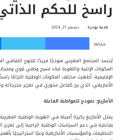
راسخ للحكم الذاتي
نادية بودرة
ديسمبر 21, 2024
فيسبوك
تويت
شاركها
يُجسد المجتمع المغربي نموذجًا فريدًا للتنوع الثقافي ا
المكونات الإثنية واللغوية لبناء نسيج وطني قوي ومتج
الإقليمية، أظهرت مختلف المكونات الوطنية التزامًا راس
الأمازيغي، الذي برز كفاعل محوري في تعزيز مخرجاته و
الأمازيغ: نموذج للمواطنة الفاعلة
يمثل الأمازيغ ركيزة أصيلة في الهوية الوطنية المغربية،
بفاعلية في دعم السياسات الوطنية الرامية إلى تعزيز ا
التنظيمات والمؤسسات الأمازيغية وعيًا استراتيجيًا بأه