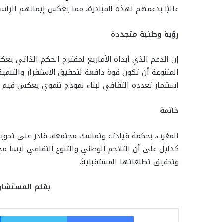
عاليًا بدعمهم لهذه المبادرة، مما يعكس إيمانهم الراسخ
رؤية وطنية متجددة
إن الدعم الذي أبداه الأمازيغ لمقترح الحكم الذاتي يعكس 
المتنوعة أن تكون قوة دافعة لتحقيق الاستقرار والتنمية. و
استثمار تعدده الثقافي لبناء نموذج تنموي يعكس قيم ا
خاتمة
المغرب، بحكمة قيادته وتماسك مجتمعه، قادر على تحويل
كدليل على أن التلاحم الوطني والتنوع الثقافي ليسا مج
وتحقيق تطلعاتها المستقبلية.
بقلم المستشار 
فيسبوك
تو