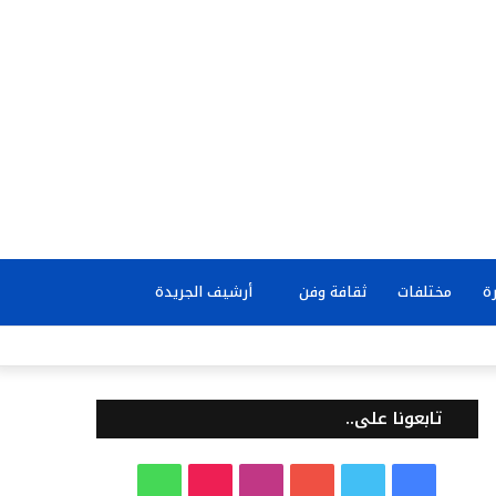
بحث
ة
مختلفات
ثقافة وفن
أرشيف الجريدة
عن
تابعونا على..
ف
ت
ي
ا
T
و