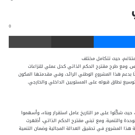
0
ر
ماسنجر
مشاركة عبر البريد
طباعة
لمتناغم، حيث تتكامل مختلف
انس. ومع طرح مقترح الحكم الذاتي كحل عملي للنزاعات
خًا بدعم هذا المشروع الوطني الرائد، وفي مقدمتها المكون
توسيع نطاق قبوله على المستويين الداخلي والخارجي.
 حيث شكّلوا على مر التاريخ عامل استقرار وبناء، وأسهموا
لوحدة والتنمية. ومع تبني مقترح الحكم الذاتي، أظهرت
مية هذا المشروع في تحقيق العدالة المجالية وضمان التنمية