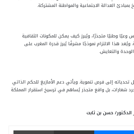
 بمبادئ العدالة الاجتماعية والمواطنة المشتركة.
وعيًا وطنيًا متجذرًا، ويُبرز كيف يمكن للمكونات الثقافية
يُعد هذا الالتزام نموذجًا مشرفًا يُبرز قدرة المغرب على
لوحدة والتعايش.
 تحدياته إلى فرص تنموية. ويأتي دعم الأمازيغ للحكم الذاتي
رد شعارات، بل واقع متجذر يُساهم في ترسيخ استقرار المملكة
الدكتور/ حسن بن ثابت
يتر
ماسنجر
مشاركة عبر البريد
طباعة