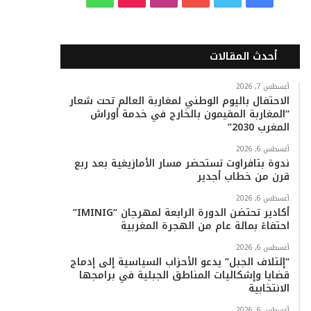
ي
و
و
ن
i
ا
س
ي
ت
س
k
ت
أحدث المقالات
ب
ت
ي
ت
T
س
أغسطس 7, 2026
الاحتفال باليوم الوطني لمغاربة العالم تحت شعار
و
ر
و
ق
o
ا
“المغاربة المقيمون بالخارج في خدمة أوراش
المغرب 2030”
ك
ب
ر
k
ب
أغسطس 6, 2026
ا
ندوة بتافراوت تستحضر مسار الأمازيغية بعد ربع
قرن من خطاب أجدير
م
أغسطس 6, 2026
أكادير تحتضن الدورة الرابعة لمهرجان “IMINIG”
احتفاءً بمائة عام من الهجرة المغربية
أغسطس 6, 2026
“إئتلاف الجبل” يدعو الأحزاب السياسية إلى إدماج
قضايا وإشكاليات المناطق الجبلية في برامجها
الانتخابية
أغسطس 6, 2026