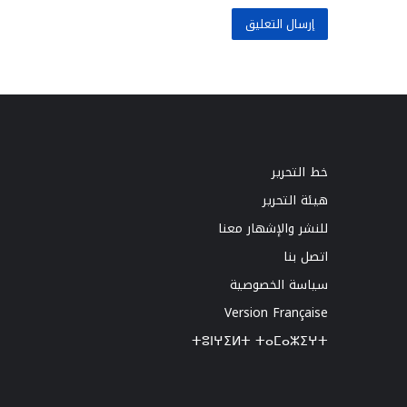
خط التحرير
هيئة التحرير
للنشر والإشهار معنا
اتصل بنا
سياسة الخصوصية
Version Française
ⵜⵓⵏⵖⵉⵍⵜ ⵜⴰⵎⴰⵣⵉⵖⵜ