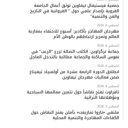
جمعية فيستيفال تيفاوين توثق أعمال الجامعة
القروية بإصدار علمي حول ” القروانية في التاريخ
والفن والتنمية”
أغسطس 6, 2026
مهرجان المهاجر بأكادير: أسبوع للاحتفاء بمغاربة
العالم وتعزيز ارتباطهم بالوطن الأم
أغسطس 6, 2026
جماعة تزگزاوين: الكلاب الضالة تزرع “الرعب” في
نفوس الساكنة والجماعة مطالبة بالتدخل العاجل
أغسطس 6, 2026
انطلاق الدورة الرابعة عشرة من أولمبياد تيفيناغ
ضمن فعاليات مهرجان تيفاوين
أغسطس 6, 2026
تافراوت تفتح نقاشاً حول تثمين معالمها السياحية
ومؤهلاتها التراثية
أغسطس 5, 2026
ملتقى «تاروا تمازيغت» بأملن يفتح النقاش حول
الكفاءات المهاجرة والتنمية المحلية