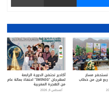
 تستحضر مسار
أكادير تحتضن الدورة الرابعة
د ربع قرن من خطاب
لمهرجان “IMINIG” احتفاءً بمائة عام
من الهجرة المغربية
أغسطس 6, 2026