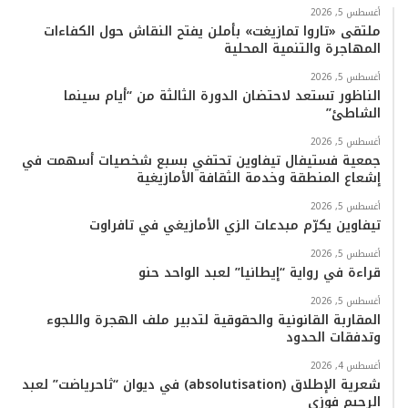
ب
ت
ي
ت
T
س
أغسطس 5, 2026
ملتقى «تاروا تمازيغت» بأملن يفتح النقاش حول الكفاءات
المهاجرة والتنمية المحلية
و
ر
و
ق
o
ا
أغسطس 5, 2026
ك
ب
ر
k
ب
الناظور تستعد لاحتضان الدورة الثالثة من “أيام سينما
الشاطئ”
ا
أغسطس 5, 2026
م
جمعية فستيفال تيفاوين تحتفي بسبع شخصيات أسهمت في
إشعاع المنطقة وخدمة الثقافة الأمازيغية
أغسطس 5, 2026
تيفاوين يكرّم مبدعات الزي الأمازيغي في تافراوت
أغسطس 5, 2026
قراءة في رواية “إيطانيا” لعبد الواحد حنو
أغسطس 5, 2026
المقاربة القانونية والحقوقية لتدبير ملف الهجرة واللجوء
وتدفقات الحدود
أغسطس 4, 2026
شعرية الإطلاق (absolutisation) في ديوان “ثاحرياضت” لعبد
الرحيم فوزي