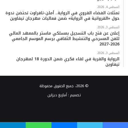
أغسطس 4, 2026
تمثلات الفضاء القروي في الرواية.. أملن-تافراوت تحتضن ندوة
حول «القروانية في الرواية» ضمن فعاليات مهرجان تيفاوين
أغسطس 3, 2026
إعلان عن فتح باب التسجيل بمسلكي ماستر بالمعهد العالي
للفن المسرحي والتنشيط الثقافي برسم الموسم الجامعي
2026-2027
أغسطس 3, 2026
الرواية والقرية في لقاء فكري ضمن الدورة 18 لمهرجان
تيفاوين
© 2026، جميع الحقوق محفوظة
تصميم :
أمازيغ ديزاين
فيسبوك
تويتر
يوتيوب
انستقرام
TikTok
واتساب