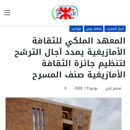
بحث
الق
عن
أخبار المغرب
ثقافة وفن
مواعيد
المعهد الملكي للثقافة
الأمازيغية يمدد آجال الترشح
لتنظيم جائزة الثقافة
الأمازيغية صنف المسرح
منتصر إثري
يونيو 19, 2026
0