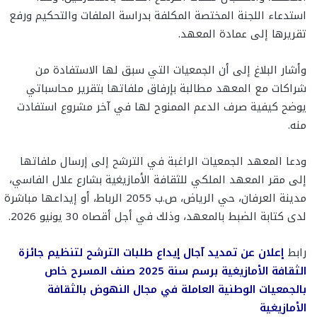
استدعاء اللجنة المختصة المكلفة بدراسة الملفات والتحكيم ورفع
تقريرها إلى عمادة المعهد.
وأشار البلاغ إلى أن الجمعيات التي سبق لها الاستفادة من
شراكات مع المعهد مطالبة بإرفاق ملفاتها بتقرير محاسباتي
يوضح كيفية صرف الدعم الممنوح لها في آخر مشروع استفادت
منه.
ودعا المعهد الجمعيات الراغبة في الترشح إلى إرسال ملفاتها
إلى مقر المعهد الملكي للثقافة الأمازيغية بشارع علال الفاسي،
مدينة العرفان، حي الرياض، ص.ب 2055 الرباط، أو إيداعها مباشرة
لدى كتابة الضبط بالمعهد، وذلك في أجل أقصاه 30 يونيو 2026.
رابط
إعلان عن تمديد آجال إيداع طلبات الترشح لتنظيم جائزة
الثقافة الأمازيغية برسم سنة 2025 صنف المسرح خاص
بالجمعيات الوطنية العاملة في مجال النهوض بالثقافة
الأمازيغية