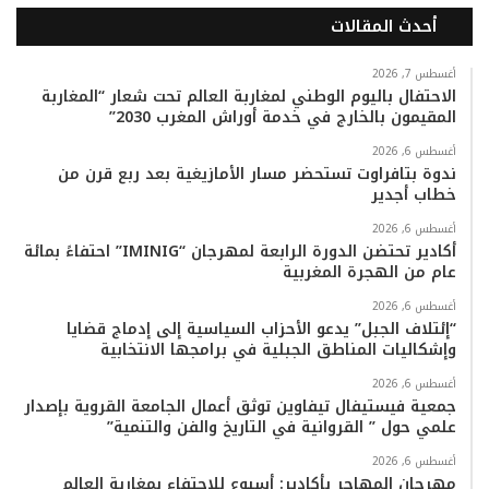
أحدث المقالات
س
ي
ت
س
k
ت
ب
ت
ي
ت
T
س
أغسطس 7, 2026
الاحتفال باليوم الوطني لمغاربة العالم تحت شعار “المغاربة
المقيمون بالخارج في خدمة أوراش المغرب 2030”
و
ر
و
ق
o
ا
أغسطس 6, 2026
ك
ب
ر
k
ب
ندوة بتافراوت تستحضر مسار الأمازيغية بعد ربع قرن من
خطاب أجدير
ا
أغسطس 6, 2026
م
أكادير تحتضن الدورة الرابعة لمهرجان “IMINIG” احتفاءً بمائة
عام من الهجرة المغربية
أغسطس 6, 2026
“إئتلاف الجبل” يدعو الأحزاب السياسية إلى إدماج قضايا
وإشكاليات المناطق الجبلية في برامجها الانتخابية
أغسطس 6, 2026
جمعية فيستيفال تيفاوين توثق أعمال الجامعة القروية بإصدار
علمي حول ” القروانية في التاريخ والفن والتنمية”
أغسطس 6, 2026
مهرجان المهاجر بأكادير: أسبوع للاحتفاء بمغاربة العالم