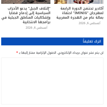
أكادير تحتضن الدورة الرابعة
“إئتلاف الجبل” يدعو الأحزاب
لمهرجان “IMINIG” احتفاءً
السياسية إلى إدماج قضايا
بمائة عام من الهجرة المغربية
وإشكاليات المناطق الجبلية في
برامجها الانتخابية
أغسطس 6, 2026
أغسطس 6, 2026
اترك تعليقاً
لن يتم نشر عنوان بريدك الإلكتروني.
الحقول الإلزامية مشار إليها بـ
*
ا
ل
ت
ع
ل
ي
ق