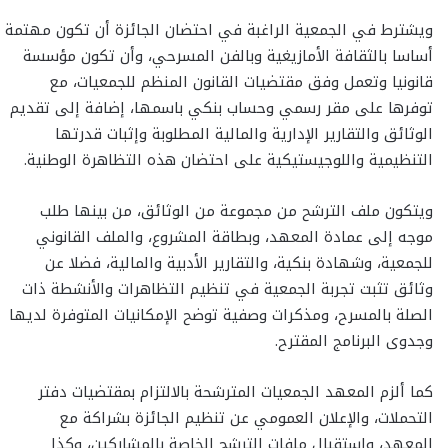
ويشترط في الجمعية الراغبة في احتضان الجائزة أن تكون مهتمة
أساسا بالثقافة الأمازيغية وبالفن المسرحي، وأن تكون مؤسسة
قانونيا وتعمل وفق مقتضيات القانون المنظم للجمعيات، مع
توفرها على مقر رسمي وحساب بنكي باسمها، إضافة إلى تقديم
الوثائق والتقارير الإدارية والمالية المطلوبة وإثبات قدرتها
التنظيمية واللوجيستيكية على احتضان هذه التظاهرة الوطنية.
ويتكون ملف الترشح من مجموعة من الوثائق، من بينها طلب
موجه إلى عمادة المعهد، وبطاقة المشروع، والملف القانوني
للجمعية، وشهادة بنكية، والتقارير الأدبية والمالية، فضلا عن
وثائق تثبت تجربة الجمعية في تنظيم التظاهرات والأنشطة ذات
الصلة بالمسرح، ومذكرات وصفية توضح الإمكانيات المتوفرة لديها
وجدوى البرنامج المقترح.
كما ألزم المعهد الجمعيات المترشحة بالالتزام بمقتضيات دفتر
التحملات، والإعلان العمومي عن تنظيم الجائزة بشراكة مع
المعهد، واستقبال ملفات الترشح الخاصة بالمشاركين، وكذا