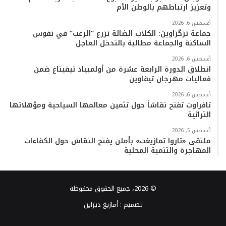
وتعزيز ارتباطهم بالوطن الأم
أغسطس 6, 2026
جماعة تزگزاوين: الكلاب الضالة تزرع “الرعب” في نفوس
الساكنة والجماعة مطالبة بالتدخل العاجل
أغسطس 6, 2026
انطلاق الدورة الرابعة عشرة من أولمبياد تيفيناغ ضمن
فعاليات مهرجان تيفاوين
أغسطس 6, 2026
تافراوت تفتح نقاشاً حول تثمين معالمها السياحية ومؤهلاتها
التراثية
أغسطس 5, 2026
ملتقى «تاروا تمازيغت» بأملن يفتح النقاش حول الكفاءات
المهاجرة والتنمية المحلية
© 2026، جميع الحقوق محفوظة
تصميم :
أمازيغ ديزاين