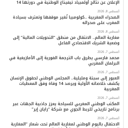
ك
ب
ر
k
ب
الإعلان عن نتائج أولمبياد تيفيناغ الوطنية في دورتها 14
ا
أغسطس 8, 2026
الصحراء المغربية ..كولومبيا تُغير موقفها وتعترف بسيادة
المغرب على صحرائه
م
أغسطس 8, 2026
مغاربة العالم.. الانتقال من منطق “التحويلات المالية” إلى
وضعية الشريك الاقتصادي الفاعل
أغسطس 7, 2026
محمد فارسي يطرق باب الترجمة الفورية إلى الأمازيغية في
البرلمان المغربي
أغسطس 7, 2026
العبور إلى سبتة ومليلية.. المجلس الوطني لحقوق الإنسان
يكشف خلاصاته الأولية ويرصد 14 وفاة وفق المعطيات
المغربية
أغسطس 7, 2026
المكتب الوطني المغربي للسياحة يعزز جاذبية الجهات عبر
برنامج تاريخي للربط الجوي مع شركة “رايان إير”
أغسطس 7, 2026
الاحتفال باليوم الوطني لمغاربة العالم تحت شعار “المغاربة