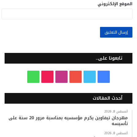
الموقع الإلكتروني
تابعونا على..
ف
ت
ي
ا
T
و
ي
و
و
ن
i
ا
أحدث المقالات
س
ي
ت
س
k
ت
ب
ت
ي
ت
T
س
أغسطس 8, 2026
مهرجان تيفاوين يكرم مؤسسيه بمناسبة مرور 20 سنة على
تأسيسه
و
ر
و
ق
o
ا
أغسطس 8, 2026