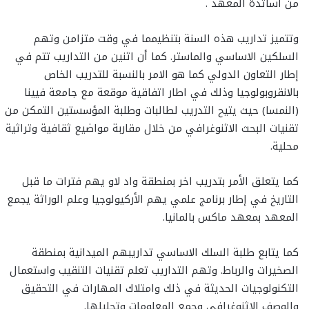
من أساتذة المعهد .
وتتميز تداريب هذه السنة بتنظيمما في وقت متزامن وتهم
السلكين الاساسي والماستر. كما أن اثنين من التداريب تتم في
إطار التعاون الدولي كما هو الامر بالنسبة للتدريب الخاص
بالانقروبولوجيا وذلك في اطار اتفاقية موقعة مع جامعة فيينا
(النمسا) حيث يتيح التدريب لطالبات وطلبة المؤسستين التمكن من
تقنيات البحث الاثنوغرافي من خلال مقاربة مواضيع ثقافية وتراثية
محلية.
كما يتعلق الأمر بتدريب اخر بمنطقة واد لاو يهم فترات ما قبل
التاريخ في إطار برنامج علمي يهم الأركيولوجيا وعلم الوراثة يجمع
المعهد بمعهد ماكس بالمانيا.
كما يتابع طلبة السلك الاساسي تداريبهم الميدانية بمنطقة
الصخيرات والرباط. وتهم التداريب تعلم تقنيات التنقيب واستعمال
التكنولوجيات الحديثة في ذلك وامتلاك المهارات في التحقيق
والوصف الاثنوغرافي وجمع المعلومات وتحليلها.