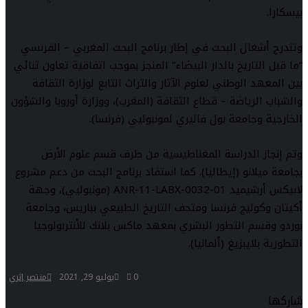
بيسكارا.
وتندرج أشغال البحث في إطار برنامج البحث المغربي – الفرنسي
“ما قبل التاريخ بالدار البيضاء” المنجز بموجب اتفاقية تعاون ثنائي
بين المعهد الوطني لعلوم الآثار والتراث التابع لوزارة الثقافة
والشباب الرياضة – قطاع الثقافة (المغرب)، ووزارة أوروبا والشؤون
الخارجية وجامعة بول فاليري لمونبوليي (فرنسا).
وتم إنجاز الدراسة المغناطيسية من طرف قسم علوم الأرض
بجامعة ميلانو (إيطاليا). كما استفاد برنامج البحث من دعم مشروع
لابيكس أرشيميد ANR-11-LABX-0032-01 (مونبوليي)، وجهة
أكيتان وكوليج فرنسا ومتحف التاريخ الطبيعي بباريس، وجامعة
بوردو وقسم التطور البشري بمعهد ماكس بلانك للأنتربولوجيا
التطورية بلايبزيغ (ألمانيا).
0
يوليو 29, 2021
منتصر إثري
شاركها