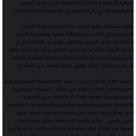
طبيعية أو فوق شظايا كبيرة مستخلصة من صخور المرويت
(الكوارزيت) والتي يتم اقتناؤها من المناطق المجاورة مباشرة.
علاوة على هذا، يتابع المصدر ذاته، تتميز مجموعة الأدوات
الحجرية، بإنتاج العديد من الشظايا صغيرة ومتوسطة الحجم
انطلاقا من صخور المرويت والصوان. ولابد من الإشارة إلى أن
دراسة الأدوات المعدلة من حصى الصوان، مكن من تحديد نظام
تقني موجه نحو صناعة شظايا صغيرة شبيهة بالشفرات صغيرة
الحجم عن طريق “تقنية الطرق ثنائية القطب على السندان”.
وأضاف البلاغ أنه بناء على الدراسات المغناطيسية/الاستراتيغرافية
والجيوكميائية المنجزة مؤخرا في طبقات السلسلة الجيولوجية
البلايستوسينية لموقع( طوما 1)، واعتمادا على المعطيات
والدراسات الليثوستراتيغرافية والبيوستراتيغرافية وكذا التأريخات
التي توصل إليها البحث خلال السنوات السابقة، تمكن فريق
علمي مغربي – دولي متعدد الاختصاصات ولأول مرة بشمال
إفريقيا من اقتراح إطار كرونو-استراتيغرافي عالي الدقة وتأريخ