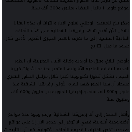
تمكن من تأريخ بقايا الأطوار القديمة للثقافة الأشولية المكتشفة
بموقع طوما 1 بالدار البيضاء بمليون و300 ألف سنة.
وذكر بلاغ للمعهد الوطني لعلوم الآثار والتراث أن هذه البقايا
تشكل الآن أقدم شاهد بإفريقيا الشمالية على هذه الثقافة
المادية المنتمية إلى ما يعرف بالعصر الحجري القديم الأدنى خلال
عهود ما قبل التاريخ.
وأوضح البلاغ، وفق ما أوردته وكالة الأنباء المغربية، أن الطور
القديم للثقافة المادية الآشولية، المتميز بصناعة الأدوات كبيرة
الحجم ، يشكل تطورا تكنولوجيا كبيرا خلال مراحل التطور البشري،
مسجلا أن هذا الطور ظهر للمرة الأولى بإفريقيا الشرقية منذ
مليون و800 ألف سنة، وبإفريقيا الجنوبية بين مليون و600 ألف
ومليون سنة.
وأشار المصدر إلى أنه بإفريقيا الشمالية، ورغم وجود عدة مواقع
أركيولوجية أشولية، فهي لا توفر إلى حدود الآن إلا على مواقع
معدودة تخص الفترات القديمة للثقافة الأشولية، كما أن التأريخات