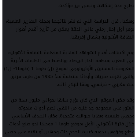
تطرح عدة إشكالات وتبقى غير مؤكدة.
وهكذا، فإن الدراسة التي تم نشر نتائجها بمجلة التقارير العلمية،
توفر أول إطار زمني عالي الدقة يمكن من تأريخ أقدم أطوار
الثقافة الأشولية بشمال إفريقيا.
وتم اكتشاف أقدم الشواهد المادية المتعلقة بالثقافة الآشولية
في المغرب بمنطقة الدار البيضاء وبالضبط في الطبقات الأثرية
المعروفة بالمستوى الأركيولوجي لموقع (ل) طوما 1 (طوما1- ل1)
والتي تعرف حفريات وأبحاثا منتظمة منذ 1985 من طرف فريق
بحث مغربي – فرنسي، وفقا للبلاغ ذاته.
وقد مكن الموقع الذي كان يؤرخ سابقا بحوالي مليون سنة من
العثور على مجموعة جد غنية من اللقى تضم أدوات منحوتة
وحصى طبيعية وبقايا حيوانية متحجرة. وكان الهدف الأساسي
خلال فترة الآشولي الأول بموقع طوما 1 موجها نحو صنع أدوات
قطع وفؤوس يدوية كبيرة الحجم ذات وجهين أو ثلاثة على حصى