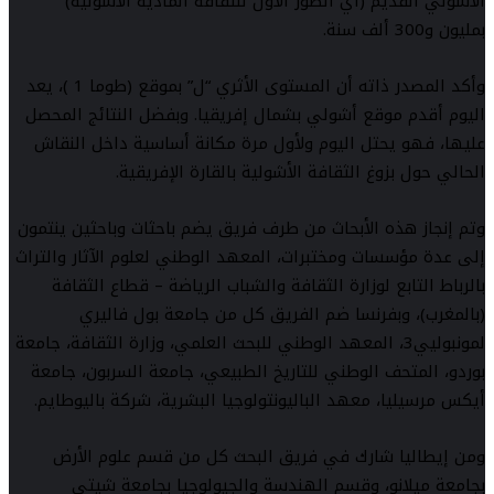
الأشولي القديم (أي الطور الأول للثقافة المادية الأشولية)
بمليون و300 ألف سنة.
وأكد المصدر ذاته أن المستوى الأثري “ل” بموقع (طوما 1 )، يعد
اليوم أقدم موقع أشولي بشمال إفريقيا. وبفضل النتائج المحصل
عليها، فهو يحتل اليوم ولأول مرة مكانة أساسية داخل النقاش
الحالي حول بزوغ الثقافة الأشولية بالقارة الإفريقية.
وتم إنجاز هذه الأبحاث من طرف فريق يضم باحثات وباحثين ينتمون
إلى عدة مؤسسات ومختبرات، المعهد الوطني لعلوم الآثار والتراث
بالرباط التابع لوزارة الثقافة والشباب الرياضة – قطاع الثقافة
(بالمغرب)، وبفرنسا ضم الفريق كل من جامعة بول فاليري
لمونبوليي3، المعهد الوطني للبحث العلمي، وزارة الثقافة، جامعة
بوردو، المتحف الوطني للتاريخ الطبيعي، جامعة السربون، جامعة
أيكس مرسيليا، معهد الباليونتولوجيا البشرية، شركة باليوطايم.
ومن إيطاليا شارك في فريق البحث كل من قسم علوم الأرض
بجامعة ميلانو، وقسم الهندسة والجيولوجيا بجامعة شيتي