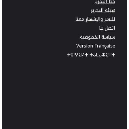
خط التحرير
هيئة التحرير
للنشر والإشهار معنا
اتصل بنا
سياسة الخصوصية
Version Française
ⵜⵓⵏⵖⵉⵍⵜ ⵜⴰⵎⴰⵣⵉⵖⵜ