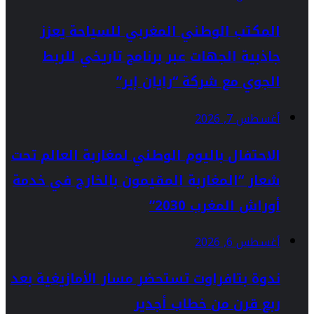
المكتب الوطني المغربي للسياحة يعزز
جاذبية الجهات عبر برنامج تاريخي للربط
الجوي مع شركة “رايان إير”
أغسطس 7, 2026
الاحتفال باليوم الوطني لمغاربة العالم تحت
شعار “المغاربة المقيمون بالخارج في خدمة
أوراش المغرب 2030”
أغسطس 6, 2026
ندوة بتافراوت تستحضر مسار الأمازيغية بعد
ربع قرن من خطاب أجدير