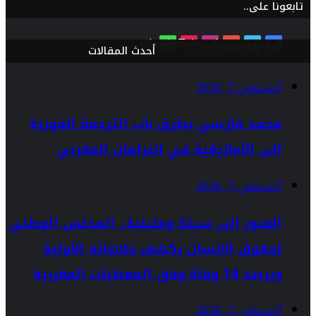
تابعونا على..
فيسبوك
تويتر
يوتيوب
انستقرام
TikTok
واتساب
أحدث المقالات
أغسطس 7, 2026
محمد فارسي يطرق باب الترجمة الفورية
إلى الأمازيغية في البرلمان المغربي
أغسطس 7, 2026
العبور إلى سبتة ومليلية.. المجلس الوطني
لحقوق الإنسان يكشف خلاصاته الأولية
ويرصد 14 وفاة وفق المعطيات المغربية
أغسطس 7, 2026