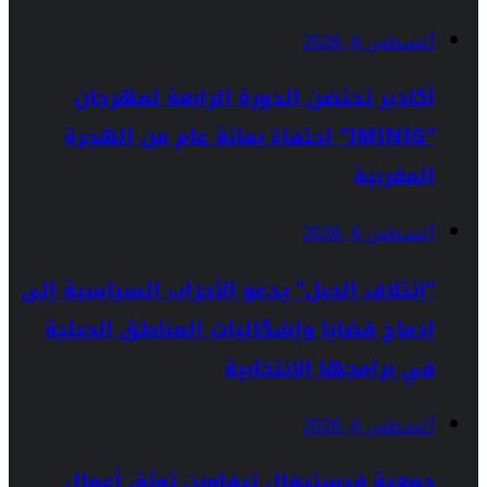
أغسطس 6, 2026
أكادير تحتضن الدورة الرابعة لمهرجان
“IMINIG” احتفاءً بمائة عام من الهجرة
المغربية
أغسطس 6, 2026
“إئتلاف الجبل” يدعو الأحزاب السياسية إلى
إدماج قضايا وإشكاليات المناطق الجبلية
في برامجها الانتخابية
أغسطس 6, 2026
جمعية فيستيفال تيفاوين توثق أعمال