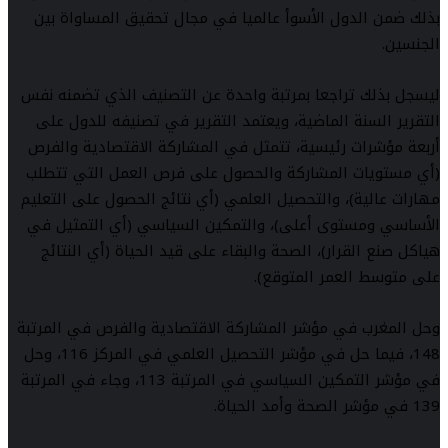
بذلك ضمن الدول الأسوأ عالميا في مجال تحقيق المساواة بين
الجنسين.
ليسجل بذلك تراجعا بمرتبة واحدة عن التصنيف الذي تضمنه نفس
التقرير السنة الماضية، ويعتمد التقرير في تصنيفه للدول على
أربعة مؤشرات رئيسية، تتمثل في المشاركة الاقتصادية والفرص
(أي مستويات المشاركة والحصول على فرص العمل التي تتطلب
مهارات عالية)، والتحصيل العلمي (أي نتائج الحصول على التعليم
الأساسي ومستوى أعلى)، والتمكين السياسي (أي التمثيل في
هياكل صنع القرار)، الصحة والبقاء على قيد الحياة (أي النتائج
على متوسط العمر المتوقع).
وحل المغرب في مؤشر المشاركة الاقتصادية والفرص في المرتبة
148، فيما حل في مؤشر التحصيل العلمي في المركز 116، وحل
في مؤشر التمكين السياسي في المرتبة 113، وجاء في المرتبة
139 في مؤشر الصحة وأمد الحياة.