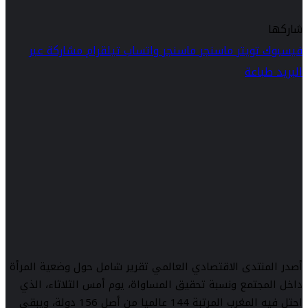
شاركها
فيسبوك
تويتر
ماسنجر
ماسنجر
واتساب
تيلقرام
مشاركة عبر
البريد
طباعة
أصدر المنتدى الاقتصادي العالمي تقرير شامل حول وضعية المرأة
داخل المجتمع ونسبة تحقيق المساواة، يوم أمس الثلاثاء، الذي
احتل فيه المغرب المرتبة 144 عالميا من أصل 156 دولة، ويبقى