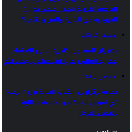
الجامعة القروية بإصدار علمي حول ”
القروانية في التاريخ والفن والتنمية”
أغسطس 6, 2026
مهرجان المهاجر بأكادير: أسبوع للاحتفاء
بمغاربة العالم وتعزيز ارتباطهم بالوطن الأم
أغسطس 6, 2026
جماعة تزگزاوين: الكلاب الضالة تزرع “الرعب”
في نفوس الساكنة والجماعة مطالبة
بالتدخل العاجل
خط التحرير