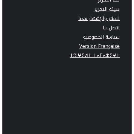
هيئة التحرير
للنشر والإشهار معنا
اتصل بنا
سياسة الخصوصية
Version Française
ⵜⵓⵏⵖⵉⵍⵜ ⵜⴰⵎⴰⵣⵉⵖⵜ