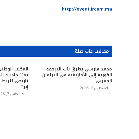
http://event.ircam.ma
مقالات ذات صلة
محمد فارسي يطرق باب الترجمة
المكتب الوطني
الفورية إلى الأمازيغية في البرلمان
يعزز جاذبية ال
المغربي
تاريخي للربط 
إير”
أغسطس 7, 2026
أغسطس 7, 2026