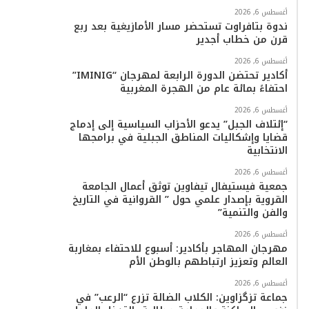
أغسطس 6, 2026
ندوة بتافراوت تستحضر مسار الأمازيغية بعد ربع
قرن من خطاب أجدير
أغسطس 6, 2026
أكادير تحتضن الدورة الرابعة لمهرجان “IMINIG”
احتفاءً بمائة عام من الهجرة المغربية
أغسطس 6, 2026
“إئتلاف الجبل” يدعو الأحزاب السياسية إلى إدماج
قضايا وإشكاليات المناطق الجبلية في برامجها
الانتخابية
أغسطس 6, 2026
جمعية فيستيفال تيفاوين توثق أعمال الجامعة
القروية بإصدار علمي حول ” القروانية في التاريخ
والفن والتنمية”
أغسطس 6, 2026
مهرجان المهاجر بأكادير: أسبوع للاحتفاء بمغاربة
العالم وتعزيز ارتباطهم بالوطن الأم
أغسطس 6, 2026
جماعة تزگزاوين: الكلاب الضالة تزرع “الرعب” في