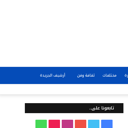
بحث
ة
مختلفات
ثقافة وفن
أرشيف الجريدة
عن
تابعونا على..
ف
ت
ي
ا
T
و