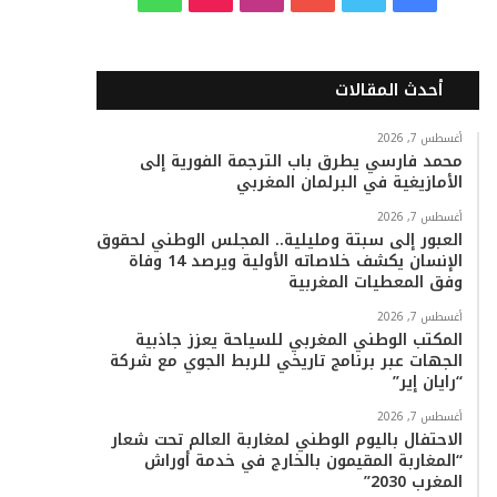
ي
و
و
ن
i
ا
س
ي
ت
س
k
ت
أحدث المقالات
ب
ت
ي
ت
T
س
أغسطس 7, 2026
محمد فارسي يطرق باب الترجمة الفورية إلى
و
ر
و
ق
o
ا
الأمازيغية في البرلمان المغربي
ك
ب
ر
k
ب
أغسطس 7, 2026
العبور إلى سبتة ومليلية.. المجلس الوطني لحقوق
ا
الإنسان يكشف خلاصاته الأولية ويرصد 14 وفاة
وفق المعطيات المغربية
م
أغسطس 7, 2026
المكتب الوطني المغربي للسياحة يعزز جاذبية
الجهات عبر برنامج تاريخي للربط الجوي مع شركة
“رايان إير”
أغسطس 7, 2026
الاحتفال باليوم الوطني لمغاربة العالم تحت شعار
“المغاربة المقيمون بالخارج في خدمة أوراش
المغرب 2030”