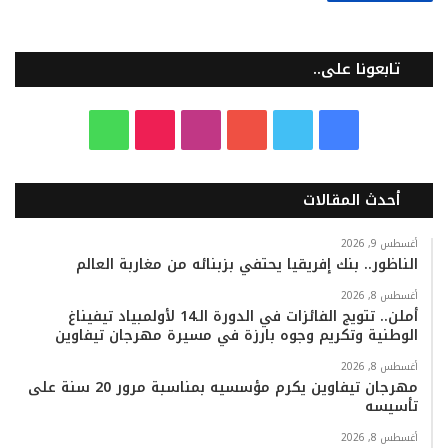
تابعونا على..
ف
ت
ي
ا
T
و
ي
و
و
ن
i
ا
أحدث المقالات
س
ي
ت
س
k
ت
ب
ت
ي
ت
T
س
أغسطس 9, 2026
الناظور.. بنك إفريقيا يحتفي بزبنائه من مغاربة العالم
و
ر
و
ق
o
ا
أغسطس 8, 2026
أملن.. تتويج الفائزات في الدورة الـ14 لأولمبياد تيفيناغ
ك
ب
ر
k
ب
الوطنية وتكريم وجوه بارزة في مسيرة مهرجان تيفاوين
ا
أغسطس 8, 2026
مهرجان تيفاوين يكرم مؤسسيه بمناسبة مرور 20 سنة على
تأسيسه
م
أغسطس 8, 2026