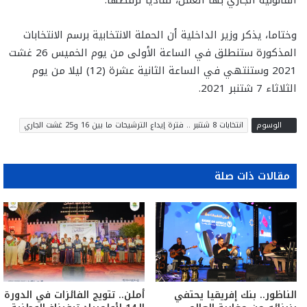
القانونية الجاري بها العمل، تفاديا لرفضها.
وختاما، يذكر وزير الداخلية أن الحملة الانتخابية برسم الانتخابات
المذكورة ستنطلق في الساعة الأولى من يوم الخميس 26 غشت
2021 وستنتهي في الساعة الثانية عشرة (12) ليلا من يوم
الثلاثاء 7 شتنبر 2021.
الوسوم
انتخابات 8 شتنبر .. فترة إيداع الترشيحات ما بين 16 و25 غشت الجاري
مقالات ذات صلة
الناظور.. بنك إفريقيا يحتفي
أملن.. تتويج الفائزات في الدورة